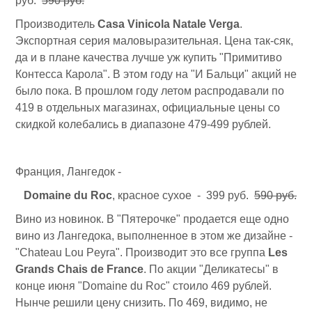
руб.
590 руб.
Производитель
Casa Vinicola Natale Verga
.
Экспортная серия маловыразительная. Цена так-сяк,
да и в плане качества лучше уж купить "Примитиво
Контесса Карола". В этом году на "И Бальци" акций не
было пока. В прошлом году летом распродавали по
419 в отдельных магазинах, официальные цены со
скидкой колебались в диапазоне 479-499 рублей.
Франция, Лангедок -
Domaine du Roc
, красное сухое - 399 руб.
590 руб.
Вино из новинок. В "Пятерочке" продается еще одно
вино из Лангедока, выполненное в этом же дизайне -
"Chateau Lou Peyra". Производит это все группа
Les
Grands Chais de France
. По акции "Деликатесы" в
конце июня "Domaine du Roc" стоило 469 рублей.
Нынче решили цену снизить. По 469, видимо, не