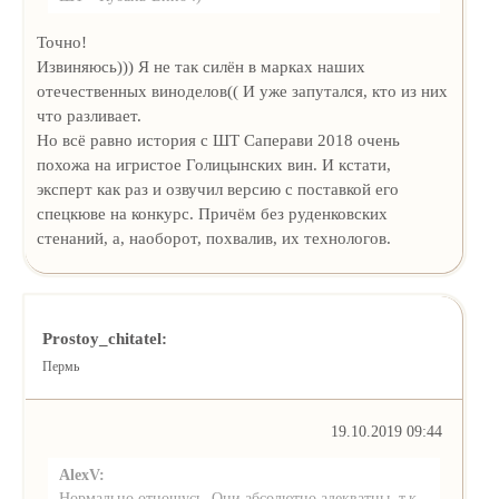
Точно!
Извиняюсь))) Я не так силён в марках наших
отечественных виноделов(( И уже запутался, кто из них
что разливает.
Но всё равно история с ШТ Саперави 2018 очень
похожа на игристое Голицынских вин. И кстати,
эксперт как раз и озвучил версию с поставкой его
спецкюве на конкурс. Причём без руденковских
стенаний, а, наоборот, похвалив, их технологов.
Prostoy_chitatel:
Пермь
19.10.2019 09:44
AlexV:
Нормально отношусь. Они абсолютно адекватны, т.к.