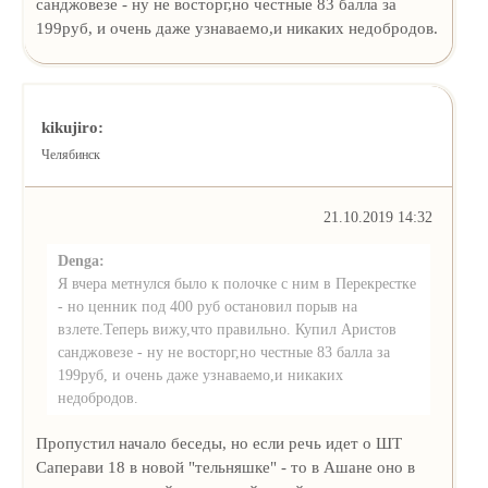
санджовезе - ну не восторг,но честные 83 балла за
199руб, и очень даже узнаваемо,и никаких недобродов.
kikujiro:
Челябинск
21.10.2019 14:32
Denga:
Я вчера метнулся было к полочке с ним в Перекрестке
- но ценник под 400 руб остановил порыв на
взлете.Теперь вижу,что правильно. Купил Аристов
санджовезе - ну не восторг,но честные 83 балла за
199руб, и очень даже узнаваемо,и никаких
недобродов.
Пропустил начало беседы, но если речь идет о ШТ
Саперави 18 в новой "тельняшке" - то в Ашане оно в