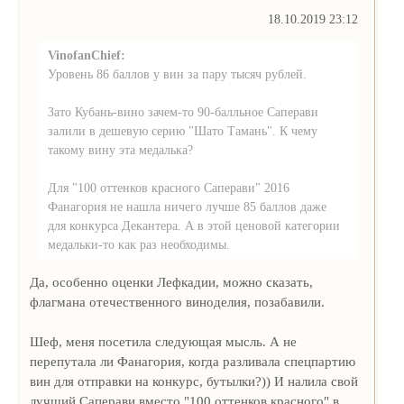
18.10.2019 23:12
VinofanChief:
Уровень 86 баллов у вин за пару тысяч рублей.
Зато Кубань-вино зачем-то 90-балльное Саперави
залили в дешевую серию "Шато Тамань". К чему
такому вину эта медалька?
Для "100 оттенков красного Саперави" 2016
Фанагория не нашла ничего лучше 85 баллов даже
для конкурса Декантера. А в этой ценовой категории
медальки-то как раз необходимы.
Да, особенно оценки Лефкадии, можно сказать,
флагмана отечественного виноделия, позабавили.
Шеф, меня посетила следующая мысль. А не
перепутала ли Фанагория, когда разливала спецпартию
вин для отправки на конкурс, бутылки?)) И налила свой
лучший Саперави вместо "100 оттенков красного" в