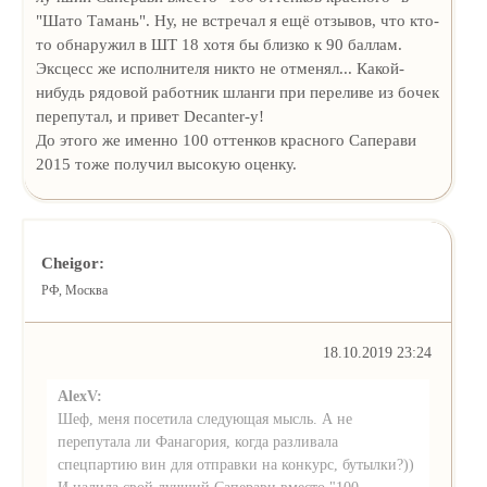
"Шато Тамань". Ну, не встречал я ещё отзывов, что кто-
то обнаружил в ШТ 18 хотя бы близко к 90 баллам.
Эксцесс же исполнителя никто не отменял... Какой-
нибудь рядовой работник шланги при переливе из бочек
перепутал, и привет Decanter-у!
До этого же именно 100 оттенков красного Саперави
2015 тоже получил высокую оценку.
Cheigor:
РФ, Москва
18.10.2019 23:24
AlexV:
Шеф, меня посетила следующая мысль. А не
перепутала ли Фанагория, когда разливала
спецпартию вин для отправки на конкурс, бутылки?))
И налила свой лучший Саперави вместо "100