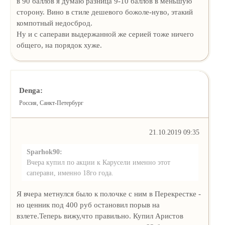
в 90 баллов я думаю разница 9-10 баллов в меньшую
сторону. Вино в стиле дешевого божоле-нуво, этакий
компотный недосброд.
Ну и с саперави выдержанной же серией тоже ничего
общего, на порядок хуже.
Denga:
Россия, Санкт-Петербург
21.10.2019 09:35
Sparhok90:
Вчера купил по акции к Карусели именно этот
саперави, именно 18го года.
Я вчера метнулся было к полочке с ним в Перекрестке -
но ценник под 400 руб остановил порыв на
взлете.Теперь вижу,что правильно. Купил Аристов