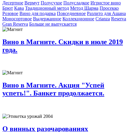
Десертное
Вермут
Полусухое
Полусладкое
Игристое вино
Брют
Кава
Традиционный метод
Метод Шарма
Просекко
Розовое
Вино для подарка
Повседневное
Разлито для Ашана
Моносортовое
Выдержанное
Коллекционное
Crianza
Reserva
Gran Reserva
Больше не выпускается
Вино в Магните. Скидки в июле 2019
года.
Вино в Магните. Акция "Успей
успеть!". Банкет продолжается.
О винных разочарованиях