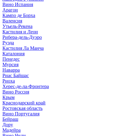
Вино Испания
Арагон
Кампо де Борха
Валенсия
Утьель-Рекена
Кастилия и Леон
Рибера-дель-Дуэро
Руэда
Кастилия Ла Манча
Каталония
Пенедес
Мурсия
Наварра
Риас Байшас
Риоха
Херес-де-ла-Фронтера
Вино Россия
Крым
Краснодарский край
Ростовская область
Вино Португалия
Бейраш
Дору
Мадейра
Вино Чили