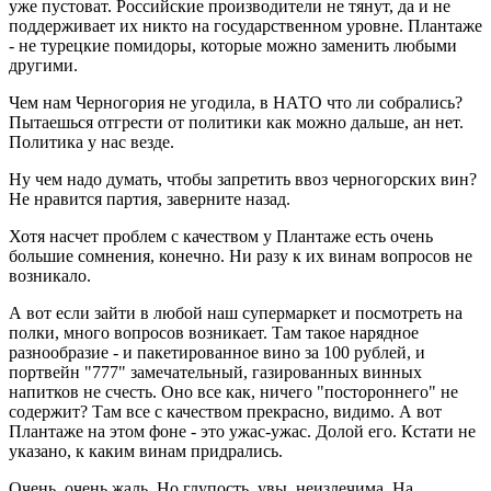
уже пустоват. Российские производители не тянут, да и не
поддерживает их никто на государственном уровне. Плантаже
- не турецкие помидоры, которые можно заменить любыми
другими.
Чем нам Черногория не угодила, в НАТО что ли собрались?
Пытаешься отгрести от политики как можно дальше, ан нет.
Политика у нас везде.
Ну чем надо думать, чтобы запретить ввоз черногорских вин?
Не нравится партия, заверните назад.
Хотя насчет проблем с качеством у Плантаже есть очень
большие сомнения, конечно. Ни разу к их винам вопросов не
возникало.
А вот если зайти в любой наш супермаркет и посмотреть на
полки, много вопросов возникает. Там такое нарядное
разнообразие - и пакетированное вино за 100 рублей, и
портвейн "777" замечательный, газированных винных
напитков не счесть. Оно все как, ничего "постороннего" не
содержит? Там все с качеством прекрасно, видимо. А вот
Плантаже на этом фоне - это ужас-ужас. Долой его. Кстати не
указано, к каким винам придрались.
Очень, очень жаль. Но глупость, увы, неизлечима. На