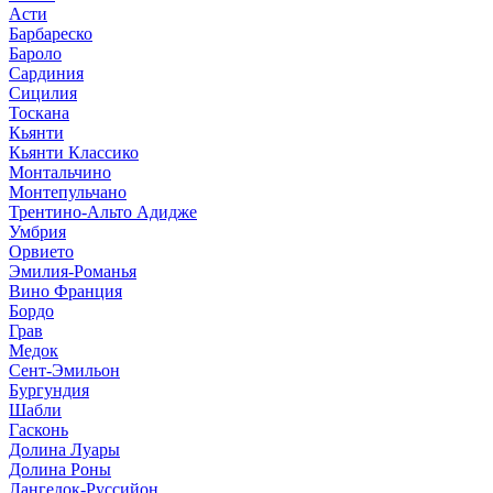
Асти
Барбареско
Бароло
Сардиния
Сицилия
Тоскана
Кьянти
Кьянти Классико
Монтальчино
Монтепульчано
Трентино-Альто Адидже
Умбрия
Орвието
Эмилия-Романья
Вино Франция
Бордо
Грав
Медок
Сент-Эмильон
Бургундия
Шабли
Гасконь
Долина Луары
Долина Роны
Лангедок-Руссийон