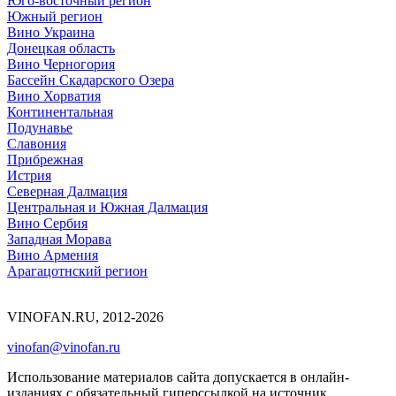
Юго-восточный регион
Южный регион
Вино Украина
Донецкая область
Вино Черногория
Бассейн Скадарского Озера
Вино Хорватия
Континентальная
Подунавье
Славония
Прибрежная
Истрия
Северная Далмация
Центральная и Южная Далмация
Вино Сербия
Западная Морава
Вино Армения
Арагацотнский регион
VINOFAN.RU, 2012-2026
vinofan@vinofan.ru
Использование материалов сайта допускается в онлайн-
изданиях с обязательный гиперссылкой на источник.