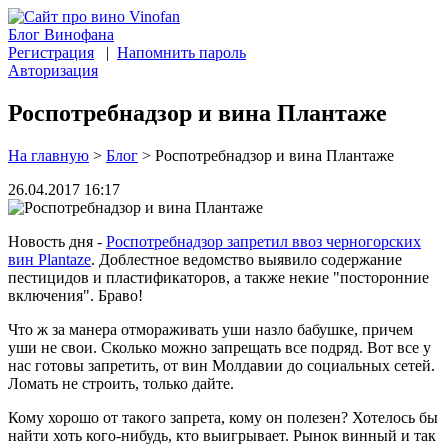
Блог Винофана
Регистрация
|
Напомнить пароль
Авторизация
Роспотребнадзор и вина Плантаже
На главную
>
Блог
>
Роспотребнадзор и вина Плантаже
26.04.2017 16:17
Новость дня -
Роспотребнадзор запретил ввоз черногорских
вин Plantaze
. Доблестное ведомство выявило содержание
пестицидов и пластификаторов, а также некие "посторонние
включения". Браво!
Что ж за манера отмораживать уши назло бабушке, причем
уши не свои. Сколько можно запрещать все подряд. Вот все у
нас готовы запретить, от вин Молдавии до социальных сетей.
Ломать не строить, только дайте.
Кому хорошо от такого запрета, кому он полезен? Хотелось бы
найти хоть кого-нибудь, кто выигрывает. Рынок винный и так