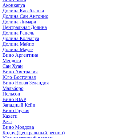
Аконкагуа
Долина Касабланка
Долина Сан Антонио
Долина Лимари
Центральная Долина
Долина Рапель
Долина Колчагуа
Долина Майпо
Долина Мауле
Вино Аргентина
Мендоса
Сан Хуан
Вино Австралия
Юго-Восточная
Вино Новая Зеландия
Мальборо
Нельсон
Вино ЮАР
Западный Кейп
Вино Грузия
Кахети
Рача
Вино Молдова
Кодру (Центральный регион)