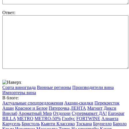
Ответ:
Сорта винограда
Винные регионы
Производители вина
Импортеры вина
В блоге:
Актуальные спецпредложения
Акции-скидки
Перекресток
Ашан
Красное и Белое
Пятерочка
ЛЕНТА
Магнит
Дикси
Винлаб
Ароматный Мир
Отдохни
Супермаркет ДА!
Eurospar
BILLA
METRO
METRO-50%
Глобус
FORTWINE
Алианта
Карусель
Бристоль
Кьянти Классико
Тоскана
Брунелло
Бароло
Крым
Инкерман
Массандра
Torres
На глинтвейн
Кагор