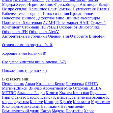
Мадера
Херес
Игристое вино
Фрескобальди
Антинори
Банфи
Не про скидки
Не винное
Сайт
Заметки
Путешествия
Италия
Рабочее
Телевизорное
Поток сознания
Праздничное
Новостное
Винное
Дефектное вино
Винные аксессуары
Партнерский материал
АЛМИ
Гипермаркет НАШ
Седьмой
Континент
Стокманн
НОРМАН
Обзоры от Виноголика
Обзоры от JFK
Обзоры от AlexV
Авторитетные источники
Оценки вин
О проекте Винофан
Отличное вино (оценки 9-10)
Хорошее вино (оценки 8)
Среднего качества вино (оценки 6-7)
Плохое вино (оценки < 6)
В каталоге вин:
Перекресток
Ашан
Красное и Белое
Пятерочка
ЛЕНТА
Магнит
Дикси
Винлаб
Ароматный Мир
Отдохни
BILLA
METRO
Замковое Бордо
Кьянти
Кьянти Классико
Брунелло
Гави
Орвието
Бароло
К мясу
К птице
К запеченым овощам
К
морепродуктам
К пасте
К пицце
К рыбе
К салатам
К десертам
К холодным закускам
На пикник
На глинтвейн
Романтический ужин
Кагор
Мадера
Портвейн
Херес