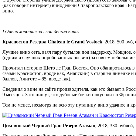
(как говорит интернет) винодельни Ставропольского края «Батр
вино.
I Очень хорошие за свои деньги вина:
Красностоп Резерва Chateau le Grand Vostock
, 2018, 500 руб
Лучшее вино сета, взял пару бутылок под выдержку. Мощное, 
(одним из лучших опробованных росвин) за совсем небольшие 
Прочитал историю Шато ле Гран Восток. Оно обанкротилось в 2
самый Красностоп, вроде как, Анапский) в старшей линейке и 
баллов, Алиготе – 85, вроде так).
Сведения о вине на сайте производителя, как это бывает в Рос
9 месяцев. Зато пишут, что дубовые бочки покупали во Франци
Тем не менее, несмотря на всю эту путаницу, вино удачное и к
Цимлянский Черный Гран Резерв Атаман
, 2018, 330 рублей,
Практически случайно оказались в «Перекрестке» на окраине 