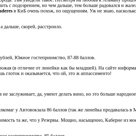
 пить с подозрением, но чем дальше, тем больше радовался и жал
aderes
в КиБ очень похож, по ощущениям. Уж не знаю, насколько
а дальше, скорей, расстроило.
 рублей, Южное гостеприимство, 87-88 баллов.
урожая (в отличие от линейки как бы младшей). На сайте информ
ь глоток и оказывается, что ой, это ж аппассименто!
ов не заслуживает, да, умеют делать вино, но это больше народн
 Алкомаг у Автовокзала 86 баллов (так же линейка продавалась в М
оимость та же, что у Резервы. Мощно, насыщенно, Каберне из мо
ное гостеприимство, 85 баллов.