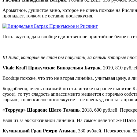
Ароматное, душистое вино, которое не очень похоже на Рислинг
пропадает, толком не оставив послевкусия.
Пить вкусно, да и вообще единственное пристойное белое в сет
III Вина, которые не стал бы покупать, за деньги которые про
Vitale Kraft Прикумское Винодельня Батрак
. 2019, 810 рубл
Вообще похоже, что это не вторая линейка, учитывая цену, а л
Бордобленд, очень похожий по стилистике на ранее выпитое Каб
сухое), то тут сладость аппассименто мешается с горечью собст
горькое, то ли кислое послевкусие – не очень удачно за запра
«Терруар» Шардоне Шато Тамань
, 2018, 600 рублей, Перекре
Взял из-за эксклюзивной линейки. На самом деле тот же
Шато 
Кумшацкий Гран Резерв Атаман
, 330 рублей, Перекресток, 83