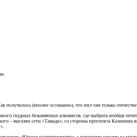
за.
к получилось (вполне осознанно), что пил там только отечеств
много скудных безымянных алкомагов, где выбрать вообще нечего
ского – магазин сети «Тамада»; со стороны проспекта Калинина
».
 названием «Южное гостеприимство» с хорошими ценами на мест