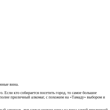
енные вина.
. Если кто собирается посетить город, то самое большое
 вполне приличный алкомаг, с похожим на «Тамаду» выбором и
ный алкоголь, тут самые низкие цены на вина самой приличной