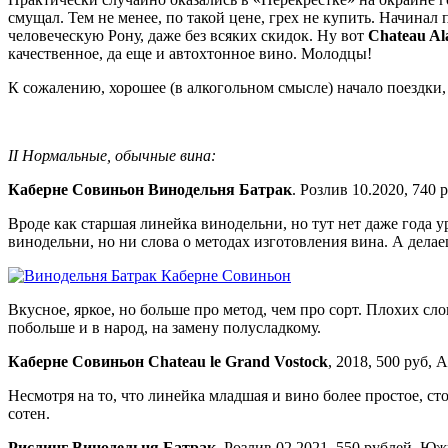
смущал. Тем не менее, по такой цене, грех не купить. Начинал
человеческую Рону, даже без всяких скидок. Ну вот
Chateau Al
качественное, да еще и автохтонное вино. Молодцы!
К сожалению, хорошее (в алкогольном смысле) начало поездки, 
II Нормальные, обычные вина:
Каберне Совиньон Винодельня Батрак
. Розлив 10.2020, 740
Вроде как старшая линейка винодельни, но тут нет даже года 
винодельни, но ни слова о методах изготовления вина. А делаеш
Вкусное, яркое, но больше про метод, чем про сорт. Плохих сл
побольше и в народ, на замену полусладкому.
Каберне Совиньон Chateau le Grand Vostock
, 2018, 500 руб,
Несмотря на то, что линейка младшая и вино более простое, ст
сотен.
Рислинг Винодельня Батрак
. Розлив 02.2021, 550 рублей, Юж