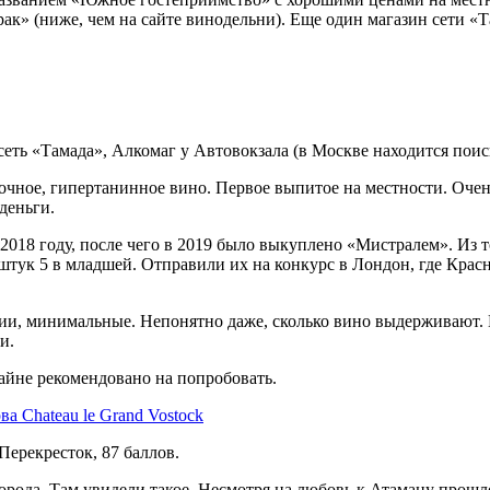
ак» (ниже, чем на сайте винодельни). Еще один магазин сети «Т
, сеть «Тамада», Алкомаг у Автовокзала (в Москве находится поис
сочное, гипертанинное вино. Первое выпитое на местности. Оче
деньги.
018 году, после чего в 2019 было выкуплено «Мистралем». Из т
штук 5 в младшей. Отправили их на конкурс в Лондон, где Крас
сии, минимальные. Непонятно даже, сколько вино выдерживают. П
и.
райне рекомендовано на попробовать.
 Перекресток, 87 баллов.
города. Там увидели такое. Несмотря на любовь к Атаману прош