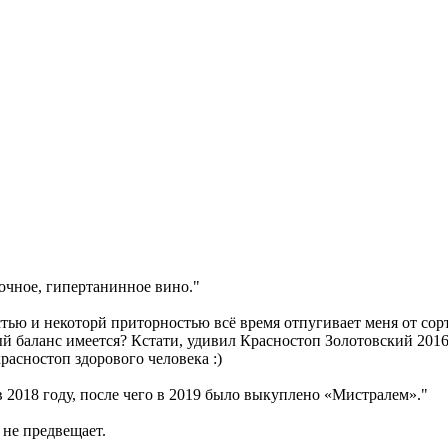
очное, гипертанинное вино."
стью и некоторй приторностью всё время отпугивает меня от со
рый баланс имеется? Кстати, удивил Красностоп Золотовский 20
расностоп здорового человека :)
 2018 году, после чего в 2019 было выкуплено «Мистралем»."
 не предвещает.