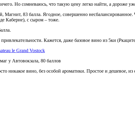
ничего. Но сомневаюсь, что такую цену легко найти, а дороже уж
ей, Магнит, 83 балла. Ягодное, совершенно несбалансированное. 
оде Каберне), с сыром – тоже.
алла.
й привлекательности. Кажется, даже базовое вино из 5ки (Ркацит
омаг у Автовокзала, 80 баллов
сто никакое вино, без особой ароматики. Простое и дешевое, из 