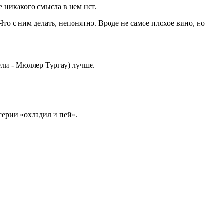
е никакого смысла в нем нет.
Что с ним делать, непонятно. Вроде не самое плохое вино, но
ели - Мюллер Тургау) лучше.
серии «охладил и пей».