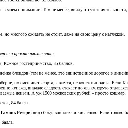
 в моем понимании. Тем не менее, ввиду отсутствия тельности, к
е, но многого ожидать не стоит, даже на свою цену с натяжкой.
сят или просто плохие вина:
ей, Южное гостеприимство, 85 баллов.
инейка блендов (тем не менее, это единственное дорогое в линей
ерне, но смешивать сорта, кажется, не конек винодела. Если Ка
венно купажа, вначале сладость стекает по языку, где-то отдавая
шиваемые деньги. А уж 1500 московских рублей – просто кошмар.
сток, 84 балла.
Тамань Резерв
, вид сбоку: ванилька и кисленько. Если только
 балла.