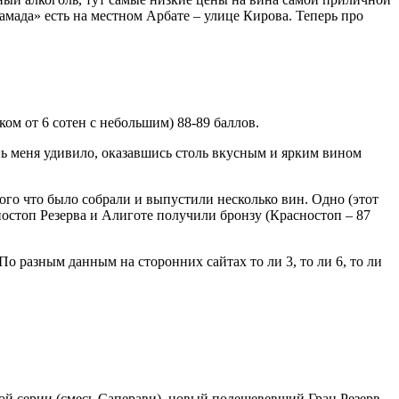
амада» есть на местном Арбате – улице Кирова. Теперь про
ком от 6 сотен с небольшим) 88-89 баллов.
нь меня удивило, оказавшись столь вкусным и ярким вином
ого что было собрали и выпустили несколько вин. Одно (этот
ностоп Резерва и Алиготе получили бронзу (Красностоп – 87
о разным данным на сторонних сайтах то ли 3, то ли 6, то ли
лой серии (смесь Саперави), новый подешевевший Гран Резерв