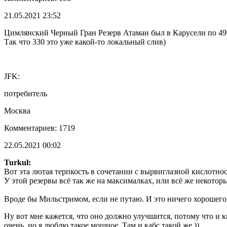
21.05.2021 23:52
Цимлянский Черный Гран Резерв Атаман был в Карусели по 499
Так что 330 это уже какой-то локальный слив)
JFK:
потребитель
Москва
Комментариев: 1719
22.05.2021 00:02
Turkul:
Вот эта лютая терпкость в сочетании с вырвиглазной кислотно
У этой резервы всё так же на максималках, или всё же некотор
Вроде бы Мильстримом, если не путаю. И это ничего хорошего
Ну вот мне кажется, что оно должно улучшится, потому что и к
очень, но я люблю такое мощное. Там и кабс такой же ))