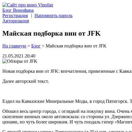
Блог Винофана
Регистрация
|
Напомнить пароль
Авторизация
Майская подборка вин от JFK
На главную
>
Блог
>
Майская подборка вин от JFK
21.05.2021 20:40
Новая подборка вин от JFK: впечатления, привезенные с Кавка
Далее авторский текст.
Ездил на Кавказские Минеральные Моды, в город Пятигорск. Та
Обошел весь центр города, с оглядкой на покупку вина. Очень 
скопление винных около автовокзала: со стороны ул. Дзержин
ценами, но чуть более широким. И чуть поодаль гипер «Магнит
С другой стороны улицы Дзержинского (д.35а) есть алкомаг с