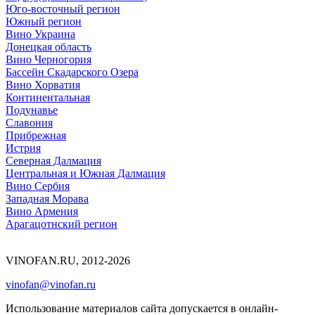
Юго-восточный регион
Южный регион
Вино Украина
Донецкая область
Вино Черногория
Бассейн Скадарского Озера
Вино Хорватия
Континентальная
Подунавье
Славония
Прибрежная
Истрия
Северная Далмация
Центральная и Южная Далмация
Вино Сербия
Западная Морава
Вино Армения
Арагацотнский регион
VINOFAN.RU, 2012-2026
vinofan@vinofan.ru
Использование материалов сайта допускается в онлайн-