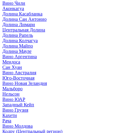
Вино Чили
Аконкагуа
Долина Касабланка
Долина Сан Антонио
Долина Лимари
Центральная Долина
Долина Рапель
Долина Колчагуа
Долина Майпо
Долина Мауле
Вино Аргентина
Мендоса
Сан Хуан
Вино Австралия
Юго-Восточная
Вино Новая Зеландия
Мальборо
Нельсон
Вино ЮАР
Западный Кейп
Вино Грузия
Кахети
Рача
Вино Молдова
Кодру (Центральный регион)