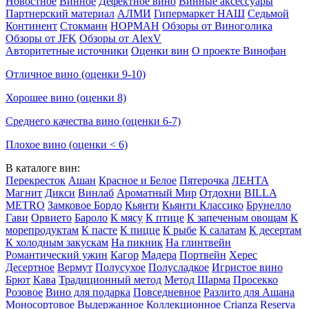
Новостное
Винное
Дефектное вино
Винные аксессуары
Партнерский материал
АЛМИ
Гипермаркет НАШ
Седьмой
Континент
Стокманн
НОРМАН
Обзоры от Виноголика
Обзоры от JFK
Обзоры от AlexV
Авторитетные источники
Оценки вин
О проекте Винофан
Отличное вино (оценки 9-10)
Хорошее вино (оценки 8)
Среднего качества вино (оценки 6-7)
Плохое вино (оценки < 6)
В каталоге вин:
Перекресток
Ашан
Красное и Белое
Пятерочка
ЛЕНТА
Магнит
Дикси
Винлаб
Ароматный Мир
Отдохни
BILLA
METRO
Замковое Бордо
Кьянти
Кьянти Классико
Брунелло
Гави
Орвието
Бароло
К мясу
К птице
К запеченым овощам
К
морепродуктам
К пасте
К пицце
К рыбе
К салатам
К десертам
К холодным закускам
На пикник
На глинтвейн
Романтический ужин
Кагор
Мадера
Портвейн
Херес
Десертное
Вермут
Полусухое
Полусладкое
Игристое вино
Брют
Кава
Традиционный метод
Метод Шарма
Просекко
Розовое
Вино для подарка
Повседневное
Разлито для Ашана
Моносортовое
Выдержанное
Коллекционное
Crianza
Reserva