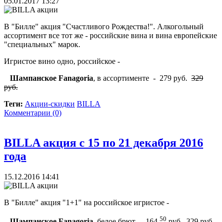
05.01.2017 13:27
В "Билле" акция "Счастливого Рождества!". Алкогольный
ассортимент все тот же - российские вина и вина европейские
"специальных" марок.
Игристое вино одно, российское -
Шампанское Fanagoria
, в ассортименте - 279 руб.
329
руб.
Теги:
Акции-скидки
BILLA
Комментарии (0)
BILLA акция с 15 по 21 декабря 2016
года
15.12.2016 14:41
В "Билле" акция "1+1" на российское игристое -
50
Шампанское Fanagoria
, белое брют - 164
руб.
329 руб.