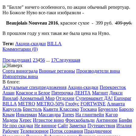
В "Билле" ничего особенного, по акции обычный репертуар.
Но Божоле Нуво все-таки изобразили -
Beaujolais Nouveau 2016
, красное сухое - 399 руб.
499 руб.
В прошлом году у них такая же была цена на Нуво.
Теги:
Акции-скидки
BILLA
Комментарии (0)
Предыдущая
1
2
3
4
5
6
...
17
Следующая
Сорта винограда
Винные регионы
Производители вина
Импортеры вина
В блоге:
Актуальные спецпредложения
Акции-скидки
Перекресток
Ашан
Красное и Белое
Пятерочка
ЛЕНТА
Магнит
Дикси
Винлаб
Ароматный Мир
Отдохни
Супермаркет ДА!
Eurospar
BILLA
METRO
METRO-50%
Глобус
FORTWINE
Алианта
Карусель
Бристоль
Кьянти Классико
Тоскана
Брунелло
Бароло
Крым
Инкерман
Массандра
Torres
На глинтвейн
Кагор
Мадера
Херес
Игристое вино
Фрескобальди
Антинори
Банфи
Не про скидки
Не винное
Сайт
Заметки
Путешествия
Италия
Рабочее
Телевизорное
Поток сознания
Праздничное