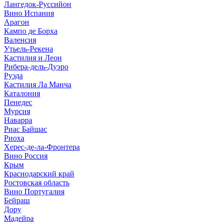
Лангедок-Руссийон
Вино Испания
Арагон
Кампо де Борха
Валенсия
Утьель-Рекена
Кастилия и Леон
Рибера-дель-Дуэро
Руэда
Кастилия Ла Манча
Каталония
Пенедес
Мурсия
Наварра
Риас Байшас
Риоха
Херес-де-ла-Фронтера
Вино Россия
Крым
Краснодарский край
Ростовская область
Вино Португалия
Бейраш
Дору
Мадейра