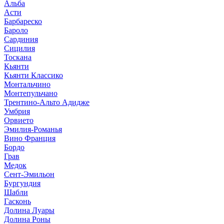
Альба
Асти
Барбареско
Бароло
Сардиния
Сицилия
Тоскана
Кьянти
Кьянти Классико
Монтальчино
Монтепульчано
Трентино-Альто Адидже
Умбрия
Орвието
Эмилия-Романья
Вино Франция
Бордо
Грав
Медок
Сент-Эмильон
Бургундия
Шабли
Гасконь
Долина Луары
Долина Роны