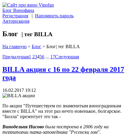
Блог Винофана
Регистрация
|
Напомнить пароль
Авторизация
Блог
| тег BILLA
На главную
>
Блог
>
Блог| тег BILLA
Предыдущая
1
2
3
4
5
6
...
17
Следующая
BILLA акция с 16 по 22 февраля 2017
года
16.02.2017 19:12
По акции "Путешествуем по знаменитым виноградникам
вместе с BILLA" на этот раз нечто новенькое, болгарское.
"Билла" презентует это так -
Винодельня Нисово
была построена в 2006 году на
территории парка-заповедника "Русенски лом",