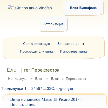
Блог Винофана
Авторизация
Сорта винограда
Винные регионы
Производители вина
Импортеры вина
Блог
| тег Перекресток
На главную
>
Блог
>
Блог| тег Перекресток
Предыдущая
1
...
3
4
5
6
7
...
33
Следующая
Вино испанское Matsu El Picaro 2017.
Впечатления.