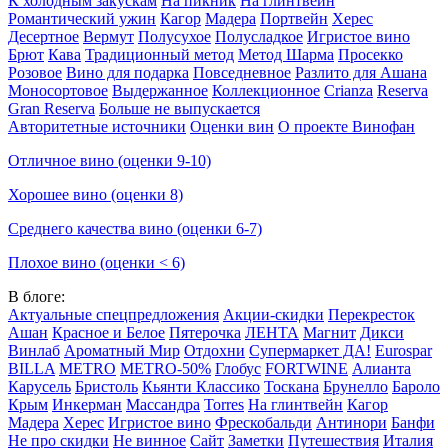
К холодным закускам
На пикник
На глинтвейн
Романтический ужин
Кагор
Мадера
Портвейн
Херес
Десертное
Вермут
Полусухое
Полусладкое
Игристое вино
Брют
Кава
Традиционный метод
Метод Шарма
Просекко
Розовое
Вино для подарка
Повседневное
Разлито для Ашана
Моносортовое
Выдержанное
Коллекционное
Crianza
Reserva
Gran Reserva
Больше не выпускается
Авторитетные источники
Оценки вин
О проекте Винофан
Отличное вино (оценки 9-10)
Хорошее вино (оценки 8)
Среднего качества вино (оценки 6-7)
Плохое вино (оценки < 6)
В блоге:
Актуальные спецпредложения
Акции-скидки
Перекресток
Ашан
Красное и Белое
Пятерочка
ЛЕНТА
Магнит
Дикси
Винлаб
Ароматный Мир
Отдохни
Супермаркет ДА!
Eurospar
BILLA
METRO
METRO-50%
Глобус
FORTWINE
Алианта
Карусель
Бристоль
Кьянти Классико
Тоскана
Брунелло
Бароло
Крым
Инкерман
Массандра
Torres
На глинтвейн
Кагор
Мадера
Херес
Игристое вино
Фрескобальди
Антинори
Банфи
Не про скидки
Не винное
Сайт
Заметки
Путешествия
Италия