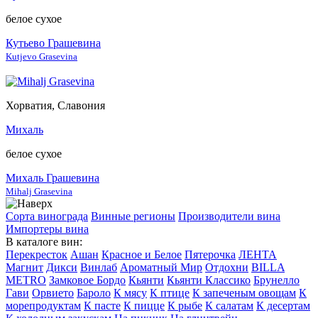
белое сухое
Кутьево Грашевина
Kutjevo Grasevina
Хорватия, Славония
Михаль
белое сухое
Михаль Грашевина
Mihalj Grasevina
Сорта винограда
Винные регионы
Производители вина
Импортеры вина
В каталоге вин:
Перекресток
Ашан
Красное и Белое
Пятерочка
ЛЕНТА
Магнит
Дикси
Винлаб
Ароматный Мир
Отдохни
BILLA
METRO
Замковое Бордо
Кьянти
Кьянти Классико
Брунелло
Гави
Орвието
Бароло
К мясу
К птице
К запеченым овощам
К
морепродуктам
К пасте
К пицце
К рыбе
К салатам
К десертам