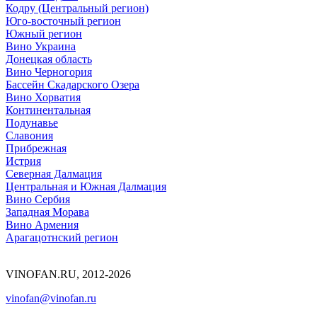
Кодру (Центральный регион)
Юго-восточный регион
Южный регион
Вино Украина
Донецкая область
Вино Черногория
Бассейн Скадарского Озера
Вино Хорватия
Континентальная
Подунавье
Славония
Прибрежная
Истрия
Северная Далмация
Центральная и Южная Далмация
Вино Сербия
Западная Морава
Вино Армения
Арагацотнский регион
VINOFAN.RU, 2012-2026
vinofan@vinofan.ru