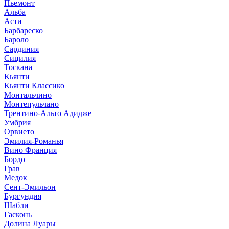
Пьемонт
Альба
Асти
Барбареско
Бароло
Сардиния
Сицилия
Тоскана
Кьянти
Кьянти Классико
Монтальчино
Монтепульчано
Трентино-Альто Адидже
Умбрия
Орвието
Эмилия-Романья
Вино Франция
Бордо
Грав
Медок
Сент-Эмильон
Бургундия
Шабли
Гасконь
Долина Луары