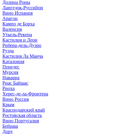
Долина Роны
Лангедок-Руссийон
Вино Испания
Арагон
Кампо де Борха
Валенсия
Утьель-Рекена
Кастилия и Леон
Рибера-дель-Дуэро
Руэда
Кастилия Ла Манча
Каталония
Пенедес
Мурсия
Наварра
Риас Байшас
Риоха
Херес-де-ла-Фронтера
Вино Россия
Крым
Краснодарский край
Ростовская область
Вино Португалия
Бейраш
Дору