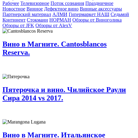
Рабочее
Телевизорное
Поток сознания
Праздничное
Новостное
Винное
Дефектное вино
Винные аксессуары
Партнерский материал
АЛМИ
Гипермаркет НАШ
Седьмой
Континент
Стокманн
НОРМАН
Обзоры от Виноголика
Обзоры от JFK
Обзоры от AlexV
Вино в Магните. Cantosblancos
Reserva.
Пятерочка и вино. Чилийское Раули
Сира 2014 vs 2017.
Вино в Магните. Итальянское