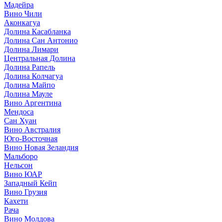
Мадейра
Вино Чили
Аконкагуа
Долина Касабланка
Долина Сан Антонио
Долина Лимари
Центральная Долина
Долина Рапель
Долина Колчагуа
Долина Майпо
Долина Мауле
Вино Аргентина
Мендоса
Сан Хуан
Вино Австралия
Юго-Восточная
Вино Новая Зеландия
Мальборо
Нельсон
Вино ЮАР
Западный Кейп
Вино Грузия
Кахети
Рача
Вино Молдова