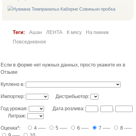
Теги:
Ашан
ЛЕНТА
К мясу
На пикник
Повседневное
Если в форме нет нужных данных, просто укажите их в
Отзыве
Куплено в:
Импортер:
Дистрибьютор:
Год урожая:
Дата розлива:
.
.
Литраж:
Оценка*:
4 -----
5 -----
6 -----
7 -----
8 -----
9 -----
10