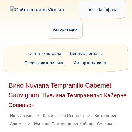
Блог Винофана
Авторизация
Сорта винограда
Винные регионы
Производители вина
Импортеры вина
Вино Nuviana Tempranillo Cabernet
Sauvignon
Нувиана Темпранильо Каберне
Совиньон
На главную
>
Каталог вин Испания
>
Каталог вин
Арагон
>
Нувиана Темпранильо Каберне Совиньон