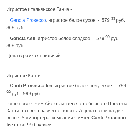
Игристое итальянское Ганча -
99
Gancia Prosecco
, игристое белое сухое - 579
руб.
869 руб.
99
Gancia Asti
, игристое белое сладкое - 579
руб.
869 руб.
Цена в рамках приличий.
Игристое Канти -
Canti Prosecco Ice
, игристое белое полусухое - 799
99
руб.
999 руб.
Вино новое. Чем Айс отличается от обычного Просекко
Канти, так вот сразу и не понять. А цена сотни на две
выше. У импортера, компании Симпл,
Canti Prosecco
Ice
стоит 990 рублей.