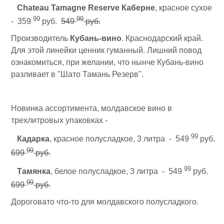
Chateau Tamagne Reserve Каберне
, красное сухое
99
99
- 359
руб.
549
руб.
Производитель
Кубань-вино
. Краснодарский край.
Для этой линейки ценник гуманный. Лишний повод
ознакомиться, при желании, что нынче Кубань-вино
разливает в "Шато Тамань Резерв".
Новинка ассортимента, молдавское вино в
трехлитровых упаковках -
99
Кадарка
, красное полусладкое, 3 литра - 549
руб.
99
699
руб.
99
Тамянка
, белое полусладкое, 3 литра - 549
руб.
99
699
руб.
Дороговато что-то для молдавского полусладкого.