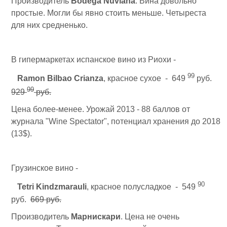
Производитель
Bodega Nuviana
. Вина довольно
простые. Могли бы явно стоить меньше. Четыреста
для них средненько.
В гипермаркетах испанское вино из Риохи -
99
Ramon Bilbao Crianza
, красное сухое - 649
руб.
99
929
руб.
Цена более-менее. Урожай 2013 - 88 баллов от
журнала "Wine Spectator", потенциал хранения до 2018
(13$).
Грузинское вино -
90
Tetri Kindzmarauli
, красное полусладкое - 549
руб.
669 руб.
Производитель
Марнискари
. Цена не очень