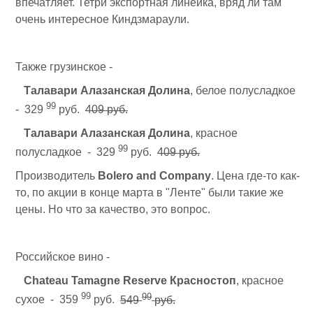
впечатляет. Тетри экспортная линейка, вряд ли там
очень интересное Киндзмараули.
Также грузинское -
Талавари Алазанская Долина
, белое полусладкое
99
- 329
руб.
409 руб.
Талавари Алазанская Долина
, красное
99
полусладкое - 329
руб.
409 руб.
Производитель
Bolero and Company
. Цена где-то как-
то, по акции в конце марта в "Ленте" были такие же
цены. Но что за качество, это вопрос.
Российское вино -
Chateau Tamagne Reserve Красностоп
, красное
99
99
сухое - 359
руб.
549
руб.