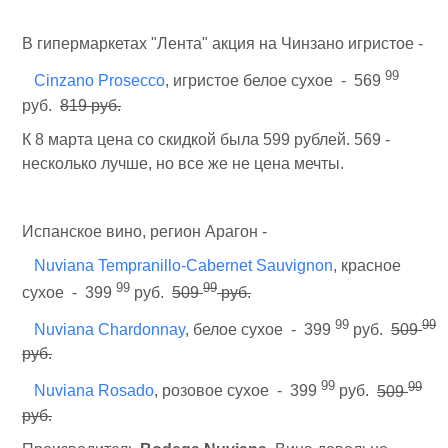
В гипермаркетах "Лента" акция на Чинзано игристое -
99
Cinzano Prosecco
, игристое белое сухое - 569
руб.
819 руб.
К 8 марта цена со скидкой была 599 рублей. 569 -
несколько лучше, но все же не цена мечты.
Испанское вино, регион Арагон -
Nuviana Tempranillo-Cabernet Sauvignon
, красное
99
99
сухое - 399
руб.
509
руб.
99
99
Nuviana Chardonnay
, белое сухое - 399
руб.
509
руб.
99
99
Nuviana Rosado
, розовое сухое - 399
руб.
509
руб.