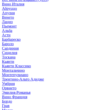
Вино Италия
Абруццо
Апулия
Венето
Лацио
Пьемонт
Альба
Асти
Барбареско
Бароло
Сардиния
Сицилия
Тоскана
Кьянти
Кьянти Классико
Монтальчино
Монтепульчано
Трентино-Альто Адидже
Умбрия
Орвието
Эмилия-Романья
Вино Франция
Бордо
Грав