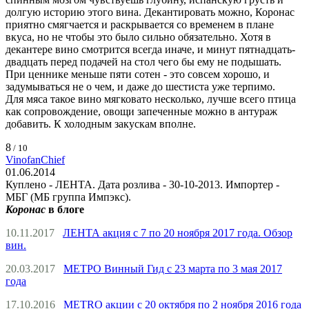
долгую историю этого вина. Декантировать можно, Коронас
приятно смягчается и раскрывается со временем в плане
вкуса, но не чтобы это было сильно обязательно. Хотя в
декантере вино смотрится всегда иначе, и минут пятнадцать-
двадцать перед подачей на стол чего бы ему не подышать.
При ценнике меньше пяти сотен - это совсем хорошо, и
задумываться не о чем, и даже до шестиста уже терпимо.
Для мяса такое вино мягковато несколько, лучше всего птица
как сопровождение, овощи запеченные можно в антураж
добавить. К холодным закускам вполне.
8
/ 10
VinofanChief
01.06.2014
Куплено - ЛЕНТА. Дата розлива - 30-10-2013. Импортер -
МБГ (МБ группа Импэкс).
Коронас
в блоге
10.11.2017
ЛЕНТА акция с 7 по 20 ноября 2017 года. Обзор
вин.
20.03.2017
МЕТРО Винный Гид с 23 марта по 3 мая 2017
года
17.10.2016
METRO акции с 20 октября по 2 ноября 2016 года