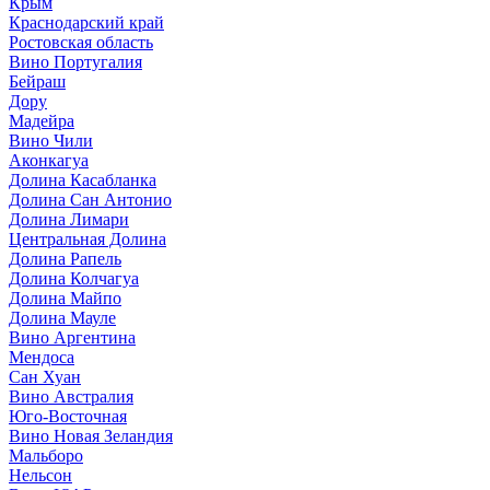
Крым
Краснодарский край
Ростовская область
Вино Португалия
Бейраш
Дору
Мадейра
Вино Чили
Аконкагуа
Долина Касабланка
Долина Сан Антонио
Долина Лимари
Центральная Долина
Долина Рапель
Долина Колчагуа
Долина Майпо
Долина Мауле
Вино Аргентина
Мендоса
Сан Хуан
Вино Австралия
Юго-Восточная
Вино Новая Зеландия
Мальборо
Нельсон