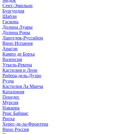
Медок
Сент-Эмильон
Бургундия
Шабли
Гасконь
Долина Луары
Долина Роны
Лангедок-Руссийон
Вино Испания
Арагон
Кампо де Борха
Валенсия
Утьель-Рекена
Кастилия и Леон
Рибера-дель-Дуэро
Руэда
Кастилия Ла Манча
Каталония
Пенедес
Мурсия
Наварра
Риас Байшас
Риоха
Херес-де-ла-Фронтера
Вино Россия