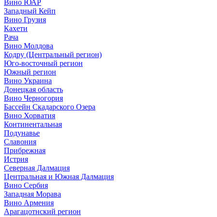
Вино ЮАР
Западный Кейп
Вино Грузия
Кахети
Рача
Вино Молдова
Кодру (Центральный регион)
Юго-восточный регион
Южный регион
Вино Украина
Донецкая область
Вино Черногория
Бассейн Скадарского Озера
Вино Хорватия
Континентальная
Подунавье
Славония
Прибрежная
Истрия
Северная Далмация
Центральная и Южная Далмация
Вино Сербия
Западная Морава
Вино Армения
Арагацотнский регион