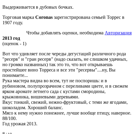
Выдерживается в дубовых бочках.
Торговая марка
Coronas
зарегистрирована семьей Торрес в
1907 году.
Чтобы добавлять оценки, необходима
Авторизация
2013 год
(оценок - 1)
Вот что удивляет после череды дегустаций различного рода
"ресерв" и "гран ресерв" (надо сказать, не слишком удачных,
но громко названных) так это то, что вот открываешь
простейшее вино Торреса и все эти "ресервы"....ну, Вы
понимаете...
Рука мастера видна во всем, тут не поспоришь: и в
рубиновом, полупрозрачном с переливами цвете, и в свежем
ярком аромате летнего сада с кустами смородины,
крыжовника, вишневыми деревьями.
Вкус тонкий, свежий, нежно-фруктовый, с теми же ягодами,
шоколадом. Хороший баланс.
Мясо к нему нужно понежнее, лучше вообще птицу, наверное.
88/100.
Год урожая 2013.
8