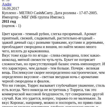
/ 10
Andre
16.09.2017
Куплено - METRO Cash&Carry. Дата розлива - 17-07-2005.
Импортер - МБГ (МБ группа Импэкс).
2011 год
(оценок - 1)
Цвет красив - темный рубин, слегка прозрачный. Аромат
приятный, свежий, сладковатый, растительно-ягодный -
эдакий дачный сад с разными травками, кустами и деревьями,
преобладают смородина и вишня, но найти можно много
чего, вплоть до крыжовника.
Вкус тоже куда-то по ягоды - слива-смородина, плюс какао-
шоколад, мятной свежести чуть-чуть. Букет не потрясает
сложностью, но присутствующий баланс очень импонирует. И
что характерно, чем дальше - тем больше. Почерк - великая
вещь. Послевкусие скорее неопределенно настроенческое, чем
определенно вкусовое - светлая звездная ночь с ароматами
черной смородины и фиалок.
Что ни говори, Торрес вызывает глубочайшее уважение, стиль
есть всегда. Чего никогда не встретишь у Торреса, так это
коммерческой массовой бездушности, тут совершенно другой
случай. Как это удается, вопрос, тиражи-то не маленькие. За
вкус Коронас, например, можно и поспорить, но прямо-таки
спинным мозгом чувствуешь глубину, испанскую грусть и