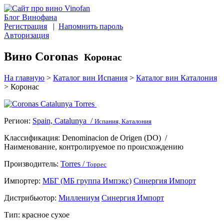
Блог Винофана
Регистрация
|
Напомнить пароль
Авторизация
Вино Coronas
Коронас
На главную
>
Каталог вин Испания
>
Каталог вин Каталония
>
Коронас
Регион:
Spain, Catalunya /
Испания, Каталония
Классификация:
Denominacion de Origen (DO)
/
Наименование, контролируемое по происхождению
Производитель:
Torres /
Торрес
Импортер:
МБГ (МБ группа Импэкс)
Синергия Импорт
Дистрибьютор:
Миллениум
Синергия Импорт
Тип:
красное сухое