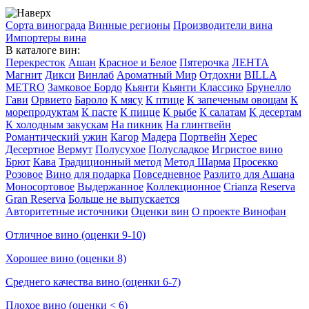
Сорта винограда
Винные регионы
Производители вина
Импортеры вина
В каталоге вин:
Перекресток
Ашан
Красное и Белое
Пятерочка
ЛЕНТА
Магнит
Дикси
Винлаб
Ароматный Мир
Отдохни
BILLA
METRO
Замковое Бордо
Кьянти
Кьянти Классико
Брунелло
Гави
Орвието
Бароло
К мясу
К птице
К запеченым овощам
К
морепродуктам
К пасте
К пицце
К рыбе
К салатам
К десертам
К холодным закускам
На пикник
На глинтвейн
Романтический ужин
Кагор
Мадера
Портвейн
Херес
Десертное
Вермут
Полусухое
Полусладкое
Игристое вино
Брют
Кава
Традиционный метод
Метод Шарма
Просекко
Розовое
Вино для подарка
Повседневное
Разлито для Ашана
Моносортовое
Выдержанное
Коллекционное
Crianza
Reserva
Gran Reserva
Больше не выпускается
Авторитетные источники
Оценки вин
О проекте Винофан
Отличное вино (оценки 9-10)
Хорошее вино (оценки 8)
Среднего качества вино (оценки 6-7)
Плохое вино (оценки < 6)