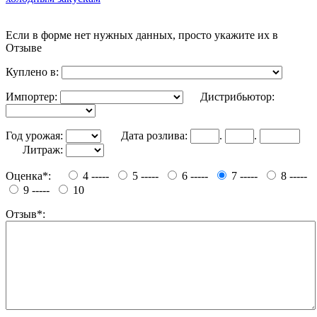
Если в форме нет нужных данных, просто укажите их в
Отзыве
Куплено в:
Импортер:
Дистрибьютор:
Год урожая:
Дата розлива:
.
.
Литраж:
Оценка*:
4 -----
5 -----
6 -----
7 -----
8 -----
9 -----
10
Отзыв*: