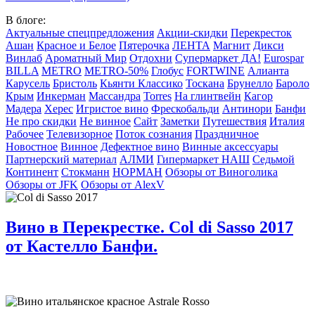
В блоге:
Актуальные спецпредложения
Акции-скидки
Перекресток
Ашан
Красное и Белое
Пятерочка
ЛЕНТА
Магнит
Дикси
Винлаб
Ароматный Мир
Отдохни
Супермаркет ДА!
Eurospar
BILLA
METRO
METRO-50%
Глобус
FORTWINE
Алианта
Карусель
Бристоль
Кьянти Классико
Тоскана
Брунелло
Бароло
Крым
Инкерман
Массандра
Torres
На глинтвейн
Кагор
Мадера
Херес
Игристое вино
Фрескобальди
Антинори
Банфи
Не про скидки
Не винное
Сайт
Заметки
Путешествия
Италия
Рабочее
Телевизорное
Поток сознания
Праздничное
Новостное
Винное
Дефектное вино
Винные аксессуары
Партнерский материал
АЛМИ
Гипермаркет НАШ
Седьмой
Континент
Стокманн
НОРМАН
Обзоры от Виноголика
Обзоры от JFK
Обзоры от AlexV
Вино в Перекрестке. Col di Sasso 2017
от Кастелло Банфи.