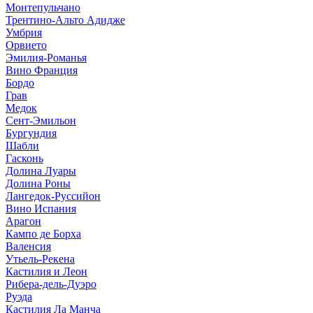
Монтепульчано
Трентино-Альто Адидже
Умбрия
Орвието
Эмилия-Романья
Вино Франция
Бордо
Грав
Медок
Сент-Эмильон
Бургундия
Шабли
Гасконь
Долина Луары
Долина Роны
Лангедок-Руссийон
Вино Испания
Арагон
Кампо де Борха
Валенсия
Утьель-Рекена
Кастилия и Леон
Рибера-дель-Дуэро
Руэда
Кастилия Ла Манча