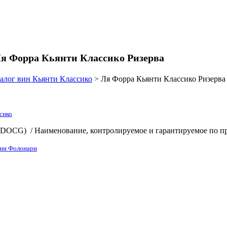
я Форра Кьянти Классико Ризерва
алог вин Кьянти Классико
>
Ля Форра Кьянти Классико Ризерва
сико
ta (DOCG)
/
Наименование, контролируемое и гарантируемое по 
ни Фолонари