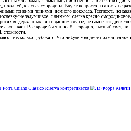
бельный такой аромат, вальяжный, постепенно заполняет все дост
од, пожалуй, красная смородина. Вкус так просто на атомы не ра
годными тонкими линиями, немного шоколада. Терпкость ненавя
ослевкусие задумчивое, с дымком, слегка красно-смородиновое,
строгих выдержанных вин в данном случае, не самое это дружелю
очаровывает. Все вроде бы чинно, благородно, высший свет, но ка
й, сложности.
, мясо - несколько грубовато. Что-нибудь холодное подкопченно