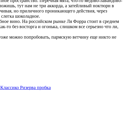
упное пространство. Перечная мята, что-то медово-лавандово-
зложишь, тут нам не три аккорда, а затейливый ноктюрн в
зчивая, но приличного проникающего действия, через
 слегка шоколадное.
бное вино. На российском рынке Ля Форра стоит в среднем
к-то без восторга и огонька, слишком все серьезно что ли,
е тоже можно попробовать, пармскую ветчину еще никто не