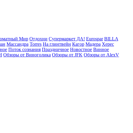
оматный Мир
Отдохни
Супермаркет ДА!
Eurospar
BILLA
ман
Массандра
Torres
На глинтвейн
Кагор
Мадера
Херес
рное
Поток сознания
Праздничное
Новостное
Винное
Н
Обзоры от Виноголика
Обзоры от JFK
Обзоры от AlexV