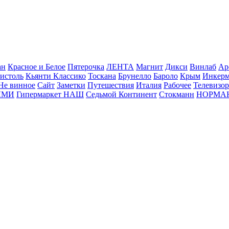
ан
Красное и Белое
Пятерочка
ЛЕНТА
Магнит
Дикси
Винлаб
Ар
истоль
Кьянти Классико
Тоскана
Брунелло
Бароло
Крым
Инкер
Не винное
Сайт
Заметки
Путешествия
Италия
Рабочее
Телевизо
ЛМИ
Гипермаркет НАШ
Седьмой Континент
Стокманн
НОРМА