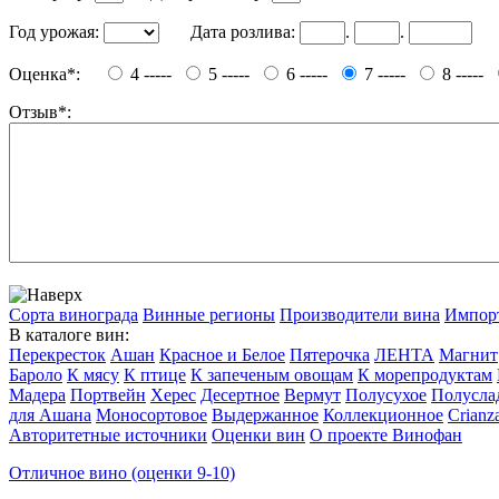
Год урожая:
Дата розлива:
.
.
Оценка*:
4 -----
5 -----
6 -----
7 -----
8 -----
Отзыв*:
Сорта винограда
Винные регионы
Производители вина
Импор
В каталоге вин:
Перекресток
Ашан
Красное и Белое
Пятерочка
ЛЕНТА
Магнит
Бароло
К мясу
К птице
К запеченым овощам
К морепродуктам
Мадера
Портвейн
Херес
Десертное
Вермут
Полусухое
Полусла
для Ашана
Моносортовое
Выдержанное
Коллекционное
Crianz
Авторитетные источники
Оценки вин
О проекте Винофан
Отличное вино (оценки 9-10)