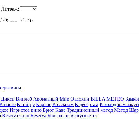
Литраж:
9 -----
10
теры вина
Дикси
Винлаб
Ароматный Мир
Отдохни
BILLA
METRO
Замко
К пасте
К пицце
К рыбе
К салатам
К десертам
К холодным закус
дкое
Игристое вино
Брют
Кава
Традиционный метод
Метод Шар
a
Reserva
Gran Reserva
Больше не выпускается