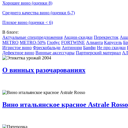
Хорошее вино (оценки 8)
Среднего качества вино (оценки 6-7)
Плохое вино (оценки < 6)
В блоге:
Актуальные спецпредложения
Акции-скидки
Перекресток
Аш
METRO
METRO-50%
Глобус
FORTWINE
Алианта
Карусель
Бр
Игристое вино
Фрескобальди
Антинори
Банфи
Не про скидки
Дефектное вино
Винные аксессуары
Партнерский материал
А
О винных разочарованиях
Вино итальянское красное Astrale Rosso