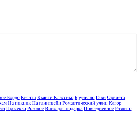
вое Бордо
Кьянти
Кьянти Классико
Брунелло
Гави
Орвието
кам
На пикник
На глинтвейн
Романтический ужин
Кагор
ма
Просекко
Розовое
Вино для подарка
Повседневное
Разлито