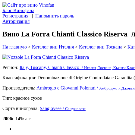
Блог Винофана
Регистрация
|
Напомнить пароль
Авторизация
Вино La Forra Chianti Classico Riserva
Л
На главную
>
Каталог вин Италия
>
Каталог вин Тоскана
>
Кат
Регион:
Italy, Tuscany, Chianti Classico /
Италия, Тоскана, Кьянти Клас
Классификация:
Denominazione di Origine Controllata e Garanti
Производитель:
Ambrogio e Giovanni Folonari /
Амброджо и Джован
Тип:
красное сухое
Сорта винограда:
Sangiovese /
Санджовезе
2006г
14% alc