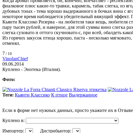
Когда аромат проявляется, он, конечно, впечатляет - респекта
фиалковое плюс какие-то травки, карамель, табак слегка, из яг
дубовых тонах - тема хорошо выдержанного в бочках вина с я
некоторое время наблюдается убедительный вяжущий эффект. П
Кьянти Классико Ризерва - на любителя таки вещь, любителя 
пару тысяч рублей, и наверное, для этой суммы вино слегка раз
слегка суховато и оттого скучновато-с, при всей, обалдеть како
Из горячих закусок птица хорошо, паста - несколько мягковато
отменял.
7
/ 10
VinofanChief
09.06.2014
Куплено - Энотека (Италия).
Фото:
Теги:
Кьянти Классико
К птице
Выдержанное
Если в форме нет нужных данных, просто укажите их в Отзыве
Куплено в:
Импортер:
Дистрибьютор: