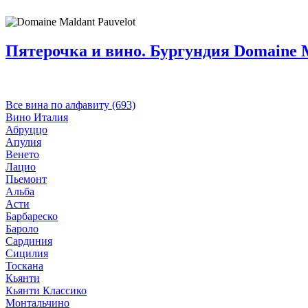
Пятерочка и вино. Бургундия Domaine Ma
Все вина по алфавиту (693)
Вино Италия
Абруццо
Апулия
Венето
Лацио
Пьемонт
Альба
Асти
Барбареско
Бароло
Сардиния
Сицилия
Тоскана
Кьянти
Кьянти Классико
Монтальчино