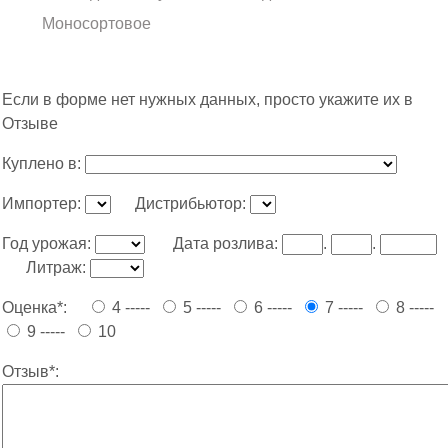
Моносортовое
Если в форме нет нужных данных, просто укажите их в
Отзыве
Куплено в:
Импортер:
Дистрибьютор:
Год урожая:
Дата розлива:
.
.
Литраж:
Оценка*:
4 -----
5 -----
6 -----
7 -----
8 -----
9 -----
10
Отзыв*: