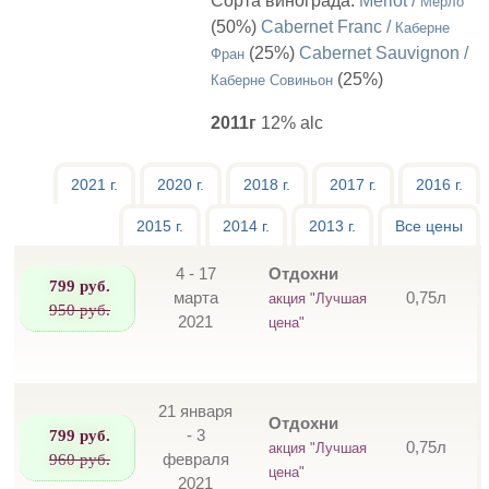
Сорта винограда:
Merlot /
Мерло
(50%)
Cabernet Franc /
Каберне
(25%)
Cabernet Sauvignon /
Фран
(25%)
Каберне Совиньон
2011г
12% alc
2021 г.
2020 г.
2018 г.
2017 г.
2016 г.
2015 г.
2014 г.
2013 г.
Все цены
4 - 17
Отдохни
799 руб.
марта
0,75л
акция "Лучшая
950 руб.
2021
цена"
21 января
Отдохни
799 руб.
- 3
0,75л
акция "Лучшая
960 руб.
февраля
цена"
2021