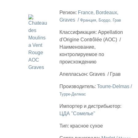
Регион:
France, Bordeaux,
Graves /
Франция, Бордо, Грав
Классификация:
Appellation
d'Origine Contrôlée (AOC)
/
Наименование,
контролируемое по
происхождению
Апелласьон:
Graves
/
Грав
Производитель:
Tourre-Delmas /
Турре-Делмас
Импортер и дистрибьютор:
ЦДА "Сомелье"
Тип:
красное сухое