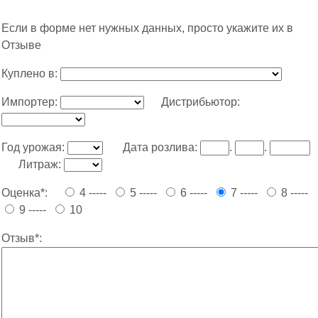
Если в форме нет нужных данных, просто укажите их в
Отзыве
Куплено в:
Импортер:
Дистрибьютор:
Год урожая:
Дата розлива:
.
.
Литраж:
Оценка*:
4 -----
5 -----
6 -----
7 -----
8 -----
9 -----
10
Отзыв*: