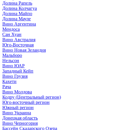
Долина Рапель
Долина Колчагуа
Долина Майпо
Долина Мауле
Вино Аргентина
Мендоса
Сан Хуан
Вино Австралия
Юго-Восточная
Вино Новая Зеландия
Мальборо
Нельсон
Вино ЮАР
Западный Кейп
Вино Грузия
Кахети
Рача
Вино Молдова
Кодру (Центральный регион)
Юго-восточный регион
Южный регион
Вино Украина
Донецкая область
Вино Черногория
Бассейн Скадарского Озера