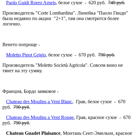
Paolo Guidi Roero Arneis
, белое сухое - 620 руб.
740 руб.
Производитель "Corte Lombardina". Линейка "Паоло Гвиди"
была недавно по акции "2+1", там она смотрится более
логично.
Венето попроще -
Moletto Pinot Grigio
, белое сухое - 670 руб.
790 руб.
Производитель "Moletto Società Agricola". Совсем вино не
тянет на эту сумму.
Франция, Бордо замковое -
Chateau des Moulins a Vent Blanc
, Грав, белое сухое - 670
руб.
790 руб
.
Chateau des Moulins a Vent Rouge
, Грав, красное сухое - 670
руб.
790 руб
.
Chateau Guadet Plaisance
, Монтань Сент-Эмильон, красное