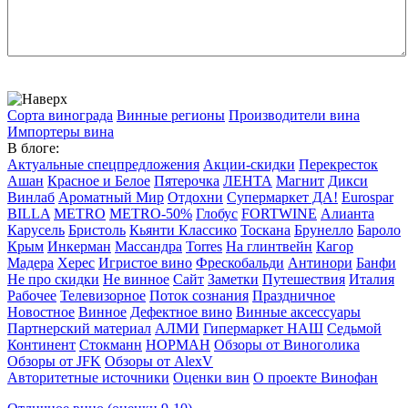
Сорта винограда
Винные регионы
Производители вина
Импортеры вина
В блоге:
Актуальные спецпредложения
Акции-скидки
Перекресток
Ашан
Красное и Белое
Пятерочка
ЛЕНТА
Магнит
Дикси
Винлаб
Ароматный Мир
Отдохни
Супермаркет ДА!
Eurospar
BILLA
METRO
METRO-50%
Глобус
FORTWINE
Алианта
Карусель
Бристоль
Кьянти Классико
Тоскана
Брунелло
Бароло
Крым
Инкерман
Массандра
Torres
На глинтвейн
Кагор
Мадера
Херес
Игристое вино
Фрескобальди
Антинори
Банфи
Не про скидки
Не винное
Сайт
Заметки
Путешествия
Италия
Рабочее
Телевизорное
Поток сознания
Праздничное
Новостное
Винное
Дефектное вино
Винные аксессуары
Партнерский материал
АЛМИ
Гипермаркет НАШ
Седьмой
Континент
Стокманн
НОРМАН
Обзоры от Виноголика
Обзоры от JFK
Обзоры от AlexV
Авторитетные источники
Оценки вин
О проекте Винофан