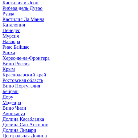
Кастилия и Леон
Рибера-дель-Дуэро
Руэда
Кастилия Ла Манча
Каталония
Пенедес
Мурсия
Наварра
Риас Байшас
Риоха
Херес-де-ла-Фронтера
Вино Россия
Крым
Краснодарский край
Ростовская область
Вино Португалия
Бейраш
Дору
Мадейра
Вино Чили
Аконкагуа
Долина Касабланка
Долина Сан Антонио
Долина Лимари
Центральная Долина