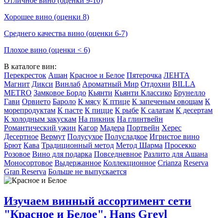
Отличное вино (оценки 9-10)
Хорошее вино (оценки 8)
Среднего качества вино (оценки 6-7)
Плохое вино (оценки < 6)
В каталоге вин:
Перекресток
Ашан
Красное и Белое
Пятерочка
ЛЕНТА
Магнит
Дикси
Винлаб
Ароматный Мир
Отдохни
BILLA
METRO
Замковое Бордо
Кьянти
Кьянти Классико
Брунелло
Гави
Орвието
Бароло
К мясу
К птице
К запеченым овощам
К
морепродуктам
К пасте
К пицце
К рыбе
К салатам
К десертам
К холодным закускам
На пикник
На глинтвейн
Романтический ужин
Кагор
Мадера
Портвейн
Херес
Десертное
Вермут
Полусухое
Полусладкое
Игристое вино
Брют
Кава
Традиционный метод
Метод Шарма
Просекко
Розовое
Вино для подарка
Повседневное
Разлито для Ашана
Моносортовое
Выдержанное
Коллекционное
Crianza
Reserva
Gran Reserva
Больше не выпускается
Изучаем винный ассортимент сети
"Красное и Белое". Hans Greyl