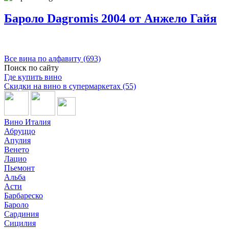
Бароло Dagromis 2004 от Анжело Гайя
Все вина по алфавиту (693)
Поиск по сайту
Где купить вино
Скидки на вино в супермаркетах (55)
Вино Италия
Абруццо
Апулия
Венето
Лацио
Пьемонт
Альба
Асти
Барбареско
Бароло
Сардиния
Сицилия