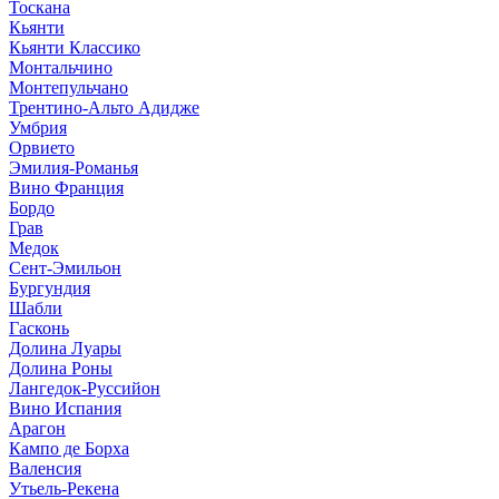
Тоскана
Кьянти
Кьянти Классико
Монтальчино
Монтепульчано
Трентино-Альто Адидже
Умбрия
Орвието
Эмилия-Романья
Вино Франция
Бордо
Грав
Медок
Сент-Эмильон
Бургундия
Шабли
Гасконь
Долина Луары
Долина Роны
Лангедок-Руссийон
Вино Испания
Арагон
Кампо де Борха
Валенсия
Утьель-Рекена