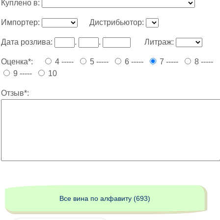
Куплено в:
Импортер:
Дистрибьютор:
Дата розлива:
.
.
Литраж:
Оценка*:
4 -----
5 -----
6 -----
7 -----
8 -----
9 -----
10
Отзыв*:
Все вина по алфавиту (693)