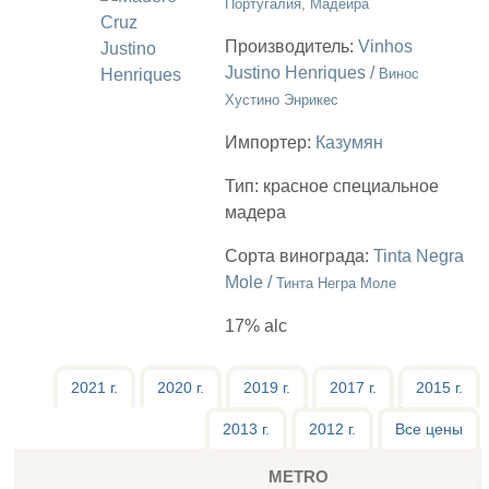
Португалия, Мадейра
Производитель:
Vinhos
Justino Henriques /
Винос
Хустино Энрикес
Импортер:
Казумян
Тип:
красное специальное
мадера
Сорта винограда:
Tinta Negra
Mole /
Тинта Негра Моле
17% alc
2021 г.
2020 г.
2019 г.
2017 г.
2015 г.
2013 г.
2012 г.
Все цены
METRO