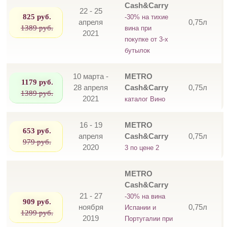
Cash&Carry
22 - 25
825 руб.
-30% на тихие
апреля
0,75л
1389 руб.
вина при
2021
покупке от 3-х
бутылок
10 марта -
METRO
1179 руб.
28 апреля
Cash&Carry
0,75л
1389 руб.
2021
каталог Вино
16 - 19
METRO
653 руб.
апреля
Cash&Carry
0,75л
979 руб.
2020
3 по цене 2
METRO
Cash&Carry
21 - 27
-30% на вина
909 руб.
ноября
0,75л
Испании и
1299 руб.
2019
Португалии при