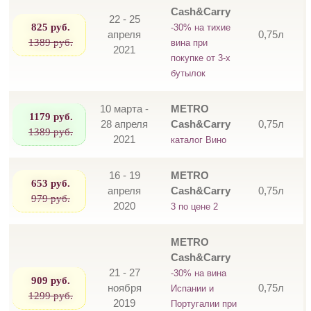
Cash&Carry
22 - 25
825 руб.
-30% на тихие
апреля
0,75л
1389 руб.
вина при
2021
покупке от 3-х
бутылок
10 марта -
METRO
1179 руб.
28 апреля
Cash&Carry
0,75л
1389 руб.
2021
каталог Вино
16 - 19
METRO
653 руб.
апреля
Cash&Carry
0,75л
979 руб.
2020
3 по цене 2
METRO
Cash&Carry
21 - 27
-30% на вина
909 руб.
ноября
0,75л
Испании и
1299 руб.
2019
Португалии при