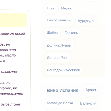
Грав
Медок
Сент-Эмильон
Бургундия
Шабли
Гасконь
слишком яркий.
совсем
Долина Луары
оянии это
и, масло,
Долина Роны
а к
Лангедок-Руссийон
 сливочно-
ть, но
лучае, по
Арагон
Вино Испания
оответствует
Кампо де Борха
Валенсия
й рыбе тоже