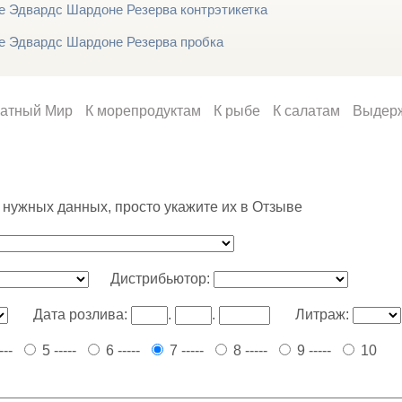
атный Мир
К морепродуктам
К рыбе
К салатам
Выдер
 нужных данных, просто укажите их в Отзыве
Дистрибьютор:
Дата розлива:
.
.
Литраж:
----
5 -----
6 -----
7 -----
8 -----
9 -----
10