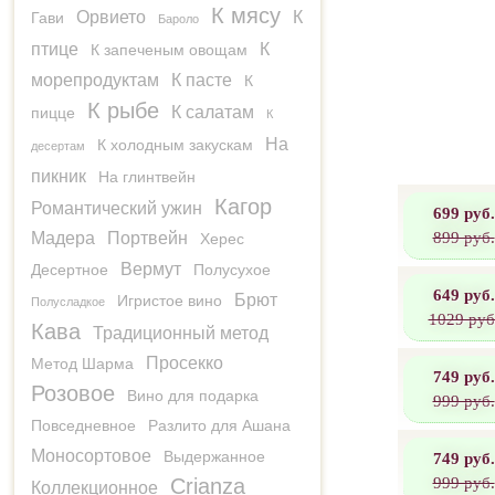
К мясу
Орвието
К
Гави
Бароло
птице
К
К запеченым овощам
морепродуктам
К пасте
К
К рыбе
К салатам
пицце
К
На
К холодным закускам
десертам
пикник
На глинтвейн
Кагор
Романтический ужин
699 руб.
899 руб.
Мадера
Портвейн
Херес
Вермут
Десертное
Полусухое
649 руб.
Брют
Игристое вино
Полусладкое
1029 руб
Кава
Традиционный метод
Просекко
Метод Шарма
749 руб.
Розовое
Вино для подарка
999 руб.
Повседневное
Разлито для Ашана
Моносортовое
Выдержанное
749 руб.
999 руб.
Crianza
Коллекционное