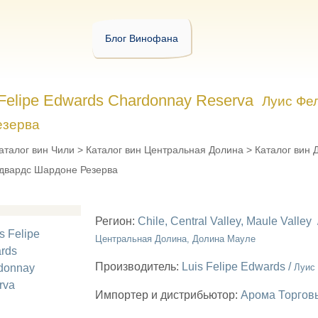
Блог Винофана
 Felipe Edwards Chardonnay Reserva
Луис Фе
езерва
аталог вин Чили
>
Каталог вин Центральная Долина
>
Каталог вин 
двардс Шардоне Резерва
Регион:
Chile, Central Valley, Maule Valley
Центральная Долина, Долина Мауле
Производитель:
Luis Felipe Edwards /
Луис
Импортер и дистрибьютор:
Арома Торгов