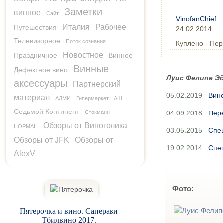
Заметки
винное
Сайт
VinofanChief
Италия
Рабочее
Путешествия
24.02.2014
Телевизорное
Поток сознания
Куплено - Пер
Новостное
Праздничное
Винное
Винные
Дефектное вино
Луис Фелипе Э
аксессуары
Партнерский
05.02.2019
Вино
материал
АЛМИ
Гипермаркет НАШ
Седьмой Континент
04.09.2018
Пере
Стокманн
Обзоры от Виноголика
НОРМАН
03.05.2015
Спец
Обзоры от JFK
Обзоры от
19.02.2014
Спец
AlexV
Фото:
Пятерочка и вино. Саперави
Тбилвино 2017.