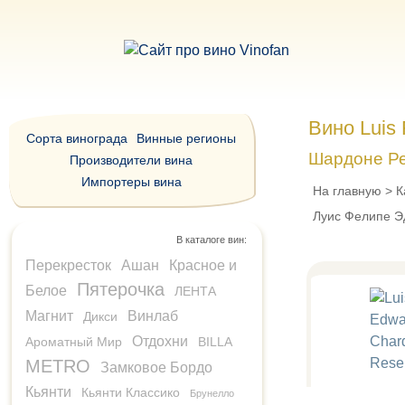
Вино Luis
Сорта винограда
Винные регионы
Шардоне Р
Производители вина
Импортеры вина
На главную
>
К
Луис Фелипе Э
В каталоге вин:
Перекресток
Ашан
Красное и
Пятерочка
Белое
ЛЕНТА
Магнит
Винлаб
Дикси
Отдохни
Ароматный Мир
BILLA
METRO
Замковое Бордо
Кьянти
Кьянти Классико
Брунелло