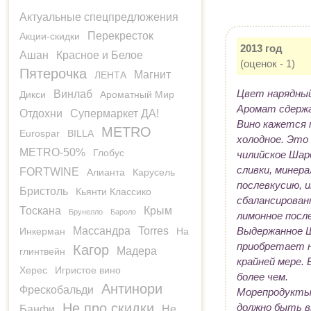
Актуальные спецпредложения
Перекресток
Акции-скидки
2013 год
Ашан
Красное и Белое
(оценок - 1)
Пятерочка
Магнит
ЛЕНТА
Цвет нарядный 
Винлаб
Дикси
Ароматный Мир
Аромат сдержа
Отдохни
Супермаркет ДА!
Вино кажется 
METRO
Eurospar
BILLA
холодное. Это
METRO-50%
Глобус
чилийское Шар
сливки, минер
FORTWINE
Алианта
Карусель
послевкусию, и
Бристоль
Кьянти Классико
сбалансированн
Тоскана
Крым
Брунелло
Бароло
лимонное посл
Выдержанное Ш
Массандра
Torres
Инкерман
На
приобретает н
Кагор
Мадера
глинтвейн
крайней мере.
Херес
Игристое вино
более чем.
Антинори
Фрескобальди
Морепродукты 
Не про скидки
должно быть в
Банфи
Не