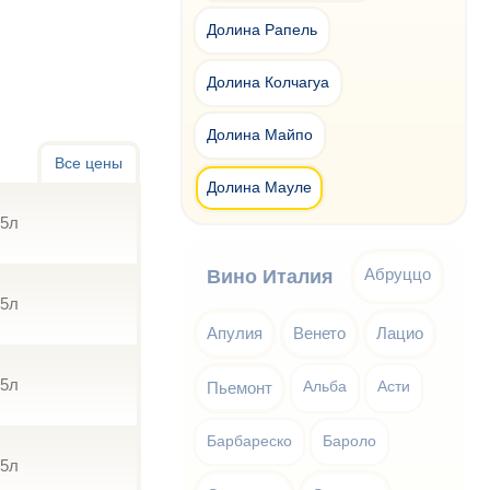
Долина Рапель
Долина Колчагуа
Долина Майпо
Все цены
Долина Мауле
75л
Абруццо
Вино Италия
75л
Апулия
Венето
Лацио
75л
Пьемонт
Альба
Асти
Барбареско
Бароло
75л