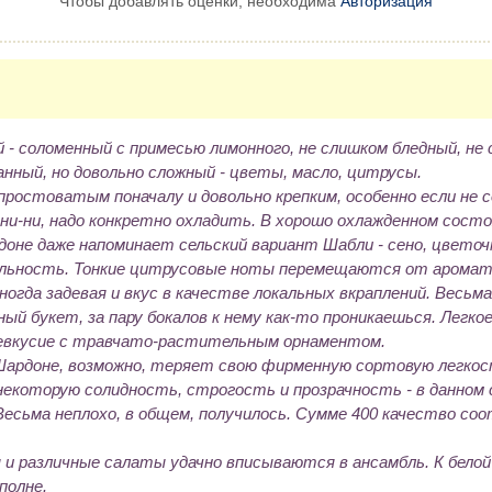
Чтобы добавлять оценки, необходима
Авторизация
- соломенный с примесью лимонного, не слишком бледный, не 
нный, но довольно сложный - цветы, масло, цитрусы.
простоватым поначалу и довольно крепким, особенно если не 
 ни-ни, надо конкретно охладить. В хорошо охлажденном сост
доне даже напоминает сельский вариант Шабли - сено, цветочк
альность. Тонкие цитрусовые ноты перемещаются от аромат
ногда задевая и вкус в качестве локальных вкраплений. Весьма
ый букет, за пару бокалов к нему как-то проникаешься. Легкое
евкусие с травчато-растительным орнаментом.
ардоне, возможно, теряет свою фирменную сортовую легкос
екоторую солидность, строгость и прозрачность - в данном с
 Весьма неплохо, в общем, получилось. Сумме 400 качество с
и различные салаты удачно вписываются в ансамбль. К бело
полне.