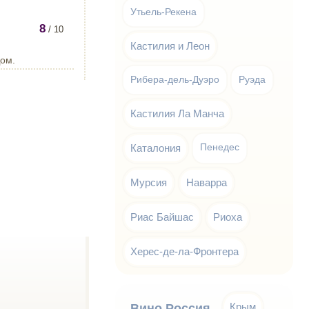
Утьель-Рекена
8
/ 10
Кастилия и Леон
Дом.
Рибера-дель-Дуэро
Руэда
Кастилия Ла Манча
Каталония
Пенедес
Мурсия
Наварра
Риас Байшас
Риоха
Херес-де-ла-Фронтера
Крым
Вино Россия