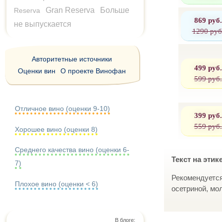
Gran Reserva
Больше
Reserva
869 руб.
не выпускается
1290 руб
Авторитетные источники
499 руб.
Оценки вин
О проекте Винофан
599 руб.
Отличное вино (оценки 9-10)
399 руб.
559 руб.
Хорошее вино (оценки 8)
Среднего качества вино (оценки 6-
Текст на этик
7)
Рекомендуется
Плохое вино (оценки < 6)
осетриной, мо
В блоге: