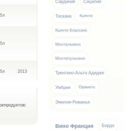
Сардиния
Сицилия
75л
Тоскана
Кьянти
Кьянти Классико
75л
Монтальчино
Монтепульчано
75л
2013
Трентино-Альто Адидже
Умбрия
Орвието
Эмилия-Романья
репродуктов:
Бордо
Вино Франция