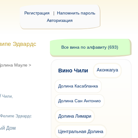
Регистрация
|
Напомнить пароль
Авторизация
липе Эдвардс
Все вина по алфавиту (693)
Долина Мауле
>
Аконкагуа
Вино Чили
Долина Касабланка
 /
Чили,
Долина Сан Антонио
Долина Лимари
 Фелипе Эдвардс
ый Дом
Центральная Долина