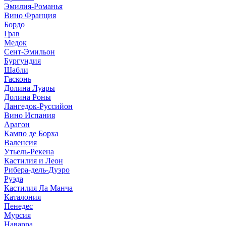
Эмилия-Романья
Вино Франция
Бордо
Грав
Медок
Сент-Эмильон
Бургундия
Шабли
Гасконь
Долина Луары
Долина Роны
Лангедок-Руссийон
Вино Испания
Арагон
Кампо де Борха
Валенсия
Утьель-Рекена
Кастилия и Леон
Рибера-дель-Дуэро
Руэда
Кастилия Ла Манча
Каталония
Пенедес
Мурсия
Наварра