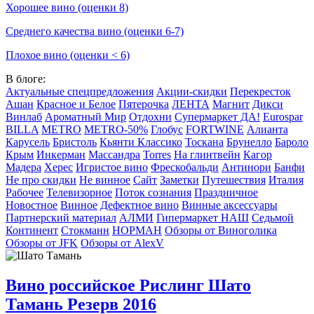
Хорошее вино (оценки 8)
Среднего качества вино (оценки 6-7)
Плохое вино (оценки < 6)
В блоге:
Актуальные спецпредложения
Акции-скидки
Перекресток
Ашан
Красное и Белое
Пятерочка
ЛЕНТА
Магнит
Дикси
Винлаб
Ароматный Мир
Отдохни
Супермаркет ДА!
Eurospar
BILLA
METRO
METRO-50%
Глобус
FORTWINE
Алианта
Карусель
Бристоль
Кьянти Классико
Тоскана
Брунелло
Бароло
Крым
Инкерман
Массандра
Torres
На глинтвейн
Кагор
Мадера
Херес
Игристое вино
Фрескобальди
Антинори
Банфи
Не про скидки
Не винное
Сайт
Заметки
Путешествия
Италия
Рабочее
Телевизорное
Поток сознания
Праздничное
Новостное
Винное
Дефектное вино
Винные аксессуары
Партнерский материал
АЛМИ
Гипермаркет НАШ
Седьмой
Континент
Стокманн
НОРМАН
Обзоры от Виноголика
Обзоры от JFK
Обзоры от AlexV
Вино российское Рислинг Шато
Тамань Резерв 2016