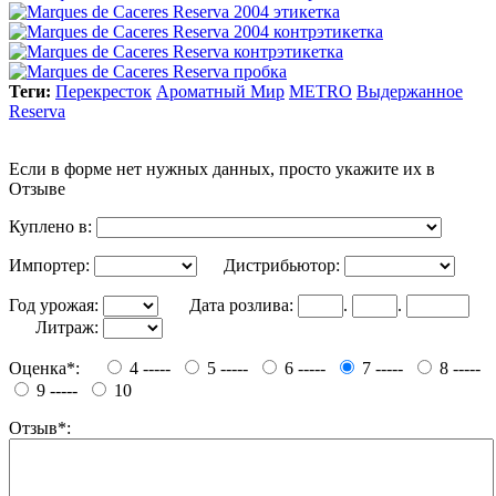
Теги:
Перекресток
Ароматный Мир
METRO
Выдержанное
Reserva
Если в форме нет нужных данных, просто укажите их в
Отзыве
Куплено в:
Импортер:
Дистрибьютор:
Год урожая:
Дата розлива:
.
.
Литраж:
Оценка*:
4 -----
5 -----
6 -----
7 -----
8 -----
9 -----
10
Отзыв*: