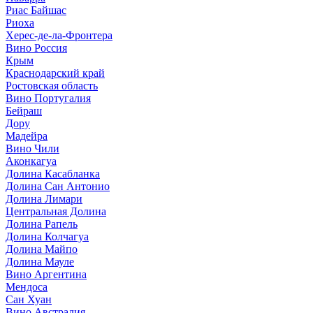
Риас Байшас
Риоха
Херес-де-ла-Фронтера
Вино Россия
Крым
Краснодарский край
Ростовская область
Вино Португалия
Бейраш
Дору
Мадейра
Вино Чили
Аконкагуа
Долина Касабланка
Долина Сан Антонио
Долина Лимари
Центральная Долина
Долина Рапель
Долина Колчагуа
Долина Майпо
Долина Мауле
Вино Аргентина
Мендоса
Сан Хуан
Вино Австралия