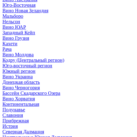
Юго-Восточная
Вино Новая Зеландия
Мальборо
Нельсон
Вино ЮАР
Западный Кейп
Вино Грузия
Кахети
Рача
Вино Молдова
Кодру (Центральный регион)
Юго-восточный регион
Южный регион
Вино Украина
Донецкая область
Вино Черногория
Бассейн Скадарского Озера
Вино Хорватия
Континентальная
Подунавье
Славония
Прибрежная
Истрия
Северная Далмация