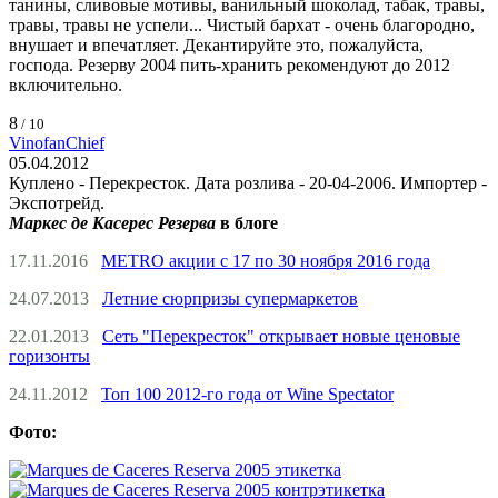
танины, сливовые мотивы, ванильный шоколад, табак, травы,
травы, травы не успели... Чистый бархат - очень благородно,
внушает и впечатляет. Декантируйте это, пожалуйста,
господа. Резерву 2004 пить-хранить рекомендуют до 2012
включительно.
8
/ 10
VinofanChief
05.04.2012
Куплено - Перекресток. Дата розлива - 20-04-2006. Импортер -
Экспотрейд.
Маркес де Касерес Резерва
в блоге
17.11.2016
METRO акции с 17 по 30 ноября 2016 года
24.07.2013
Летние сюрпризы супермаркетов
22.01.2013
Сеть "Перекресток" открывает новые ценовые
горизонты
24.11.2012
Топ 100 2012-го года от Wine Spectator
Фото: