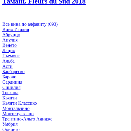
Тамань Fleurs du Sud 2018
Все вина по алфавиту (693)
Вино Италия
Абруццо
Апулия
Венето
Лацио
Пьемонт
Альба
Асти
Барбареско
Бароло
Сардиния
Сицилия
Тоскана
Кьянти
Кьянти Классико
Монтальчино
Монтепульчано
Трентино-Альто Адидже
Умбрия
Орвието