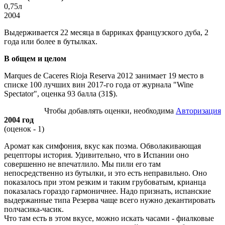
0,75л
2004
Выдерживается 22 месяца в барриках французского дуба, 2
года или более в бутылках.
В общем и целом
Marques de Caceres Rioja Reserva 2012 занимает 19 место в
списке 100 лучших вин 2017-го года от журнала "Wine
Spectator", оценка 93 балла (31$).
Чтобы добавлять оценки, необходима
Авторизация
2004 год
(оценок - 1)
Аромат как симфония, вкус как поэма. Обволакивающая
рецепторы история. Удивительно, что в Испании оно
совершенно не впечатлило. Мы пили его там
непосредственно из бутылки, и это есть неправильно. Оно
показалось при этом резким и таким грубоватым, крианца
показалась гораздо гармоничнее. Надо признать, испанские
выдержанные типа Резерва чаще всего нужно декантировать
полчасика-часик.
Что там есть в этом вкусе, можно искать часами - фиалковые