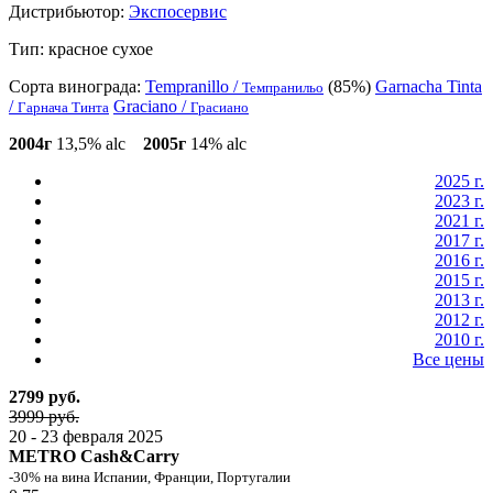
Дистрибьютор:
Экспосервис
Тип:
красное сухое
Сорта винограда:
Tempranillo /
(85%)
Garnacha Tinta
Темпранильо
/
Graciano /
Гарнача Тинта
Грасиано
2004г
13,5% alc
2005г
14% alc
2025 г.
2023 г.
2021 г.
2017 г.
2016 г.
2015 г.
2013 г.
2012 г.
2010 г.
Все цены
2799 руб.
3999 руб.
20 - 23 февраля 2025
METRO Cash&Carry
-30% на вина Испании, Франции, Португалии