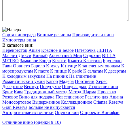
Сорта винограда
Винные регионы
Производители вина
Импортеры вина
В каталоге вин:
Перекресток
Ашан
Красное и Белое
Пятерочка
ЛЕНТА
Магнит
Дикси
Винлаб
Ароматный Мир
Отдохни
BILLA
METRO
Замковое Бордо
Кьянти
Кьянти Классико
Брунелло
Гави
Орвието
Бароло
К мясу
К птице
К запеченым овощам
К
морепродуктам
К пасте
К пицце
К рыбе
К салатам
К десертам
К холодным закускам
На пикник
На глинтвейн
Романтический ужин
Кагор
Мадера
Портвейн
Херес
Десертное
Вермут
Полусухое
Полусладкое
Игристое вино
Брют
Кава
Традиционный метод
Метод Шарма
Просекко
Розовое
Вино для подарка
Повседневное
Разлито для Ашана
Моносортовое
Выдержанное
Коллекционное
Crianza
Reserva
Gran Reserva
Больше не выпускается
Авторитетные источники
Оценки вин
О проекте Винофан
Отличное вино (оценки 9-10)