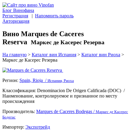
Блог Винофана
Регистрация
|
Напомнить пароль
Авторизация
Вино Marques de Caceres
Reserva
Маркес де Касерес Резерва
На главную
>
Каталог вин Испания
>
Каталог вин Риоха
>
Маркес де Касерес Резерва
Регион:
Spain, Rioja /
Испания, Риоха
Классификация:
Denominacion De Origen Сalificada (DOC)
/
Наименование, контролируемое и признанное по месту
происхождения
Производитель:
Marques de Caceres Bodegas /
Маркес де Касерес
Бодегас
Импортер:
Экспотрейд