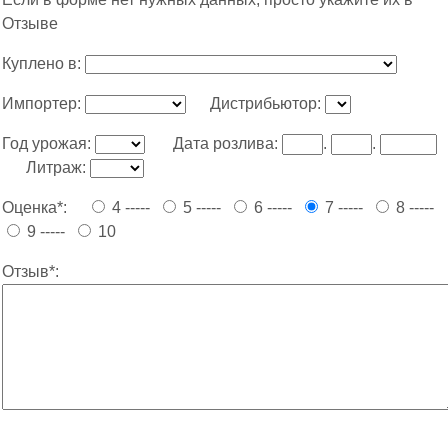
Отзыве
Куплено в:
Импортер:
Дистрибьютор:
Год урожая:
Дата розлива:
.
.
Литраж:
Оценка*:
4 -----
5 -----
6 -----
7 -----
8 -----
9 -----
10
Отзыв*: