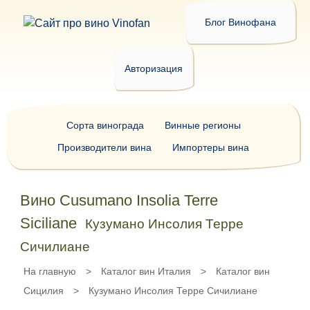
Блог Винофана
Авторизация
Сорта винограда
Винные регионы
Производители вина
Импортеры вина
Вино Cusumano Insolia Terre
Siciliane
Кузумано Инсолия Терре
Сичилиане
На главную
>
Каталог вин Италия
>
Каталог вин
Сицилия
>
Кузумано Инсолия Терре Сичилиане