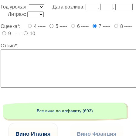
Год урожая:
Дата розлива:
.
.
Литраж:
Оценка*:
4 -----
5 -----
6 -----
7 -----
8 -----
9 -----
10
Отзыв*:
Все вина по алфавиту (693)
Вино Италия
Вино Франция