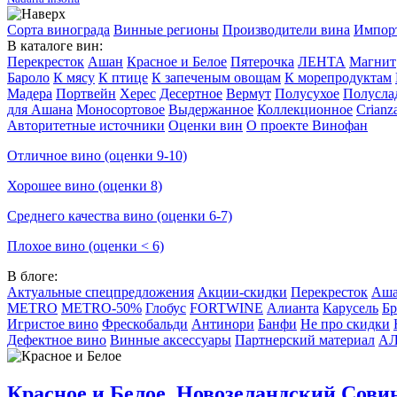
Сорта винограда
Винные регионы
Производители вина
Импор
В каталоге вин:
Перекресток
Ашан
Красное и Белое
Пятерочка
ЛЕНТА
Магнит
Бароло
К мясу
К птице
К запеченым овощам
К морепродуктам
Мадера
Портвейн
Херес
Десертное
Вермут
Полусухое
Полусла
для Ашана
Моносортовое
Выдержанное
Коллекционное
Crianz
Авторитетные источники
Оценки вин
О проекте Винофан
Отличное вино (оценки 9-10)
Хорошее вино (оценки 8)
Среднего качества вино (оценки 6-7)
Плохое вино (оценки < 6)
В блоге:
Актуальные спецпредложения
Акции-скидки
Перекресток
Аш
METRO
METRO-50%
Глобус
FORTWINE
Алианта
Карусель
Бр
Игристое вино
Фрескобальди
Антинори
Банфи
Не про скидки
Дефектное вино
Винные аксессуары
Партнерский материал
А
Красное и Белое. Новозеландский Совин