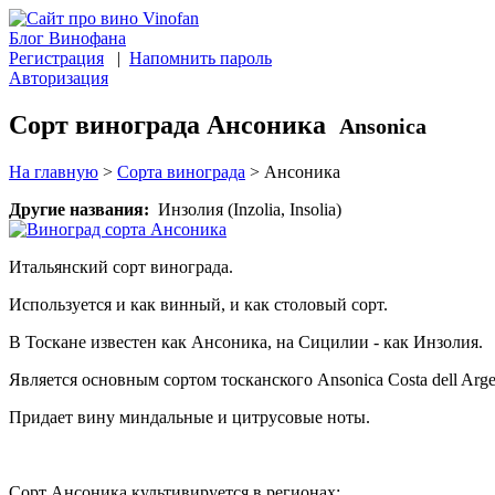
Блог Винофана
Регистрация
|
Напомнить пароль
Авторизация
Сорт винограда Ансоника
Ansonica
На главную
>
Сорта винограда
>
Ансоника
Другие названия:
Инзолия (Inzolia, Insolia)
Итальянский сорт винограда.
Используется и как винный, и как столовый сорт.
В Тоскане известен как Ансоника, на Сицилии - как Инзолия.
Является основным сортом тосканского Ansonica Costa dell Arg
Придает вину миндальные и цитрусовые ноты.
Сорт Ансоника культивируется в регионах: