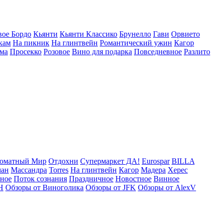
вое Бордо
Кьянти
Кьянти Классико
Брунелло
Гави
Орвието
кам
На пикник
На глинтвейн
Романтический ужин
Кагор
ма
Просекко
Розовое
Вино для подарка
Повседневное
Разлито
оматный Мир
Отдохни
Супермаркет ДА!
Eurospar
BILLA
ман
Массандра
Torres
На глинтвейн
Кагор
Мадера
Херес
рное
Поток сознания
Праздничное
Новостное
Винное
Н
Обзоры от Виноголика
Обзоры от JFK
Обзоры от AlexV