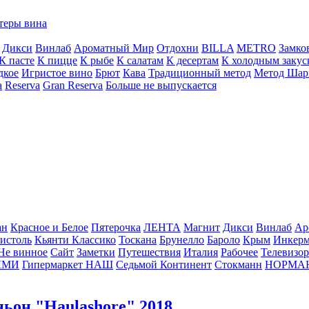
теры вина
Дикси
Винлаб
Ароматный Мир
Отдохни
BILLA
METRO
Замко
К пасте
К пицце
К рыбе
К салатам
К десертам
К холодным закус
дкое
Игристое вино
Брют
Кава
Традиционный метод
Метод Шар
a
Reserva
Gran Reserva
Больше не выпускается
ан
Красное и Белое
Пятерочка
ЛЕНТА
Магнит
Дикси
Винлаб
Ар
истоль
Кьянти Классико
Тоскана
Брунелло
Бароло
Крым
Инкер
Не винное
Сайт
Заметки
Путешествия
Италия
Рабочее
Телевизо
ЛМИ
Гипермаркет НАШ
Седьмой Континент
Стокманн
НОРМА
ьон "Haulashore" 2018.