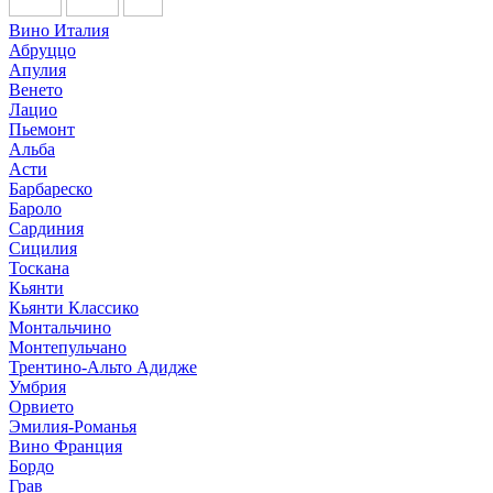
Вино Италия
Абруццо
Апулия
Венето
Лацио
Пьемонт
Альба
Асти
Барбареско
Бароло
Сардиния
Сицилия
Тоскана
Кьянти
Кьянти Классико
Монтальчино
Монтепульчано
Трентино-Альто Адидже
Умбрия
Орвието
Эмилия-Романья
Вино Франция
Бордо
Грав