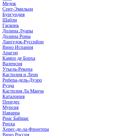
Медок
Сент-Эмильон
Бургундия
Шабли
Гасконь
Долина Луары
Долина Роны
Лангедок-Руссийон
Вино Испания
Арагон
Кампо де Борха
Валенсия
Утьель-Рекена
Кастилия и Леон
Рибера-дель-Дуэро
Руэда
Кастилия Ла Манча
Каталония
Пенедес
Мурсия
Наварра
Риас Байшас
Риоха
Херес-де-ла-Фронтера
Вино Россия