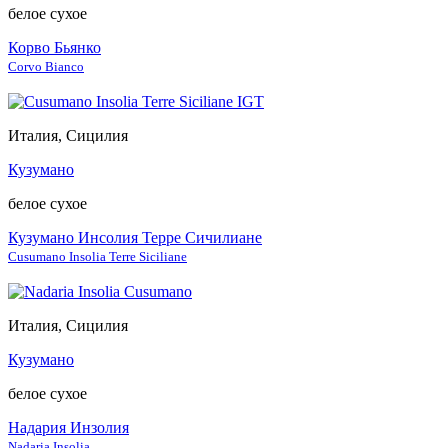
белое сухое
Корво Бьянко
Corvo Bianco
Италия, Сицилия
Кузумано
белое сухое
Кузумано Инсолия Терре Сичилиане
Cusumano Insolia Terre Siciliane
Италия, Сицилия
Кузумано
белое сухое
Надария Инзолия
Nadaria Insolia