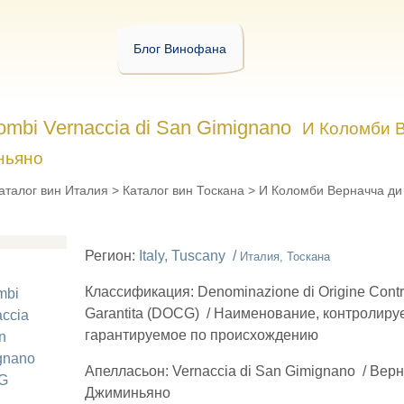
Блог Винофана
lombi Vernaccia di San Gimignano
И Коломби 
ньяно
аталог вин Италия
>
Каталог вин Тоскана
>
И Коломби Верначча ди
Регион:
Italy, Tuscany /
Италия, Тоскана
Классификация:
Denominazione di Origine Contro
Garantita (DOCG)
/
Наименование, контролиру
гарантируемое по происхождению
Апелласьон:
Vernaccia di San Gimignano
/
Верн
Джиминьяно