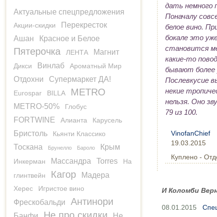
дать немного 
Актуальные спецпредложения
Поначалу совс
Перекресток
Акции-скидки
белое вино. Пр
бокале это уж
Ашан
Красное и Белое
становится ме
Пятерочка
Магнит
ЛЕНТА
какие-то пово
Винлаб
Дикси
Ароматный Мир
бывают более 
Отдохни
Супермаркет ДА!
Послевкусие в
некие тропиче
METRO
Eurospar
BILLA
нельзя. Оно зв
METRO-50%
Глобус
79 из 100.
FORTWINE
Алианта
Карусель
Бристоль
VinofanChief
Кьянти Классико
19.03.2015
Тоскана
Крым
Брунелло
Бароло
Куплено - Отд
Массандра
Torres
Инкерман
На
Кагор
Мадера
глинтвейн
Херес
Игристое вино
И Коломби Верн
Антинори
Фрескобальди
08.01.2015
Спец
Не про скидки
Банфи
Не