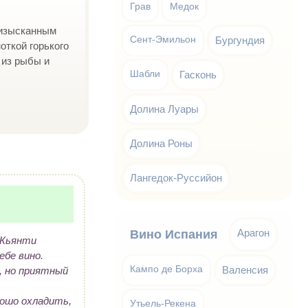
Грав
Медок
 изысканным
Сент-Эмильон
Бургундия
откой горького
 из рыбы и
Шабли
Гасконь
Долина Луары
Долина Роны
Лангедок-Руссийон
Арагон
Вино Испания
 Кьянти
ебе вино.
Кампо де Борха
Валенсия
, но приятный
рошо охладить,
Утьель-Рекена