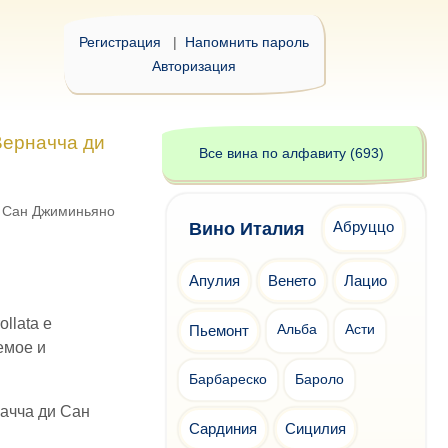
Регистрация
|
Напомнить пароль
Авторизация
Верначча ди
Все вина по алфавиту (693)
 Сан Джиминьяно
Абруццо
Вино Италия
Апулия
Венето
Лацио
llata e
Пьемонт
Альба
Асти
емое и
Барбареско
Бароло
ачча ди Сан
Сардиния
Сицилия