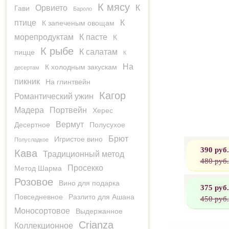
К мясу
Орвието
К
Гави
Бароло
птице
К
К запеченым овощам
морепродуктам
К пасте
К
К рыбе
К салатам
пицце
К
На
К холодным закускам
десертам
пикник
На глинтвейн
Кагор
Романтический ужин
Мадера
Портвейн
Херес
Вермут
Десертное
Полусухое
Брют
Игристое вино
Полусладкое
390 руб.
Кава
Традиционный метод
480 руб.
Просекко
Метод Шарма
Розовое
Вино для подарка
375 руб.
Повседневное
Разлито для Ашана
450 руб.
Моносортовое
Выдержанное
Crianza
Коллекционное