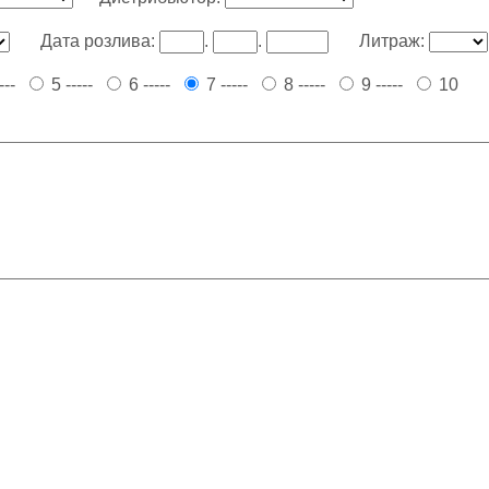
Дата розлива:
.
.
Литраж:
----
5 -----
6 -----
7 -----
8 -----
9 -----
10