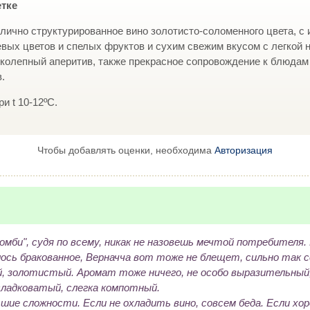
етке
тлично структурированное вино золотисто-соломенного цвета, с
вых цветов и спелых фруктов и сухим свежим вкусом с легкой н
колепный аперитив, также прекрасное сопровождение к блюдам
.
и t 10-12ºC.
Чтобы добавлять оценки, необходима
Авторизация
омби", судя по всему, никак не назовешь мечтой потребителя.
ось бракованное, Верначча вот тоже не блещет, сильно так с
, золотистый. Аромат тоже ничего, не особо выразительный
сладковатый, слегка компотный.
шие сложности. Если не охладить вино, совсем беда. Если хо