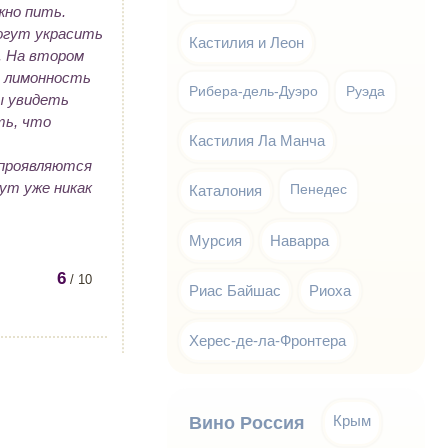
жно пить.
могут украсить
Кастилия и Леон
м. На втором
, лимонность
Рибера-дель-Дуэро
Руэда
ы увидеть
ть, что
Кастилия Ла Манча
 проявляются
ут уже никак
Каталония
Пенедес
Мурсия
Наварра
6
/ 10
Риас Байшас
Риоха
Херес-де-ла-Фронтера
Крым
Вино Россия