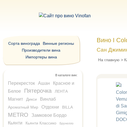
Вино I Co
Сорта винограда
Винные регионы
Сан Джими
Производители вина
Импортеры вина
На главную
>
К
В каталоге вин:
Перекресток
Ашан
Красное и
Пятерочка
Белое
ЛЕНТА
Магнит
Винлаб
Дикси
Отдохни
Ароматный Мир
BILLA
METRO
Замковое Бордо
Кьянти
Кьянти Классико
Брунелло