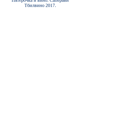
Пятерочка и вино. Саперави
Тбилвино 2017.