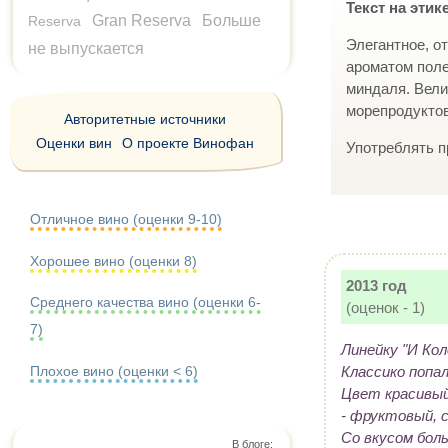
Текст на этик
Gran Reserva
Больше
Reserva
Элегантное, о
не выпускается
ароматом поле
миндаля. Вели
морепродуктов
Авторитетные источники
Оценки вин
О проекте Винофан
Употреблять пр
Отличное вино (оценки 9-10)
Хорошее вино (оценки 8)
2013 год
Среднего качества вино (оценки 6-
(оценок - 1)
7)
Линейку "И Кол
Плохое вино (оценки < 6)
Классико попал
Цвет красивый
- фруктовый, 
Со вкусом боль
В блоге: