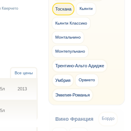
и Кверчето
Тоскана
Кьянти
Кьянти Классико
Монтальчино
Монтепульчано
Трентино-Альто Адидже
Все цены
Умбрия
Орвието
75л
2013
Эмилия-Романья
75л
Бордо
Вино Франция