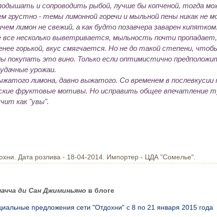
подышать и сопроводить рыбой, лучше бы копченой, тогда мо
ем грустно - темы лимонной горечи и мыльной пены никак не 
ичем лимон не свежий, а как будто позавчера заварен кипятко
е все несколько выветривается, мыльность почти пропадает
нее горькой, вкус смягчается. Но не до такой степени, чтоб
ды покупать это вино. Только если оптимистично предположи
удачные урожаи.
ыжатого лимона, давно выжатого. Со временем в послевкусии
ские фруктовые мотивы. Но исправить общее впечатление т
учит как "увы".
охни. Дата розлива - 18-04-2014. Импортер - ЦДА "Сомелье".
ачча ди Сан Джиминьяно
в блоге
иальные предложения сети "Отдохни" с 8 по 21 января 2015 года