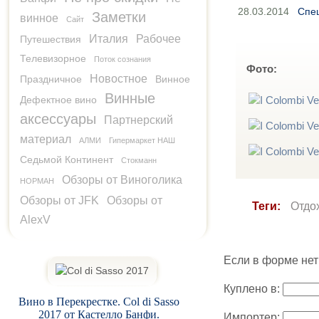
28.03.2014
Спец
Заметки
винное
Сайт
Италия
Рабочее
Путешествия
Телевизорное
Поток сознания
Фото:
Новостное
Праздничное
Винное
Винные
Дефектное вино
аксессуары
Партнерский
материал
АЛМИ
Гипермаркет НАШ
Седьмой Континент
Стокманн
Обзоры от Виноголика
НОРМАН
Обзоры от JFK
Обзоры от
Теги:
Отдо
AlexV
Если в форме нет
Куплено в:
Вино в Перекрестке. Col di Sasso
2017 от Кастелло Банфи.
Импортер: