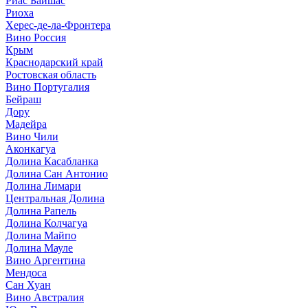
Риас Байшас
Риоха
Херес-де-ла-Фронтера
Вино Россия
Крым
Краснодарский край
Ростовская область
Вино Португалия
Бейраш
Дору
Мадейра
Вино Чили
Аконкагуа
Долина Касабланка
Долина Сан Антонио
Долина Лимари
Центральная Долина
Долина Рапель
Долина Колчагуа
Долина Майпо
Долина Мауле
Вино Аргентина
Мендоса
Сан Хуан
Вино Австралия