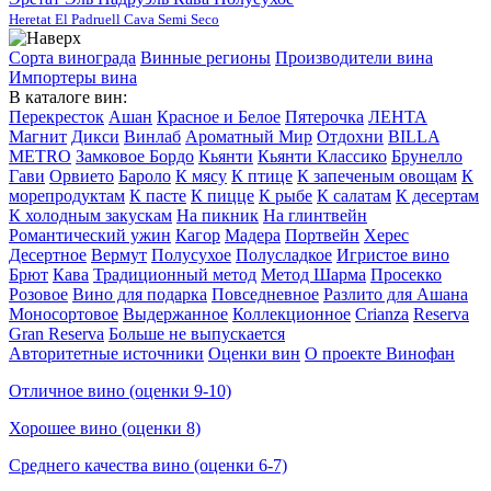
Heretat El Padruell Cava Semi Seco
Сорта винограда
Винные регионы
Производители вина
Импортеры вина
В каталоге вин:
Перекресток
Ашан
Красное и Белое
Пятерочка
ЛЕНТА
Магнит
Дикси
Винлаб
Ароматный Мир
Отдохни
BILLA
METRO
Замковое Бордо
Кьянти
Кьянти Классико
Брунелло
Гави
Орвието
Бароло
К мясу
К птице
К запеченым овощам
К
морепродуктам
К пасте
К пицце
К рыбе
К салатам
К десертам
К холодным закускам
На пикник
На глинтвейн
Романтический ужин
Кагор
Мадера
Портвейн
Херес
Десертное
Вермут
Полусухое
Полусладкое
Игристое вино
Брют
Кава
Традиционный метод
Метод Шарма
Просекко
Розовое
Вино для подарка
Повседневное
Разлито для Ашана
Моносортовое
Выдержанное
Коллекционное
Crianza
Reserva
Gran Reserva
Больше не выпускается
Авторитетные источники
Оценки вин
О проекте Винофан
Отличное вино (оценки 9-10)
Хорошее вино (оценки 8)
Среднего качества вино (оценки 6-7)