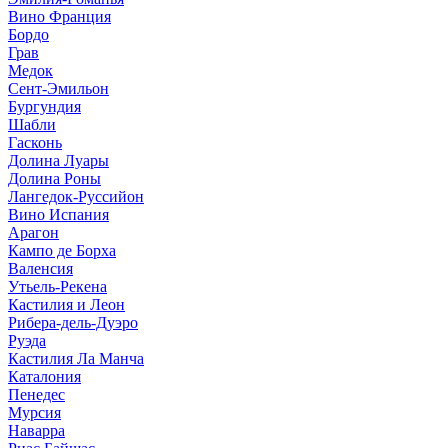
Вино Франция
Бордо
Грав
Медок
Сент-Эмильон
Бургундия
Шабли
Гасконь
Долина Луары
Долина Роны
Лангедок-Руссийон
Вино Испания
Арагон
Кампо де Борха
Валенсия
Утьель-Рекена
Кастилия и Леон
Рибера-дель-Дуэро
Руэда
Кастилия Ла Манча
Каталония
Пенедес
Мурсия
Наварра