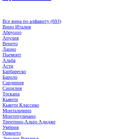
Все вина по алфавиту (693)
Вино Италия
Абруццо
Апулия
Венето
Лацио
Пьемонт
Альба
Асти
Барбареско
Бароло
Сардиния
Сицилия
Тоскана
Кьянти
Кьянти Классико
Монтальчино
Монтепульчано
Трентино-Альто Адидже
Умбрия
Орвието
Эмилия-Романья