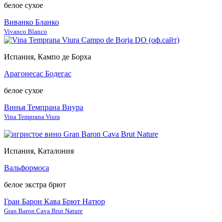
белое сухое
Виванко Бланко
Vivanco Blanco
Испания, Кампо де Борха
Арагонесас Бодегас
белое сухое
Винья Темпрана Виура
Vina Temprana Viura
Испания, Каталония
Вальформоса
белое экстра брют
Гран Барон Кава Брют Натюр
Gran Baron Cava Brut Nature