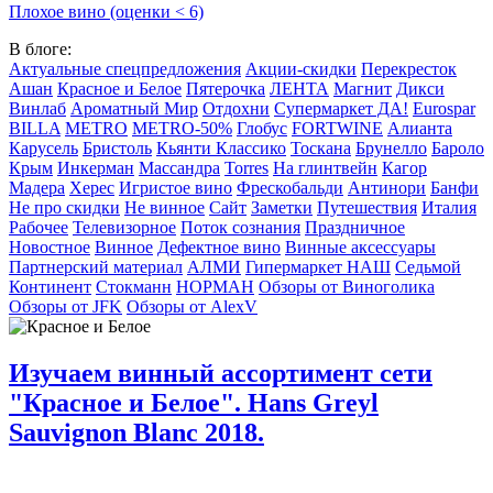
Плохое вино (оценки < 6)
В блоге:
Актуальные спецпредложения
Акции-скидки
Перекресток
Ашан
Красное и Белое
Пятерочка
ЛЕНТА
Магнит
Дикси
Винлаб
Ароматный Мир
Отдохни
Супермаркет ДА!
Eurospar
BILLA
METRO
METRO-50%
Глобус
FORTWINE
Алианта
Карусель
Бристоль
Кьянти Классико
Тоскана
Брунелло
Бароло
Крым
Инкерман
Массандра
Torres
На глинтвейн
Кагор
Мадера
Херес
Игристое вино
Фрескобальди
Антинори
Банфи
Не про скидки
Не винное
Сайт
Заметки
Путешествия
Италия
Рабочее
Телевизорное
Поток сознания
Праздничное
Новостное
Винное
Дефектное вино
Винные аксессуары
Партнерский материал
АЛМИ
Гипермаркет НАШ
Седьмой
Континент
Стокманн
НОРМАН
Обзоры от Виноголика
Обзоры от JFK
Обзоры от AlexV
Изучаем винный ассортимент сети
"Красное и Белое". Hans Greyl
Sauvignon Blanc 2018.