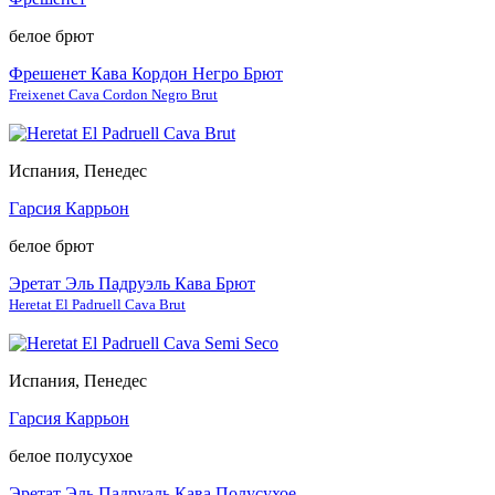
белое брют
Фрешенет Кава Кордон Негро Брют
Freixenet Cava Cordon Negro Brut
Испания, Пенедес
Гарсия Каррьон
белое брют
Эретат Эль Падруэль Кава Брют
Heretat El Padruell Cava Brut
Испания, Пенедес
Гарсия Каррьон
белое полусухое
Эретат Эль Падруэль Кава Полусухое