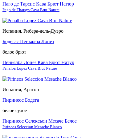
Паго де Тарсис Кава Брют Натюр
Pago de Tharsys Cava Brut Nature
Испания, Рибера-дель-Дуэро
Бодегас Пеньялба Лопез
белое брют
Пеньялба Лопез Кава Брют Натур
Penalba Lopez Cava Brut Nature
Испания, Арагон
Пиринеос Бодега
белое сухое
Пиринеос Селексьон Месаче Белое
Pirineos Seleccion Mesache Blanco