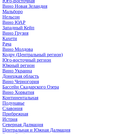
Юго-Восточная
Вино Новая Зеландия
Мальборо
Нельсон
Вино ЮАР
Западный Кейп
Вино Грузия
Кахети
Рача
Вино Молдова
Кодру (Центральный регион)
Юго-восточный регион
Южный регион
Вино Украина
Донецкая область
Вино Черногория
Бассейн Скадарского Озера
Вино Хорватия
Континентальная
Подунавье
Славония
Прибрежная
Истрия
Северная Далмация
Центральная и Южная Далмация