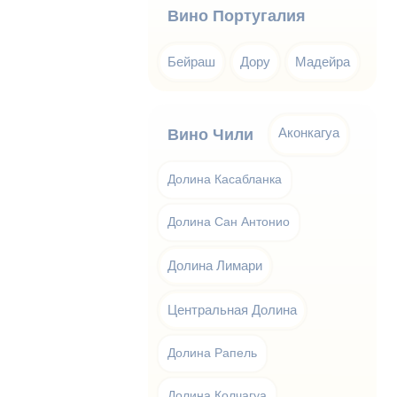
Вино Португалия
Бейраш
Дору
Мадейра
Аконкагуа
Вино Чили
Долина Касабланка
Долина Сан Антонио
Долина Лимари
Центральная Долина
Долина Рапель
Долина Колчагуа