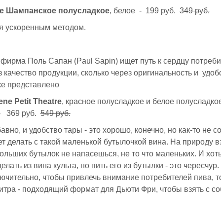
е Шампанское полусладкое
, белое - 199 руб.
349 руб.
я ускоренным методом.
фирма Поль Сапан (Paul Sapin) ищет путь к сердцу потреби
з качество продукции, сколько через оригинальность и удоб
ке представлено
ne Petit Theatre
, красное полусладкое и белое полусладкое
- 369 руб.
549 руб.
авно, и удобство тары - это хорошо, конечно, но как-то не с
ет делать с такой маленькой бутылочкой вина. На природу вз
ольших бутылок не напасешься, не то что маленьких. И хот
елать из вина культа, но пить его из бутылки - это чересчур
ючительно, чтобы привлечь внимание потребителей пива, т
литра - подходящий формат для Дьюти Фри, чтобы взять с со