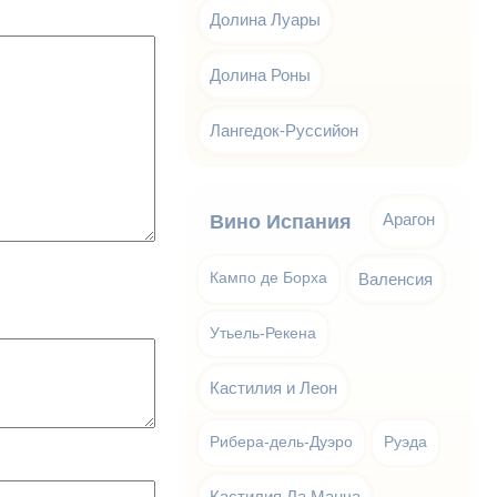
Долина Луары
Долина Роны
Лангедок-Руссийон
Арагон
Вино Испания
Кампо де Борха
Валенсия
Утьель-Рекена
Кастилия и Леон
Рибера-дель-Дуэро
Руэда
Кастилия Ла Манча