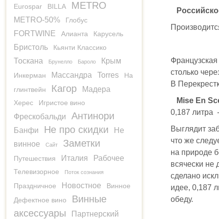
METRO
Eurospar
BILLA
Российско
METRO-50%
Глобус
Производитс
FORTWINE
Алианта
Карусель
Бристоль
Кьянти Классико
Французская 
Тоскана
Крым
Брунелло
Бароло
столько чере
Массандра
Torres
Инкерман
На
В Перекрест
Кагор
Мадера
глинтвейн
Mise En Sce
Херес
Игристое вино
0,187 литра 
Антинори
Фрескобальди
Не про скидки
Выглядит заб
Банфи
Не
что же следу
Заметки
винное
Сайт
на природе б
Италия
Рабочее
Путешествия
всячески не д
Телевизорное
Поток сознания
сделано искл
Новостное
Праздничное
Винное
идее, 0,187 
Винные
обеду.
Дефектное вино
аксессуары
Партнерский