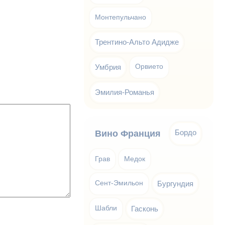
Монтепульчано
Трентино-Альто Адидже
Умбрия
Орвието
Эмилия-Романья
Бордо
Вино Франция
Грав
Медок
Сент-Эмильон
Бургундия
Шабли
Гасконь