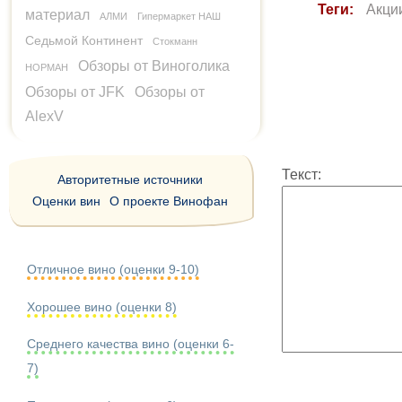
Теги:
Акци
материал
АЛМИ
Гипермаркет НАШ
Седьмой Континент
Стокманн
Обзоры от Виноголика
НОРМАН
Обзоры от JFK
Обзоры от
AlexV
Текст:
Авторитетные источники
Оценки вин
О проекте Винофан
Отличное вино (оценки 9-10)
Хорошее вино (оценки 8)
Среднего качества вино (оценки 6-
7)