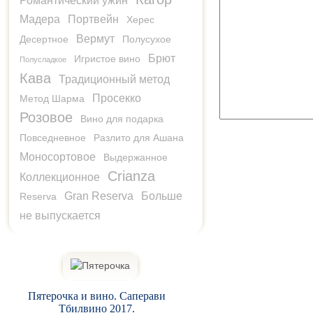
Романтический ужин
Мадера
Портвейн
Херес
Вермут
Десертное
Полусухое
Брют
Игристое вино
Полусладкое
Кава
Традиционный метод
Просекко
Метод Шарма
Розовое
Вино для подарка
Повседневное
Разлито для Ашана
Моносортовое
Выдержанное
Crianza
Коллекционное
Gran Reserva
Больше
Reserva
не выпускается
Пятерочка и вино. Саперави
Тбилвино 2017.