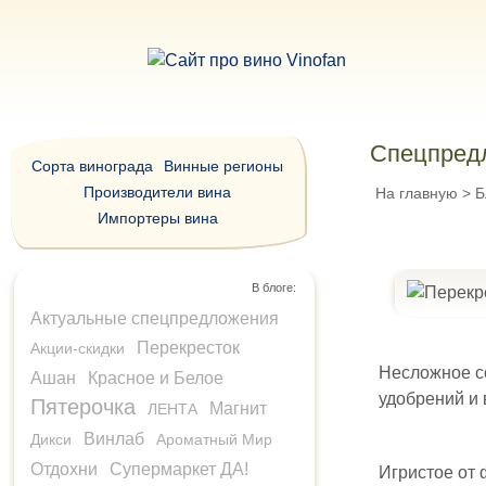
Спецпредл
Сорта винограда
Винные регионы
Производители вина
На главную
>
Б
Импортеры вина
В блоге:
Актуальные спецпредложения
Перекресток
Акции-скидки
Несложное со
Ашан
Красное и Белое
удобрений и 
Пятерочка
Магнит
ЛЕНТА
Винлаб
Дикси
Ароматный Мир
Отдохни
Супермаркет ДА!
Игристое от