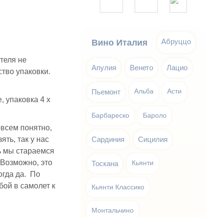
Абруццо
Вино Италия
теля не
Апулия
Венето
Лацио
ство упаковки.
Пьемонт
Альба
Асти
, упаковка 4 х
Барбареско
Бароло
овсем понятно,
ять, так у нас
Сардиния
Сицилия
ь мы стараемся
. Возможно, это
Тоскана
Кьянти
огда да. По
бой в самолет к
Кьянти Классико
Монтальчино