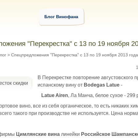
Блог Винофана
ожения "Перекрестка" с 13 по 19 ноября 20
лог
>
Спецпредложения "Перекрестка" с 13 по 19 ноября 2013 года
В Перекрестке повторение августовского 
испанскому вину от
Bodegas Latue
-
Latue Airen
, Ла Манча, белое сухое - 299 
ртовое вино, все из себя органическое, то есть никаких хи
всего такого при производстве не используется. Цена норм
 фирмы
Цимлянские вина
линейки
Российское Шампанск