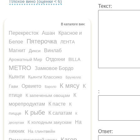
Плохое вино (оценки < 6)
Текст:
В каталоге вин:
Перекресток
Ашан
Красное и
Пятерочка
Белое
ЛЕНТА
Магнит
Винлаб
Дикси
Отдохни
Ароматный Мир
BILLA
METRO
Замковое Бордо
Кьянти
Кьянти Классико
Брунелло
К мясу
Орвието
К
Гави
Бароло
:
птице
К
К запеченым овощам
морепродуктам
К пасте
К
К рыбе
К салатам
пицце
К
На
К холодным закускам
десертам
пикник
На глинтвейн
Ответ:
Кагор