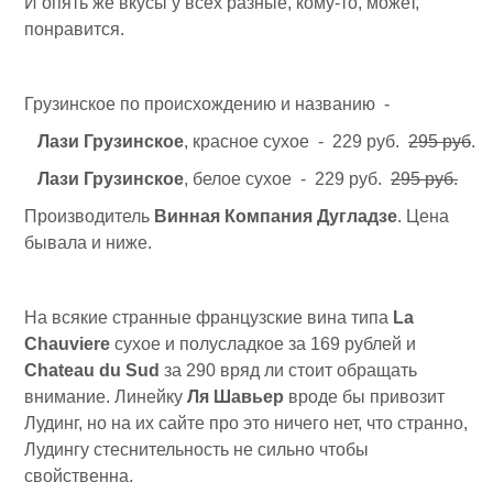
И опять же вкусы у всех разные, кому-то, может,
понравится.
Грузинское по происхождению и названию -
Лази Грузинское
, красное сухое - 229 руб.
295 руб
.
Лази Грузинское
, белое сухое - 229 руб.
295 руб.
Производитель
Винная Компания Дугладзе
. Цена
бывала и ниже.
На всякие странные французские вина типа
La
Chauviere
сухое и полусладкое за 169 рублей и
Chateau du Sud
за 290 вряд ли стоит обращать
внимание. Линейку
Ля Шавьер
вроде бы привозит
Лудинг, но на их сайте про это ничего нет, что странно,
Лудингу стеснительность не сильно чтобы
свойственна.