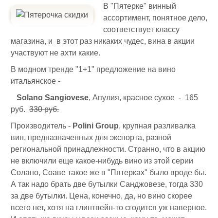
В "Пятерке" винный
ассортимент, понятное дело,
соответствует классу
магазина, и в этот раз никаких чудес, вина в акции
участвуют не ахти какие.
В модном тренде "1+1" предложение на вино
итальянское -
Solano Sangiovese
, Апулия, красное сухое - 165
руб.
330 руб.
Производитель -
Polini Group
, крупная разливалка
вин, предназначенных для экспорта, разной
региональной принадлежности. Странно, что в акцию
не включили еще какое-нибудь вино из этой серии
Солано, Соаве такое же в "Пятерках" было вроде бы.
А так надо брать две бутылки Санджовезе, тогда 330
за две бутылки. Цена, конечно, да, но вино скорее
всего нет, хотя на глинтвейн-то сгодится уж наверное.