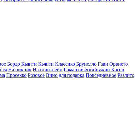
вое Бордо
Кьянти
Кьянти Классико
Брунелло
Гави
Орвието
кам
На пикник
На глинтвейн
Романтический ужин
Кагор
ма
Просекко
Розовое
Вино для подарка
Повседневное
Разлито