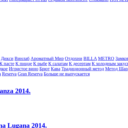
Дикси
Винлаб
Ароматный Мир
Отдохни
BILLA
METRO
Замко
К пасте
К пицце
К рыбе
К салатам
К десертам
К холодным закус
дкое
Игристое вино
Брют
Кава
Традиционный метод
Метод Шар
a
Reserva
Gran Reserva
Больше не выпускается
anza 2014.
a Lugana 2014.