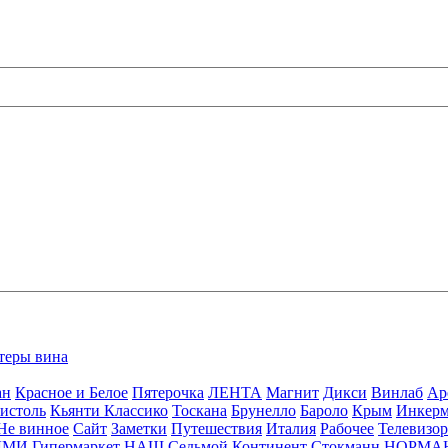
теры вина
ан
Красное и Белое
Пятерочка
ЛЕНТА
Магнит
Дикси
Винлаб
Ар
истоль
Кьянти Классико
Тоскана
Брунелло
Бароло
Крым
Инкер
Не винное
Сайт
Заметки
Путешествия
Италия
Рабочее
Телевизо
ЛМИ
Гипермаркет НАШ
Седьмой Континент
Стокманн
НОРМА