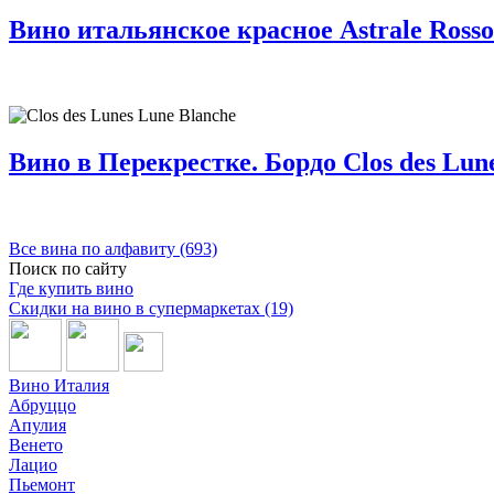
Вино итальянское красное Astrale Rosso
Вино в Перекрестке. Бордо Clos des Lune
Все вина по алфавиту (693)
Поиск по сайту
Где купить вино
Скидки на вино в супермаркетах (19)
Вино Италия
Абруццо
Апулия
Венето
Лацио
Пьемонт