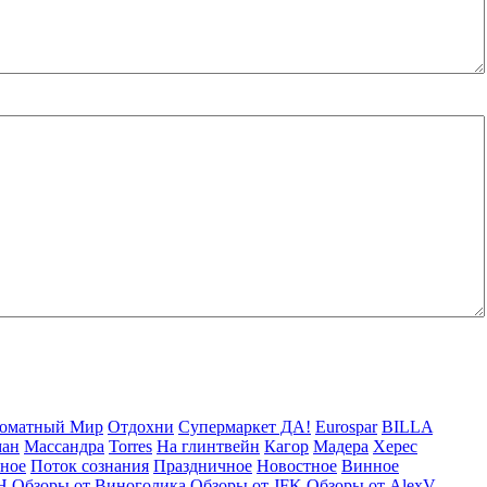
оматный Мир
Отдохни
Супермаркет ДА!
Eurospar
BILLA
ман
Массандра
Torres
На глинтвейн
Кагор
Мадера
Херес
рное
Поток сознания
Праздничное
Новостное
Винное
Н
Обзоры от Виноголика
Обзоры от JFK
Обзоры от AlexV