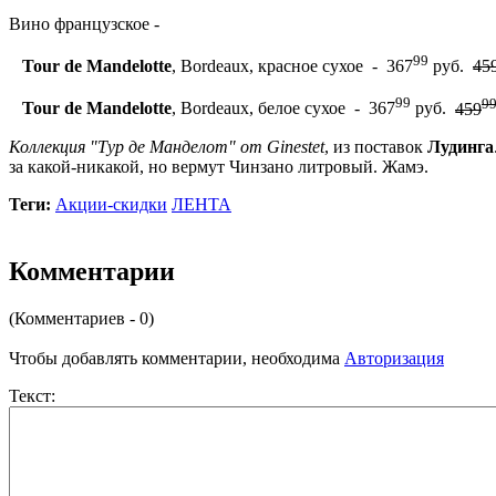
Вино французское -
99
Tour de Mandelotte
, Bordeaux, красное сухое - 367
руб.
45
99
9
Tour de Mandelotte
, Bordeaux, белое сухое - 367
руб.
459
Коллекция "Тур де Манделот" от Ginestet
, из поставок
Лудинга
за какой-никакой, но вермут Чинзано литровый. Жамэ.
Теги:
Акции-скидки
ЛЕНТА
Комментарии
(Комментариев - 0)
Чтобы добавлять комментарии, необходима
Авторизация
Текст: