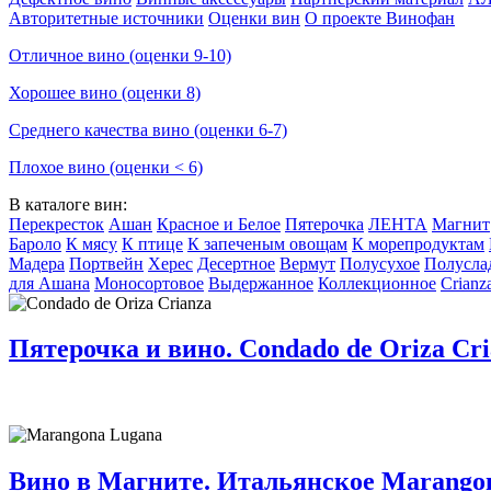
Авторитетные источники
Оценки вин
О проекте Винофан
Отличное вино (оценки 9-10)
Хорошее вино (оценки 8)
Среднего качества вино (оценки 6-7)
Плохое вино (оценки < 6)
В каталоге вин:
Перекресток
Ашан
Красное и Белое
Пятерочка
ЛЕНТА
Магнит
Бароло
К мясу
К птице
К запеченым овощам
К морепродуктам
Мадера
Портвейн
Херес
Десертное
Вермут
Полусухое
Полусла
для Ашана
Моносортовое
Выдержанное
Коллекционное
Crianz
Пятерочка и вино. Condado de Oriza Cri
Вино в Магните. Итальянское Marangon