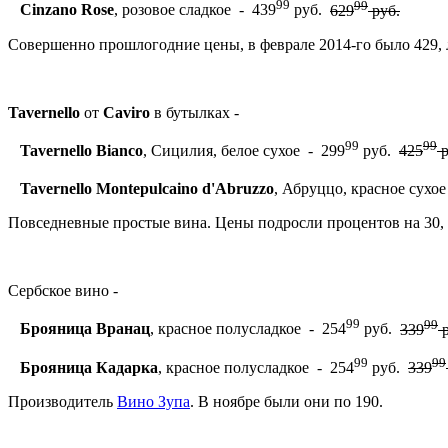
99
99
Cinzano Rose
, розовое сладкое - 439
руб.
629
руб.
Совершенно прошлогодние цены, в феврале 2014-го было 429, л
Tavernello
от
Caviro
в бутылках -
99
99
Tavernello Bianco
, Сицилия, белое сухое - 299
руб.
425
р
Tavernello Montepulcaino d'Abruzzo
, Абруццо, красное сухое
Повседневные простые вина. Цены подросли процентов на 30, 
Сербское вино -
99
99
Брояница Вранац
, красное полусладкое - 254
руб.
339
р
99
99
Брояница Кадарка
, красное полусладкое - 254
руб.
339
Производитель
Вино Зупа
. В ноябре были они по 190.