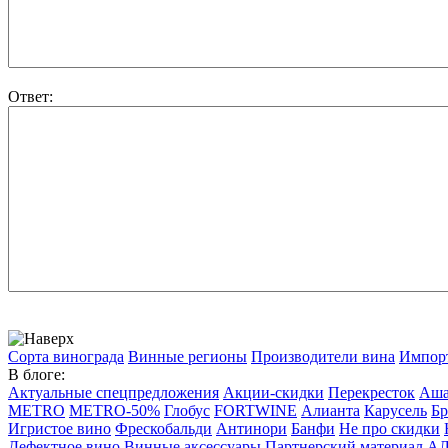
Ответ:
Сорта винограда
Винные регионы
Производители вина
Импор
В блоге:
Актуальные спецпредложения
Акции-скидки
Перекресток
Аш
METRO
METRO-50%
Глобус
FORTWINE
Алианта
Карусель
Бр
Игристое вино
Фрескобальди
Антинори
Банфи
Не про скидки
Дефектное вино
Винные аксессуары
Партнерский материал
А