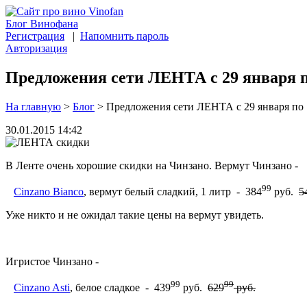
Блог Винофана
Регистрация
|
Напомнить пароль
Авторизация
Предложения сети ЛЕНТА с 29 января по
На главную
>
Блог
>
Предложения сети ЛЕНТА с 29 января по 1
30.01.2015 14:42
В Ленте очень хорошие скидки на Чинзано. Вермут Чинзано -
99
Cinzano Bianco
, вермут белый сладкий, 1 литр - 384
руб.
5
Уже никто и не ожидал такие цены на вермут увидеть.
Игристое Чинзано -
99
99
Cinzano Asti
, белое сладкое - 439
руб.
629
руб.