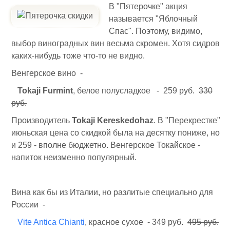
В "Пятерочке" акция
называется "Яблочный
Спас". Поэтому, видимо,
выбор виноградных вин весьма скромен. Хотя сидров
каких-нибудь тоже что-то не видно.
Венгерское вино -
Tokaji Furmint
, белое полусладкое - 259 руб.
330
руб.
Производитель
Tokaji Kereskedohaz
. В "Перекрестке"
июньская цена со скидкой была на десятку пониже, но
и 259 - вполне бюджетно. Венгерское Токайское -
напиток неизменно популярный.
Вина как бы из Италии, но разлитые специально для
России -
Vite Antica Chianti
, красное сухое - 349 руб.
495 руб.