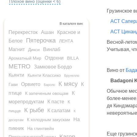
Плохое вино (оценки < 6)
Грузинское в
АСТ Сапер
В каталоге вин:
АСТ Цинан
Перекресток
Ашан
Красное и
Пятерочка
Белое
ЛЕНТА
Весной-летом
Магнит
Винлаб
Учитывая, ч
Дикси
Отдохни
Ароматный Мир
BILLA
METRO
Замковое Бордо
Вино от
Бада
Кьянти
Кьянти Классико
Брунелло
Badagoni K
К мясу
Орвието
К
Гави
Бароло
Обычное мест
птице
К
К запеченым овощам
более-менее,
морепродуктам
К пасте
К
дя Киндзмара
К рыбе
К салатам
пицце
К
невероятные
На
К холодным закускам
десертам
пикник
На глинтвейн
Еще грузинск
Кагор