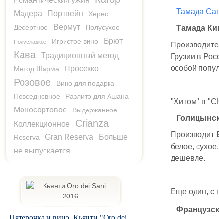
Романтический ужин
Тамада Са
Мадера
Портвейн
Херес
Вермут
Десертное
Полусухое
Тамада Ки
Брют
Игристое вино
Полусладкое
Производит
Кава
Традиционный метод
Грузии в Рос
особой попул
Просекко
Метод Шарма
Розовое
Вино для подарка
Повседневное
Разлито для Ашана
"Хитом" в "С
Моносортовое
Выдержанное
Голицынск
Crianza
Коллекционное
Производит
Gran Reserva
Больше
Reserva
белое, сухое
не выпускается
дешевле.
Еще один, с п
Французска
Пятерочка и вино. Кьянти "Oro dei