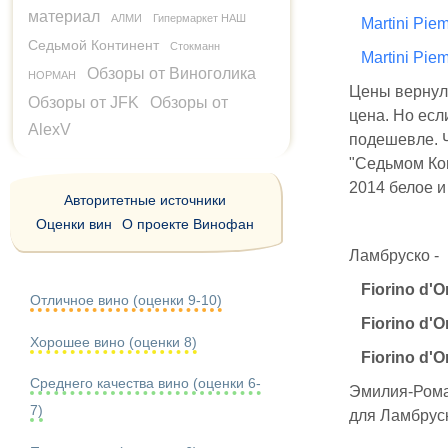
материал
АЛМИ
Гипермаркет НАШ
Martini Pie
Седьмой Континент
Стокманн
Martini Pie
Обзоры от Виноголика
НОРМАН
Цены вернули
Обзоры от JFK
Обзоры от
цена. Но есл
AlexV
подешевле. Ч
"Седьмом Кон
2014 белое и 
Авторитетные источники
Оценки вин
О проекте Винофан
Ламбруско -
Fiorino d'
Отличное вино (оценки 9-10)
Fiorino d'
Хорошее вино (оценки 8)
Fiorino d'
Среднего качества вино (оценки 6-
Эмилия-Рома
7)
для Ламбруск