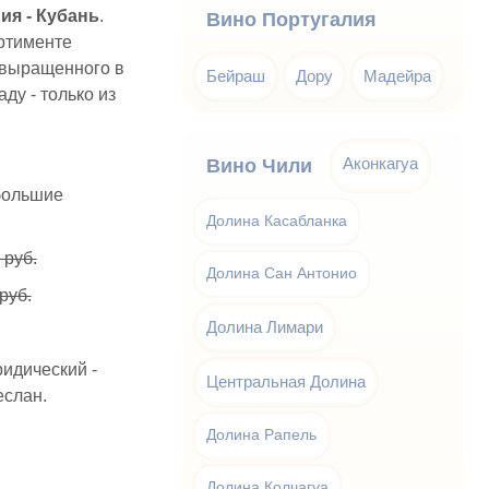
ия - Кубань
.
Вино Португалия
ортименте
, выращенного в
Бейраш
Дору
Мадейра
ду - только из
Аконкагуа
Вино Чили
 большие
Долина Касабланка
 руб.
Долина Сан Антонио
руб.
Долина Лимари
ридический -
Центральная Долина
еслан.
Долина Рапель
Долина Колчагуа