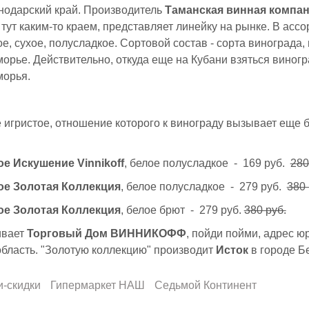
нодарский край. Производитель
Таманская винная компан
тут каким-то краем, представляет линейку на рынке. В асс
ое, сухое, полусладкое. Сортовой состав - сорта винограда
рье. Действительно, откуда еще на Кубани взяться виногра
орья.
 игристое, отношение которого к винограду вызывает еще
е Искушение Vinnikoff
, белое полусладкое - 169 руб.
280
е Золотая Коллекция
, белое полусладкое - 279 руб.
380 
е Золотая Коллекция
, белое брют - 279 руб.
380 руб.
ивает
Торговый Дом ВИННИКОФФ
, пойди пойми, адрес ю
бласть. "Золотую коллекцию" производит
Исток
в городе Б
и-скидки
Гипермаркет НАШ
Седьмой Континент