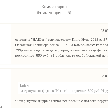
Комментарии
(Комментариев - 5)
08.0
сегодня в "НАШем" взял казельеру Пино-Нуар 2013 за 37
Остальная Казильера вся за 500р... а Кампо-Вьеху Резерва
799р земноводное не дало ;) правда зачеркнутая цыфирка
е
поскромнее -890 руб. 91 рубль как то особой скидкой не п
2
08.0
kuler:
зачеркнутая цыфирка в "Нашем" поскромнее -890 руб. 91 р
"Зачеркнутые цифры" сейчас все больше с потолка берутс
93