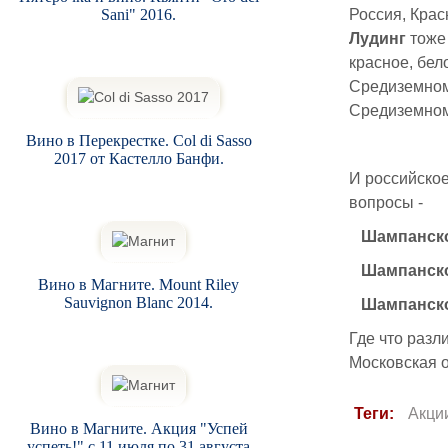
Sani" 2016.
Россия, Крас
Лудинг
тоже 
красное, бел
Средиземномо
Средиземном
Вино в Перекрестке. Col di Sasso
2017 от Кастелло Банфи.
И российское
вопросы -
Шампанско
Шампанско
Вино в Магните. Mount Riley
Sauvignon Blanc 2014.
Шампанско
Где что разл
Московская о
Теги:
Акци
Вино в Магните. Акция "Успей
успеть!" с 11 июля по 31 августа