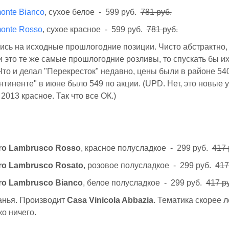
monte Bianco
, сухое белое - 599 руб.
781 руб.
monte Rosso
, сухое красное - 599 руб.
781 руб.
сь на исходные прошлогодние позиции. Чисто абстрактно,
и это те же самые прошлогодние розливы, то спускать бы и
то и делал "Перекресток" недавно, цены были в районе 540
тиненте" в июне было 549 по акции. (UPD. Нет, это новые 
2013 красное. Так что все ОК.)
Oro Lambrusco Rosso
, красное полусладкое - 299 руб.
417 
Oro Lambrusco Rosato
, розовое полусладкое - 299 руб.
417
Oro Lambrusco Bianco
, белое полусладкое - 299 руб.
417 р
нья. Производит
Casa Vinicola Abbazia
. Тематика скорее л
о ничего.