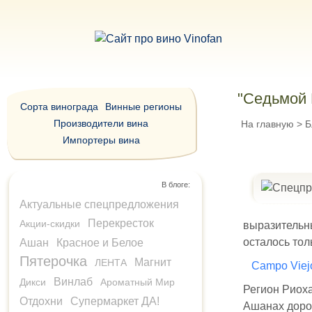
"Седьмой 
Сорта винограда
Винные регионы
Производители вина
На главную
>
Б
Импортеры вина
В блоге:
Актуальные спецпредложения
Перекресток
Акции-скидки
выразительны
осталось тол
Ашан
Красное и Белое
Пятерочка
Магнит
ЛЕНТА
Campo Viej
Винлаб
Дикси
Ароматный Мир
Регион Риоха
Отдохни
Супермаркет ДА!
Ашанах дорож