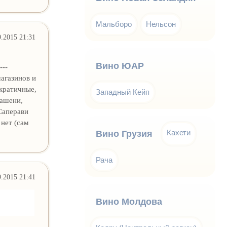
Мальборо
Нельсон
9.2015 21:31
Вино ЮАР
---
магазинов и
ократичные,
Западный Кейп
хашени,
Саперави
 нет (сам
Кахети
Вино Грузия
Рача
9.2015 21:41
Вино Молдова