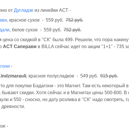
ино от
Дугладзе
из линейки АСТ -
ави
, красное сухое - 559 руб.
752 руб.
дали
, белое сухое - 559 руб.
752 руб.
 цена со скидкой в "СК" была 499. Решили, что пора накинут
то
АСТ Саперави
в BILLA сейчас идет по акции "1+1" - 735 з
гони
-
indzmarauli
, красное полусладкое - 549 руб.
915 руб.
о для покупки Бадагони - это Магнит. Там есть некоторый 
 бывают скидки. Хотя сейчас и в Магнитах цены 500-600. В
ули и 550 - сносно, но дату розлива в "СК" надо смотреть, 
 древности.
ое -