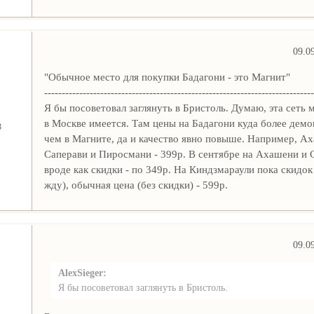
09.0
"Обычное место для покупки Бадагони - это Магнит"
-----------------------------------------------------------------------------
Я бы посоветовал заглянуть в Бристоль. Думаю, эта сеть 
в Москве имеется. Там цены на Бадагони куда более дем
3
чем в Магните, да и качество явно повыше. Например, А
Саперави и Пиросмани - 399р. В сентябре на Ахашени и 
вроде как скидки - по 349р. На Киндзмараули пока скидок
жду), обычная цена (без скидки) - 599р.
09.0
AlexSieger:
Я бы посоветовал заглянуть в Бристоль.