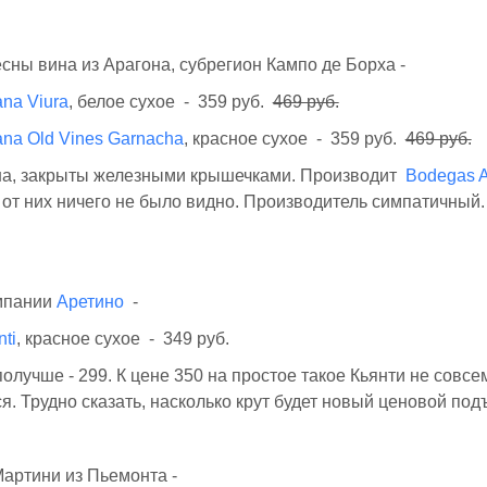
ны вина из Арагона, субрегион Кампо де Борха -
na Viura
, белое сухое - 359 руб.
469 руб.
ana Old Vines Garnacha
, красное сухое - 359 руб.
469 руб.
а, закрыты железными крышечками. Производит
Bodegas 
 от них ничего не было видно. Производитель симпатичный
омпании
Аретино
-
nti
, красное сухое - 349 руб.
олучше - 299. К цене 350 на простое такое Кьянти не совсе
ся. Трудно сказать, насколько крут будет новый ценовой под
артини из Пьемонта -