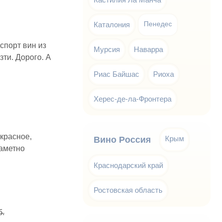
Каталония
Пенедес
кспорт вин из
Мурсия
Наварра
зти. Дорого. А
Риас Байшас
Риоха
Херес-де-ла-Фронтера
 красное,
Крым
Вино Россия
заметно
Краснодарский край
Ростовская область
б.