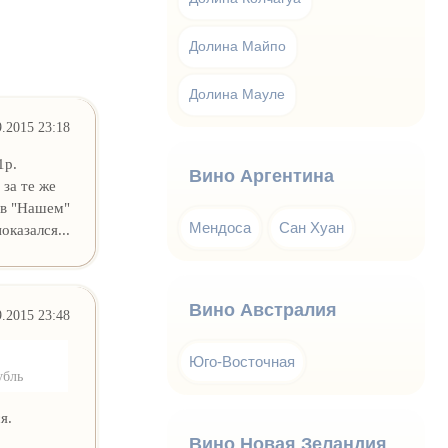
Долина Майпо
Долина Мауле
9.2015 23:18
1р.
Вино Аргентина
 за те же
 в "Нашем"
Мендоса
Сан Хуан
оказался...
Вино Австралия
9.2015 23:48
Юго-Восточная
убль
я.
Вино Новая Зеландия