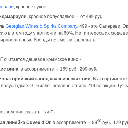
перави
, красное сухое
ндзмараули
, красное полусладкое - от 499 руб.
ель
Georgian Wines & Spirits Company
. 499 - это Саперави. Э
сию в этом году упал почти на 60%. Нет интереса их сюда ве
ярности новые бренды не смогли завоевать.
К" считается дешевое крымское вино -
ие вина
, в ассортименте - 169 руб.
299 руб.
Евпаторийский завод классических вин
. В ассортименте
, полусладкое. В "Билле" недавно стоило 219 по акции. Тут 
озволения сказать, "хит" -
90
я линейка Cuvee d'Or,
в ассортименте - 99
руб.
129 ру