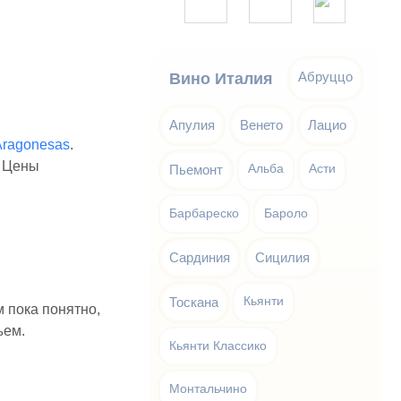
Абруццо
Вино Италия
Апулия
Венето
Лацио
Aragonesas
.
. Цены
Пьемонт
Альба
Асти
Барбареско
Бароло
Сардиния
Сицилия
Тоскана
Кьянти
м пока понятно,
ъем.
Кьянти Классико
Монтальчино