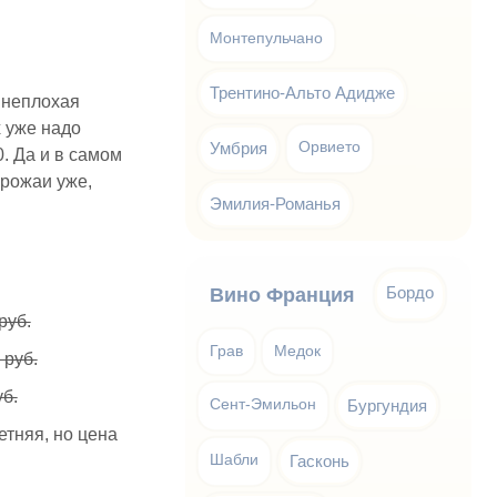
Монтепульчано
Трентино-Альто Адидже
 неплохая
х уже надо
Умбрия
Орвието
. Да и в самом
урожаи уже,
Эмилия-Романья
Бордо
Вино Франция
руб.
Грав
Медок
 руб.
уб.
Сент-Эмильон
Бургундия
етняя, но цена
Шабли
Гасконь