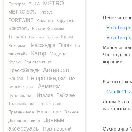
METRO
Eurospar
BILLA
METRO-50%
Глобус
Небезынтерес
FORTWINE
Алианта
Карусель
Vina Tempra
Бристоль
Кьянти Классико
Тоскана
Крым
Vina Tempr
Брунелло
Бароло
Массандра
Torres
Инкерман
На
Молодые вин
Кагор
Мадера
глинтвейн
Что-то давно
хорошие.
Херес
Игристое вино
Антинори
Фрескобальди
Не про скидки
Банфи
Не
Кьянти от к
Заметки
винное
Сайт
Caretti Chia
Италия
Рабочее
Путешествия
Летом было п
Телевизорное
Поток сознания
как относить
Новостное
Праздничное
Винное
Винные
Дефектное вино
аксессуары
Партнерский
Сухие вина М