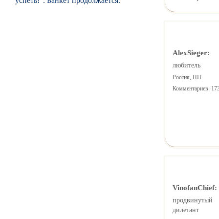
успеть!". Банкет продолжается.
AlexSieger:
любитель
Россия, НН
Комментариев: 17
VinofanChief:
продвинутый
дилетант