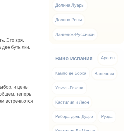
Долина Луары
Долина Роны
Лангедок-Руссийон
ь. Это зря.
а две бутылки.
Арагон
Вино Испания
Кампо де Борха
Валенсия
выбор, и цены
Утьель-Рекена
 общем, теперь
там встречаются
Кастилия и Леон
Рибера-дель-Дуэро
Руэда
Кастилия Ла Манча