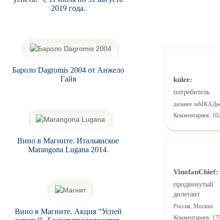
2019 года.
Бароло Dagromis 2004 от Анжело
Гайя
kuler:
потребитель
дальнее заМКАДь
Комментариев: 10
Вино в Магните. Итальянское
Marangona Lugana 2014.
VinofanChief:
продвинутый
дилетант
Россия, Москва
Вино в Магните. Акция "Успей
Комментариев: 17