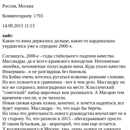
Россия, Москва
Комментариев: 1793
14.09.2015 11:13
zade:
Какие-то вина держались дольше, какие-то кардинально
ухудшились уже к середине 2000-х.
Соглашусь, 2000-е - годы стабильного падения качества
Массандры, да и всего крымского виноделия. Непонятные
линейки, непонятные полусладкие вина. Куда упало качество
Инкермана - и не разглядишь без бинокля.
На Бойко очень хотелось ругаться всякими разными словами.
Но все познается в сравнении - вот в чем дело. Массандру он
все же сохранил, виноградники на месте. Классический
"советский" набор марочных вин разливался. А Магарач тем
временем снесли, и не чихнули.
Новая свежая кровь нужна, конечно, и хочется надеяться, все
будет хорошо. Массандра - то, что надо бы беречь.
Но пока что деятельность нового руководства впечатляет не в
ту сторону. То, что разлили в 2015 - обескураживает просто.
И таким бутылкам, да - мораторий, что нам еще остается.
У коллекционного в Москве, увы, цены далеки от адеквата.