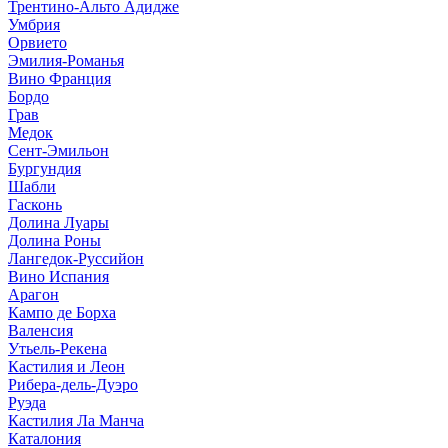
Трентино-Альто Адидже
Умбрия
Орвието
Эмилия-Романья
Вино Франция
Бордо
Грав
Медок
Сент-Эмильон
Бургундия
Шабли
Гасконь
Долина Луары
Долина Роны
Лангедок-Руссийон
Вино Испания
Арагон
Кампо де Борха
Валенсия
Утьель-Рекена
Кастилия и Леон
Рибера-дель-Дуэро
Руэда
Кастилия Ла Манча
Каталония