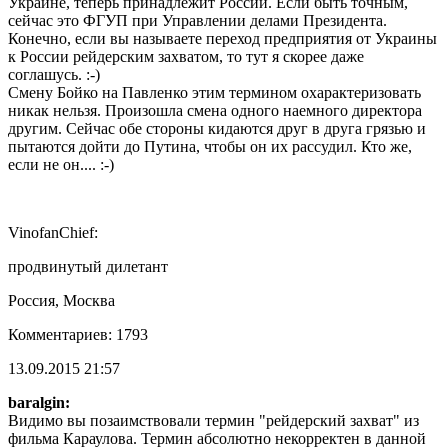
Украине, теперь принадлежит России. Если быть точным,
сейчас это ФГУП при Управлении делами Президента.
Конечно, если вы называете переход предприятия от Украины
к России рейдерским захватом, то тут я скорее даже
соглашусь. :-)
Смену Бойко на Павленко этим термином охарактеризовать
никак нельзя. Произошла смена одного наемного директора
другим. Сейчас обе стороны кидаются друг в друга грязью и
пытаются дойти до Путина, чтобы он их рассудил. Кто же,
если не он.... :-)
VinofanChief:
продвинутый дилетант
Россия, Москва
Комментариев: 1793
13.09.2015 21:57
baralgin:
Видимо вы позаимствовали термин "рейдерский захват" из
фильма Караулова. Термин абсолютно некорректен в данной