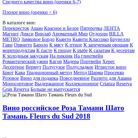
Среднего качества вино (оценки 6-7)
Плохое вино (оценки < 6)
В каталоге вин:
Перекресток
Ашан
Красное и Белое
Пятерочка
ЛЕНТА
Магнит
Дикси
Винлаб
Ароматный Мир
Отдохни
BILLA
METRO
Замковое Бордо
Кьянти
Кьянти Классико
Брунелло
Гави
Орвието
Бароло
К мясу
К птице
К запеченым овощам
К
морепродуктам
К пасте
К пицце
К рыбе
К салатам
К десертам
К холодным закускам
На пикник
На глинтвейн
Романтический ужин
Кагор
Мадера
Портвейн
Херес
Десертное
Вермут
Полусухое
Полусладкое
Игристое вино
Брют
Кава
Традиционный метод
Метод Шарма
Просекко
Розовое
Вино для подарка
Повседневное
Разлито для Ашана
Моносортовое
Выдержанное
Коллекционное
Crianza
Reserva
Gran Reserva
Больше не выпускается
Вино российское Роза Тамани Шато
Тамань Fleurs du Sud 2018