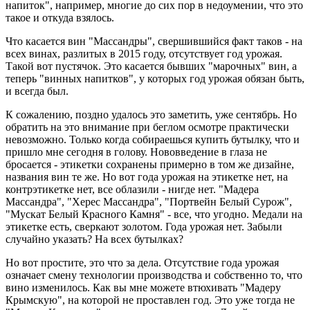
напиток", например, многие до сих пор в недоумении, что это
такое и откуда взялось.
Что касается вин "Массандры", свершившийся факт таков - на
всех винах, разлитых в 2015 году, отсутствует год урожая.
Такой вот пустячок. Это касается бывших "марочных" вин, а
теперь "винных напитков", у которых год урожая обязан быть,
и всегда был.
К сожалению, поздно удалось это заметить, уже сентябрь. Но
обратить на это внимание при беглом осмотре практически
невозможно. Только когда собираешься купить бутылку, что и
пришло мне сегодня в голову. Нововведение в глаза не
бросается - этикетки сохранены примерно в том же дизайне,
названия вин те же. Но вот года урожая на этикетке нет, на
контрэтикетке нет, все облазили - нигде нет. "Мадера
Массандра", "Херес Массандра", "Портвейн Белый Сурож",
"Мускат Белый Красного Камня" - все, что угодно. Медали на
этикетке есть, сверкают золотом. Года урожая нет. Забыли
случайно указать? На всех бутылках?
Но вот простите, это что за дела. Отсутствие года урожая
означает смену технологии производства и собственно то, что
вино изменилось. Как вы мне можете втюхивать "Мадеру
Крымскую", на которой не проставлен год. Это уже тогда не