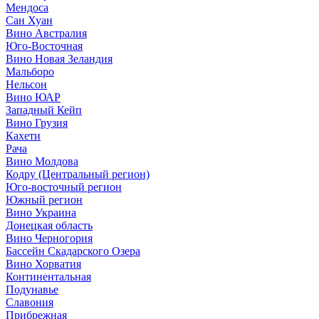
Мендоса
Сан Хуан
Вино Австралия
Юго-Восточная
Вино Новая Зеландия
Мальборо
Нельсон
Вино ЮАР
Западный Кейп
Вино Грузия
Кахети
Рача
Вино Молдова
Кодру (Центральный регион)
Юго-восточный регион
Южный регион
Вино Украина
Донецкая область
Вино Черногория
Бассейн Скадарского Озера
Вино Хорватия
Континентальная
Подунавье
Славония
Прибрежная