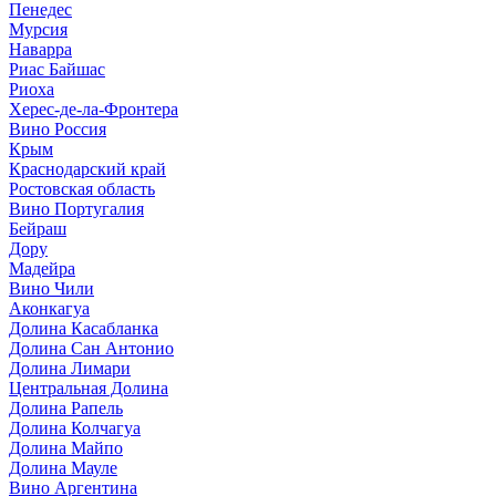
Пенедес
Мурсия
Наварра
Риас Байшас
Риоха
Херес-де-ла-Фронтера
Вино Россия
Крым
Краснодарский край
Ростовская область
Вино Португалия
Бейраш
Дору
Мадейра
Вино Чили
Аконкагуа
Долина Касабланка
Долина Сан Антонио
Долина Лимари
Центральная Долина
Долина Рапель
Долина Колчагуа
Долина Майпо
Долина Мауле
Вино Аргентина