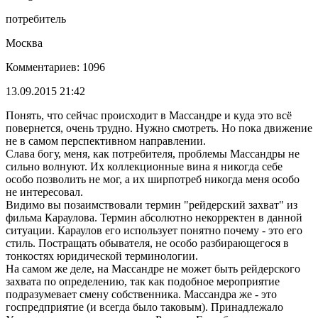
потребитель
Москва
Комментариев: 1096
13.09.2015 21:42
Понять, что сейчас происходит в Массандре и куда это всё
повернется, очень трудно. Нужно смотреть. Но пока движение
не в самом перспективном направлении.
Слава богу, меня, как потребителя, проблемы Массандры не
сильно волнуют. Их коллекционные вина я никогда себе
особо позволить не мог, а их ширпотреб никогда меня особо
не интересовал.
Видимо вы позаимствовали термин "рейдерский захват" из
фильма Караулова. Термин абсолютно некорректен в данной
ситуации. Караулов его использует понятно почему - это его
стиль. Постращать обывателя, не особо разбирающегося в
тонкостях юридической терминологии.
На самом же деле, на Массандре не может быть рейдерского
захвата по определению, так как подобное мероприятие
подразумевает смену собственника. Массандра же - это
госпредприятие (и всегда было таковым). Принадлежало