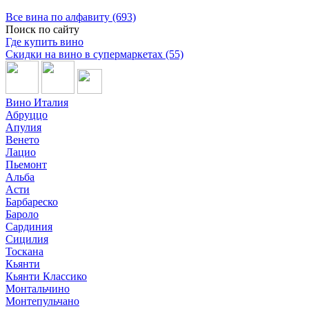
Все вина по алфавиту (693)
Поиск по сайту
Где купить вино
Скидки на вино в супермаркетах (55)
Вино Италия
Абруццо
Апулия
Венето
Лацио
Пьемонт
Альба
Асти
Барбареско
Бароло
Сардиния
Сицилия
Тоскана
Кьянти
Кьянти Классико
Монтальчино
Монтепульчано