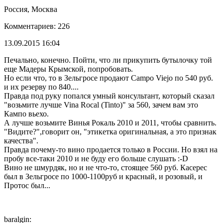
Россия, Москва
Комментариев: 226
13.09.2015 16:04
Печально, конечно. Пойти, что ли прикупить бутылочку той
еще Мадеры Крымской, попробовать.
Но если что, то в Зельгросе продают Campo Viejo по 540 руб.
и их резерву по 840....
Правда под руку попался умный консультант, который сказал
"возьмите лучше Vina Rocal (Tinto)" за 560, зачем вам это
Кампо вьехо.
А лучше возьмите Винья Рокаль 2010 и 2011, чтобы сравнить.
"Видите?",говорит он, "этикетка оригинальная, а это признак
качества".
Правда почему-то вино продается только в России. Но взял на
пробу все-таки 2010 и не буду его больше слушать :-D
Вино не шмурдяк, но и не что-то, стоящее 560 руб. Касерес
был в Зельгросе по 1000-1100руб и красный, и розовый, и
Протос был...
baralgin: