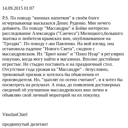
14.09.2015 01:07
P.S. По поводу "винных напитков" в своём блоге
исчерпывающе высказался Денис Руденко. Мне нечего
добавить. По поводу "Массандры" и Бойко интересно
расследование Александра ("Санчеса") Милицкого,большого
знатока и любителя крымских вин, опубликованное на
"Гроздях". По поводу г-жи Павленко. На мой взгляд, она
остановила падение "Нового Света", сходное с
массандровским. Их "Брют кюве" и "Пино Нуар" я регулярно
покупаю, когда могу найти в магазинах. Вполне достойные
игристые. Не стыдно поставить и на праздничный стол.
Отсутствие года урожая на "Массандре" - безусловно,
тревожный признак и хотелось бы объяснения от
производителя. Но, "цыплят по осени считают", и я хотел бы
посмотреть на результат. А пока, до появления достоверных
сведений об улучшении массандровских вин лично я
объявляю свой личный мораторий на их покупку.
VinofanChief:
продвинутый дилетант