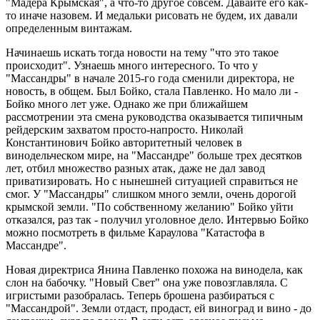
"Мадера Крымская", а что-то другое совсем. Давайте его как-
то иначе назовем. И медальки рисовать не будем, их давали
определенным винтажам.
Начинаешь искать тогда новости на тему "что это такое
происходит". Узнаешь много интересного. То что у
"Массандры" в начале 2015-го года сменили директора, не
новость, в общем. Был Бойко, стала Павленко. Но мало ли -
Бойко много лет уже. Однако же при ближайшем
рассмотрении эта смена руководства оказывается типичным
рейдерским захватом просто-напросто. Николай
Константинович Бойко авторитетный человек в
винодельческом мире, на "Массандре" больше трех десятков
лет, отбил множество разных атак, даже не дал завод
приватизировать. Но с нынешней ситуацией справиться не
смог. У "Массандры" слишком много земли, очень дорогой
крымской земли. "По собственному желанию" Бойко уйти
отказался, раз так - получил уголовное дело. Интервью Бойко
можно посмотреть в фильме Караулова "Катастофа в
Массандре".
Новая директриса Янина Павленко похожа на винодела, как
слон на бабочку. "Новый Свет" она уже повозглавляла. С
игристыми разобралась. Теперь брошена разбираться с
"Массандрой". Земли отдаст, продаст, ей виноград и вино - до