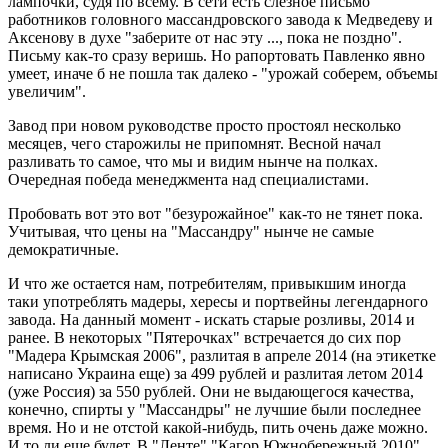
лампочки, судя по всему. В сети есть слезное письмо
работников головного массандровского завода к Медведеву и
Аксенову в духе "заберите от нас эту ..., пока не поздно".
Письму как-то сразу веришь. Но рапортовать Павленко явно
умеет, иначе б не пошла так далеко - "урожай соберем, объемы
увеличим".
Завод при новом руководстве просто простоял несколько
месяцев, чего старожилы не припомнят. Весной начал
разливать то самое, что мы и видим нынче на полках.
Очередная победа менеджмента над специалистами.
Пробовать вот это вот "безурожайное" как-то не тянет пока.
Учитывая, что цены на "Массандру" нынче не самые
демократичные.
И что же остается нам, потребителям, привыкшим иногда
таки употреблять мадеры, хересы и портвейны легендарного
завода. На данный момент - искать старые розливы, 2014 и
ранее. В некоторых "Пятерочках" встречается до сих пор
"Мадера Крымская 2006", разлитая в апреле 2014 (на этикетке
написано Украина еще) за 499 рублей и разлитая летом 2014
(уже Россия) за 550 рублей. Они не выдающегося качества,
конечно, спирты у "Массандры" не лучшие были последнее
время. Но и не отстой какой-нибудь, пить очень даже можно.
И то ли еще будет. В "Ленте" "Кагор Южнобережный 2010",