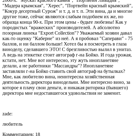
2000-х. "Мускат красного камня", "Портвейн Ливадия",
"Мадера крымская", "Херес", "Портвейн красный крымский",
"Кокур десертный Сурож" и т. д. и т. п. Эти вина, да и многие
другие тоже, сейчас являются слабым подобием их же, но
образца конца 90-х. При этом цены - будьте любезны! Как у
породистых "вражеских" производителей. А абсолютно
позорная линека "Export Collection"? Уважаемый хозяин давал
как-то оценку "Каберне" из неё. А я пробовал "Саперави" - 75
баллов, и ни баллом больше! Хотел бы я посмотреть в глаза
виноделу, сделавшего ЭТО! С брезгливостью вылил в унитаз.
А ведь на этикетке стоит автограф г-на Бойко. И года урожая,
кстати, нет. Мне вот интересно, эту жуть инопланетяне
делали, а не работники "Массандры"? Инопланетяне
заставляли г-на Бойко ставить свой автограф на бутылках?
Мне, как любителю вина, неинтересна хозяйственная
деятельность директора винодельни. Мне интересно вино, за
которое я плачу свои деньги, и никакая риторика (бывшего)
директора мне недоставшегося удовольствия не заменит.
zade:
любитель
Комментариев: 18