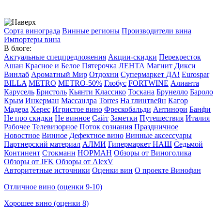
Сорта винограда
Винные регионы
Производители вина
Импортеры вина
В блоге:
Актуальные спецпредложения
Акции-скидки
Перекресток
Ашан
Красное и Белое
Пятерочка
ЛЕНТА
Магнит
Дикси
Винлаб
Ароматный Мир
Отдохни
Супермаркет ДА!
Eurospar
BILLA
METRO
METRO-50%
Глобус
FORTWINE
Алианта
Карусель
Бристоль
Кьянти Классико
Тоскана
Брунелло
Бароло
Крым
Инкерман
Массандра
Torres
На глинтвейн
Кагор
Мадера
Херес
Игристое вино
Фрескобальди
Антинори
Банфи
Не про скидки
Не винное
Сайт
Заметки
Путешествия
Италия
Рабочее
Телевизорное
Поток сознания
Праздничное
Новостное
Винное
Дефектное вино
Винные аксессуары
Партнерский материал
АЛМИ
Гипермаркет НАШ
Седьмой
Континент
Стокманн
НОРМАН
Обзоры от Виноголика
Обзоры от JFK
Обзоры от AlexV
Авторитетные источники
Оценки вин
О проекте Винофан
Отличное вино (оценки 9-10)
Хорошее вино (оценки 8)