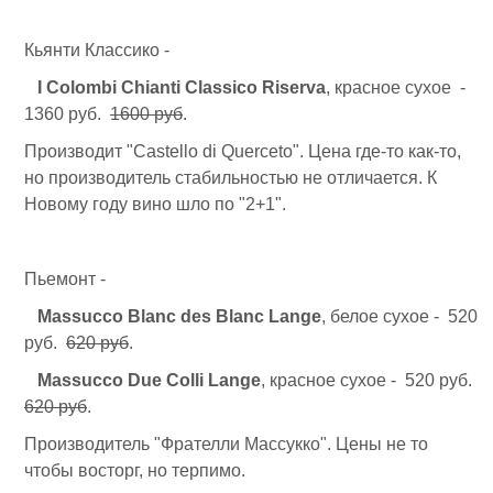
Кьянти Классико -
I Colombi Chianti Classico Riserva
, красное сухое -
1360 руб.
1600 руб
.
Производит "Castello di Querceto". Цена где-то как-то,
но производитель стабильностью не отличается. К
Новому году вино шло по "2+1".
Пьемонт -
Massucco
Blanc des Blanc
Lange
, белое сухое - 520
руб.
620 руб
.
Massucco Due Colli
Lange
, красное сухое - 520 руб.
620 руб
.
Производитель "Фрателли Массукко". Цены не то
чтобы восторг, но терпимо.