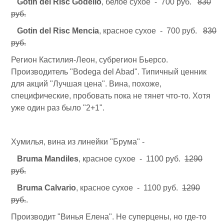
Gotin del Risc Godello
, белое сухое - 700 руб.
830
руб.
Gotin del Risc Mencia
, красное сухое - 700 руб.
830
руб.
Регион Кастилия-Леон, субрегион Бьерсо.
Производитель "Bodega del Abad". Типичный ценник
для акций "Лучшая цена". Вина, похоже,
специфические, пробовать пока не тянет что-то. Хотя
уже один раз было "2+1".
Хумилья, вина из линейки "Брума" -
Bruma Mandiles
, красное сухое - 1100 руб.
1290
руб.
Bruma Calvario
, красное сухое - 1100 руб.
1290
руб.
.
Производит "Винья Елена". Не суперцены, но где-то