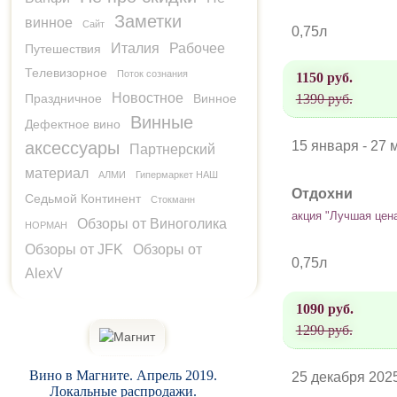
Заметки
винное
Сайт
0,75л
Италия
Рабочее
Путешествия
Телевизорное
Поток сознания
1150 руб.
Новостное
Праздничное
Винное
1390 руб.
Винные
Дефектное вино
аксессуары
15 января - 27 
Партнерский
материал
АЛМИ
Гипермаркет НАШ
Отдохни
Седьмой Континент
Стокманн
акция "Лучшая цен
Обзоры от Виноголика
НОРМАН
Обзоры от JFK
Обзоры от
0,75л
AlexV
1090 руб.
1290 руб.
Вино в Магните. Апрель 2019.
25 декабря 2025
Локальные распродажи.