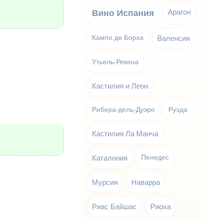
Арагон
Вино Испания
Кампо де Борха
Валенсия
Утьель-Рекена
Кастилия и Леон
Рибера-дель-Дуэро
Руэда
Кастилия Ла Манча
Каталония
Пенедес
Мурсия
Наварра
Риас Байшас
Риоха