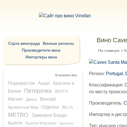
Вино Cave
Сорта винограда
Винные регионы
Производители вина
На главную
>
К
Импортеры вина
Регион:
Portugal,
В каталоге вин:
Перекресток
Ашан
Красное и
Классификация:
D
Пятерочка
Белое
ЛЕНТА
по месту происх
Магнит
Винлаб
Дикси
Производитель:
C
Отдохни
Ароматный Мир
BILLA
METRO
Импортер и дист
Замковое Бордо
Кьянти
Кьянти Классико
Брунелло
Тип:
красное спе