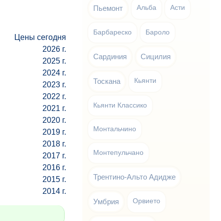
Пьемонт
Альба
Асти
Барбареско
Бароло
Цены сегодня
2026 г.
Сардиния
Сицилия
2025 г.
2024 г.
Тоскана
Кьянти
2023 г.
2022 г.
Кьянти Классико
2021 г.
2020 г.
Монтальчино
2019 г.
2018 г.
Монтепульчано
2017 г.
2016 г.
Трентино-Альто Адидже
2015 г.
2014 г.
Умбрия
Орвието