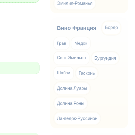
Эмилия-Романья
Бордо
Вино Франция
Грав
Медок
Сент-Эмильон
Бургундия
Шабли
Гасконь
Долина Луары
Долина Роны
Лангедок-Руссийон