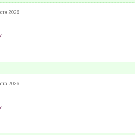
уста 2026
а"
уста 2026
а"