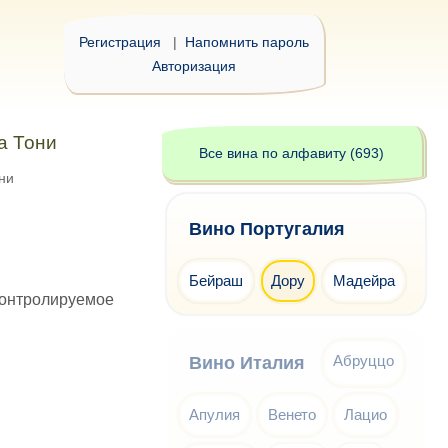
Регистрация
|
Напомнить пароль
Авторизация
а Тони
Все вина по алфавиту (693)
ни
Вино Португалия
Бейраш
Дору
Мадейра
контролируемое
Абруццо
Вино Италия
Апулия
Венето
Лацио