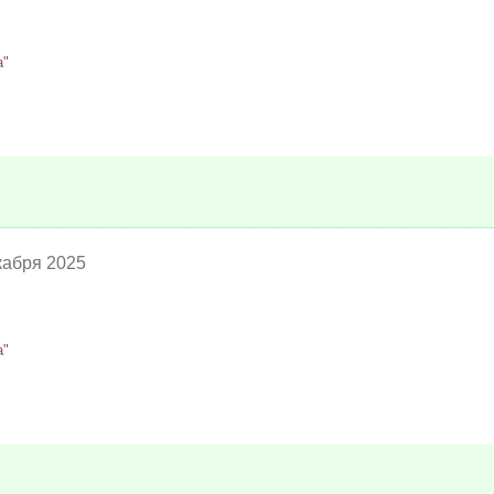
а"
кабря 2025
а"