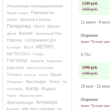
1249 руб.
Актуальные спецпредложения
1450 руб.
Перекресток
Акции-скидки
Ашан
Красное и Белое
11 июня - 8 июл
Пятерочка
Магнит
ЛЕНТА
Винлаб
Дикси
Ароматный Мир
Отдохни
Отдохни
Супермаркет ДА!
акция "Лучшая цен
METRO
Eurospar
BILLA
METRO-50%
Глобус
0,75л
FORTWINE
Алианта
Карусель
1190 руб.
Бристоль
Кьянти Классико
1390 руб.
Тоскана
Крым
Брунелло
Бароло
Массандра
Torres
Инкерман
На
28 мая - 10 июн
Кагор
Мадера
глинтвейн
Херес
Игристое вино
Отдохни
Антинори
Фрескобальди
акция "Лучшая цен
Не про скидки
Банфи
Не