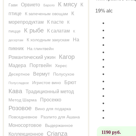
К мясу
Орвието
К
Гави
Бароло
19% alc
птице
К
К запеченым овощам
морепродуктам
К пасте
К
К рыбе
К салатам
пицце
К
На
К холодным закускам
десертам
пикник
На глинтвейн
Кагор
Романтический ужин
Мадера
Портвейн
Херес
Вермут
Десертное
Полусухое
Брют
Игристое вино
Полусладкое
Кава
Традиционный метод
Просекко
Метод Шарма
Розовое
Вино для подарка
Повседневное
Разлито для Ашана
Моносортовое
Выдержанное
1190 руб.
Crianza
Коллекционное