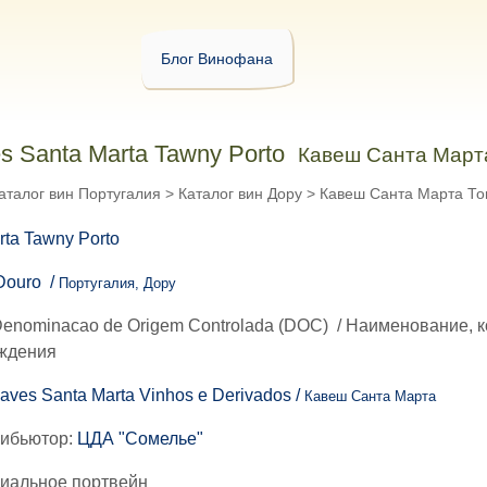
Блог Винофана
s Santa Marta Tawny Porto
Кавеш Санта Март
аталог вин Португалия
>
Каталог вин Дору
>
Кавеш Санта Марта То
 Douro /
Португалия, Дору
enominacao de Origem Controlada (DOC)
/
Наименование, 
ождения
aves Santa Marta Vinhos e Derivados /
Кавеш Санта Марта
рибьютор:
ЦДА "Сомелье"
циальное портвейн