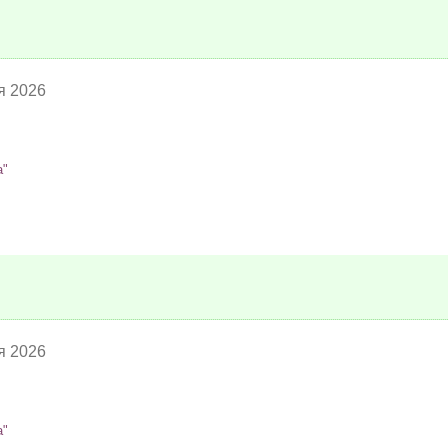
я 2026
а"
я 2026
а"