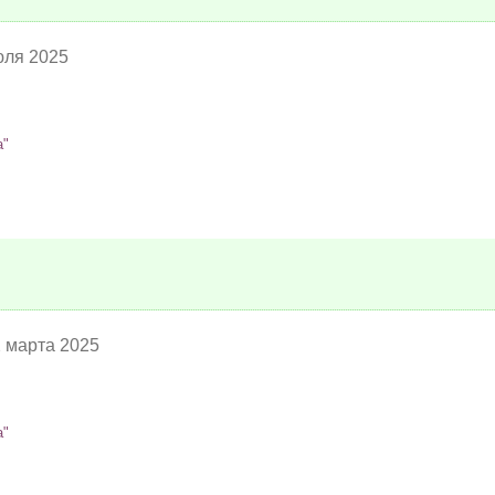
юля 2025
а"
2 марта 2025
а"