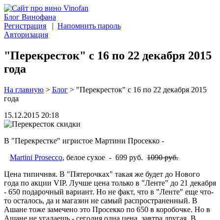
Блог Винофана
Регистрация
|
Напомнить пароль
Авторизация
"Перекресток" с 16 по 22 декабря 2015
года
На главную
>
Блог
>
"Перекресток" с 16 по 22 декабря 2015
года
15.12.2015 20:18
В "Перекрестке" игристое Мартини Просекко -
Martini Prosecco
, белое сухое - 699 руб.
1090 руб.
Цена типичнвя. В "Пятерочках" такая же будет до Нового
года по акции VIP. Лучше цена только в "Ленте" до 21 декабря
- 650 подарочный вариант. Но не факт, что в "Ленте" еще что-
то осталось, да и магазин не самый распространенный. В
Ашане тоже замечено это Просекко по 650 в коробочке. Но в
Ашане не угадаешь - сегодня одна цена, завтра другая. В