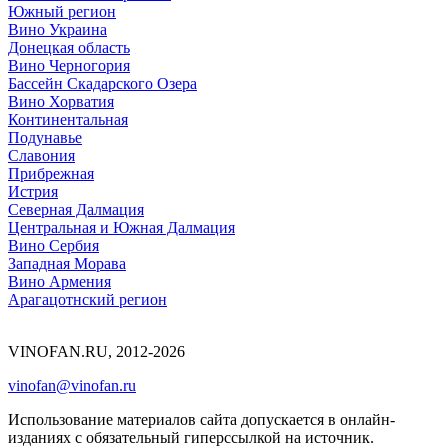
Южный регион
Вино Украина
Донецкая область
Вино Черногория
Бассейн Скадарского Озера
Вино Хорватия
Континентальная
Подунавье
Славония
Прибрежная
Истрия
Северная Далмация
Центральная и Южная Далмация
Вино Сербия
Западная Морава
Вино Армения
Арагацотнский регион
VINOFAN.RU, 2012-2026
vinofan@vinofan.ru
Использование материалов сайта допускается в онлайн-
изданиях с обязательный гиперссылкой на источник.