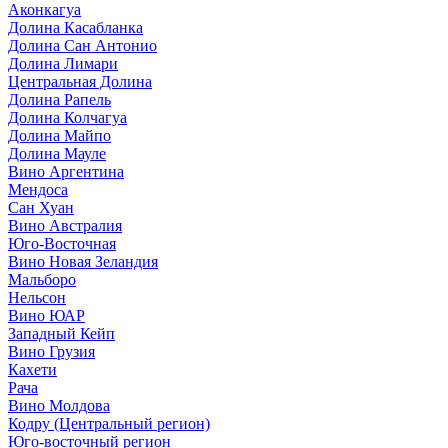
Аконкагуа
Долина Касабланка
Долина Сан Антонио
Долина Лимари
Центральная Долина
Долина Рапель
Долина Колчагуа
Долина Майпо
Долина Мауле
Вино Аргентина
Мендоса
Сан Хуан
Вино Австралия
Юго-Восточная
Вино Новая Зеландия
Мальборо
Нельсон
Вино ЮАР
Западный Кейп
Вино Грузия
Кахети
Рача
Вино Молдова
Кодру (Центральный регион)
Юго-восточный регион