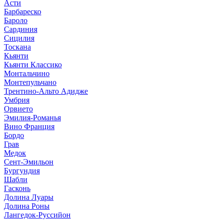
Асти
Барбареско
Бароло
Сардиния
Сицилия
Тоскана
Кьянти
Кьянти Классико
Монтальчино
Монтепульчано
Трентино-Альто Адидже
Умбрия
Орвието
Эмилия-Романья
Вино Франция
Бордо
Грав
Медок
Сент-Эмильон
Бургундия
Шабли
Гасконь
Долина Луары
Долина Роны
Лангедок-Руссийон