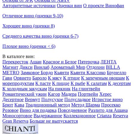
Обзоры от JFK
Обзоры от AlexV
Авторитетные источники
Оценки вин
О проекте Винофан
Отличное вино (оценки 9-10)
Хорошее вино (оценки 8)
Среднего качества вино (оценки 6-7)
Плохое вино (оценки < 6)
В каталоге вин:
Перекресток
Ашан
Красное и Белое
Пятерочка
ЛЕНТА
Магнит
Дикси
Винлаб
Ароматный Мир
Отдохни
BILLA
METRO
Замковое Бордо
Кьянти
Кьянти Классико
Брунелло
Гави
Орвието
Бароло
К мясу
К птице
К запеченым овощам
К
морепродуктам
К пасте
К пицце
К рыбе
К салатам
К десертам
К холодным закускам
На пикник
На глинтвейн
Романтический ужин
Кагор
Мадера
Портвейн
Херес
Десертное
Вермут
Полусухое
Полусладкое
Игристое вино
Брют
Кава
Традиционный метод
Метод Шарма
Просекко
Розовое
Вино для подарка
Повседневное
Разлито для Ашана
Моносортовое
Выдержанное
Коллекционное
Crianza
Reserva
Gran Reserva
Больше не выпускается