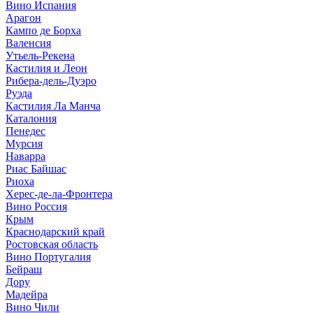
Вино Испания
Арагон
Кампо де Борха
Валенсия
Утьель-Рекена
Кастилия и Леон
Рибера-дель-Дуэро
Руэда
Кастилия Ла Манча
Каталония
Пенедес
Мурсия
Наварра
Риас Байшас
Риоха
Херес-де-ла-Фронтера
Вино Россия
Крым
Краснодарский край
Ростовская область
Вино Португалия
Бейраш
Дору
Мадейра
Вино Чили