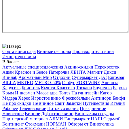
Сорта винограда
Винные регионы
Производители вина
Импортеры вина
В блоге:
Актуальные спецпредложения
Акции-скидки
Перекресток
Ашан
Красное и Белое
Пятерочка
ЛЕНТА
Магнит
Дикси
Винлаб
Ароматный Мир
Отдохни
Супермаркет ДА!
Eurospar
BILLA
METRO
METRO-50%
Глобус
FORTWINE
Алианта
Карусель
Бристоль
Кьянти Классико
Тоскана
Брунелло
Бароло
Крым
Инкерман
Массандра
Torres
На глинтвейн
Кагор
Мадера
Херес
Игристое вино
Фрескобальди
Антинори
Банфи
Не про скидки
Не винное
Сайт
Заметки
Путешествия
Италия
Рабочее
Телевизорное
Поток сознания
Праздничное
Новостное
Винное
Дефектное вино
Винные аксессуары
Партнерский материал
АЛМИ
Гипермаркет НАШ
Седьмой
Континент
Стокманн
НОРМАН
Обзоры от Виноголика