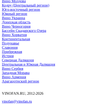
Вино Молдова
Кодру (Центральный регион)
Юго-восточный регион
Южный регион
Вино Украина
Донецкая область
Вино Черногория
Бассейн Скадарского Озера
Вино Хорватия
Континентальная
Подунавье
Славония
Прибрежная
Истрия
Северная Далмация
Центральная и Южная Далмация
Вино Сербия
Западная Морава
Вино Армения
Арагацотнский регион
VINOFAN.RU, 2012-2026
vinofan@vinofan.ru