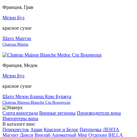
Франция, Грав
Мезон Буэ
красное сухое
Шато Мартэн
Chateau Martin
Франция, Медок
Мезон Буэ
красное сухое
Шато Мезон Бланш Крю Буржуа
Chateau Maison Blanche Cru Bourgeous
Сорта винограда
Винные регионы
Производители вина
Импортеры вина
В каталоге вин:
Перекресток
Ашан
Красное и Белое
Пятерочка
ЛЕНТА
Магнит
Дикси
Винлаб
Ароматный Мир
Отдохни
BILLA