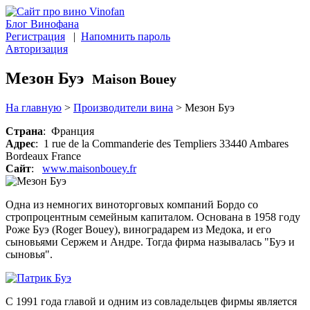
Блог Винофана
Регистрация
|
Напомнить пароль
Авторизация
Мезон Буэ
Maison Bouey
На главную
>
Производители вина
>
Мезон Буэ
Страна
: Франция
Адрес
: 1 rue de la Commanderie des Templiers 33440 Ambares
Bordeaux France
Сайт
:
www.maisonbouey.fr
Одна из немногих виноторговых компаний Бордо со
стропроцентным семейным капиталом. Основана в 1958 году
Роже Буэ (Roger Bouey), виноградарем из Медока, и его
сыновьями Сержем и Андре. Тогда фирма называлась "Буэ и
сыновья".
С 1991 года главой и одним из совладельцев фирмы является