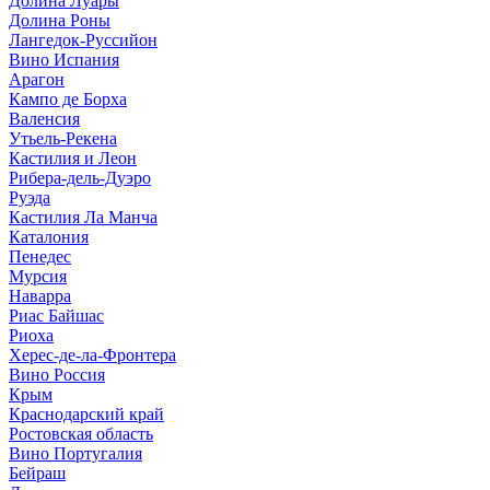
Долина Луары
Долина Роны
Лангедок-Руссийон
Вино Испания
Арагон
Кампо де Борха
Валенсия
Утьель-Рекена
Кастилия и Леон
Рибера-дель-Дуэро
Руэда
Кастилия Ла Манча
Каталония
Пенедес
Мурсия
Наварра
Риас Байшас
Риоха
Херес-де-ла-Фронтера
Вино Россия
Крым
Краснодарский край
Ростовская область
Вино Португалия
Бейраш