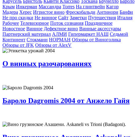
Карусель
Бристоль
Кьянти Классико
Тоскана
Брунелло
Бароло
Крым
Инкерман
Массандра
Torres
На глинтвейн
Кагор
Мадера
Херес
Игристое вино
Фрескобальди
Антинори
Банфи
Не про скидки
Не винное
Сайт
Заметки
Путешествия
Италия
Рабочее
Телевизорное
Поток сознания
Праздничное
Новостное
Винное
Дефектное вино
Винные аксессуары
Партнерский материал
АЛМИ
Гипермаркет НАШ
Седьмой
Континент
Стокманн
НОРМАН
Обзоры от Виноголика
Обзоры от JFK
Обзоры от AlexV
О винных разочарованиях
Бароло Dagromis 2004 от Анжело Гайя