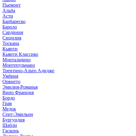
Пьемонт
Альба
Асти
Барбареско
Бароло
Сардиния
Сицилия
Тоскана
Кьянти
Кьянти Классико
Монтальчино
Монтепульчано
Трентино-Альто Адидже
Умбрия
Орвието
Эмилия-Романья
Вино Франция
Бордо
Грав
Медок
Сент-Эмильон
Бургундия
Шабли
Гасконь