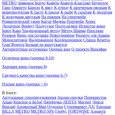
METRO
Замковое Бордо
Кьянти
Кьянти Классико
Брунелло
Гави
Орвието
Бароло
К мясу
К птице
К запеченым овощам
К
морепродуктам
К пасте
К пицце
К рыбе
К салатам
К десертам
К холодным закускам
На пикник
На глинтвейн
Романтический ужин
Кагор
Мадера
Портвейн
Херес
Десертное
Вермут
Полусухое
Полусладкое
Игристое вино
Брют
Кава
Традиционный метод
Метод Шарма
Просекко
Розовое
Вино для подарка
Повседневное
Разлито для Ашана
Моносортовое
Выдержанное
Коллекционное
Crianza
Reserva
Gran Reserva
Больше не выпускается
Авторитетные источники
Оценки вин
О проекте Винофан
Отличное вино (оценки 9-10)
Хорошее вино (оценки 8)
Среднего качества вино (оценки 6-7)
Плохое вино (оценки < 6)
В блоге:
Актуальные спецпредложения
Акции-скидки
Перекресток
Ашан
Красное и Белое
Пятерочка
ЛЕНТА
Магнит
Дикси
Винлаб
Ароматный Мир
Отдохни
Супермаркет ДА!
Eurospar
BILLA
METRO
METRO-50%
Глобус
FORTWINE
Алианта