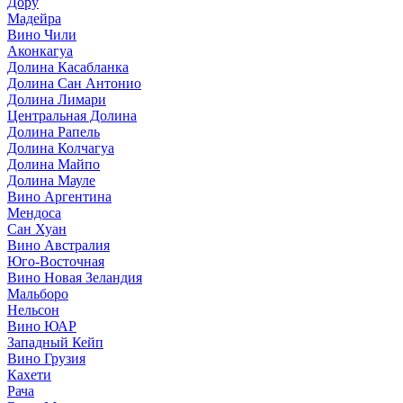
Дору
Мадейра
Вино Чили
Аконкагуа
Долина Касабланка
Долина Сан Антонио
Долина Лимари
Центральная Долина
Долина Рапель
Долина Колчагуа
Долина Майпо
Долина Мауле
Вино Аргентина
Мендоса
Сан Хуан
Вино Австралия
Юго-Восточная
Вино Новая Зеландия
Мальборо
Нельсон
Вино ЮАР
Западный Кейп
Вино Грузия
Кахети
Рача