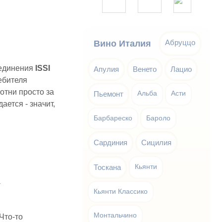
Абруццо
Вино Италия
ъединения
ISSI
Апулия
Венето
Лацио
ебителя
сотни просто за
Пьемонт
Альба
Асти
ается - значит,
Барбареско
Бароло
Сардиния
Сицилия
Тоскана
Кьянти
.
Кьянти Классико
Монтальчино
 Что-то