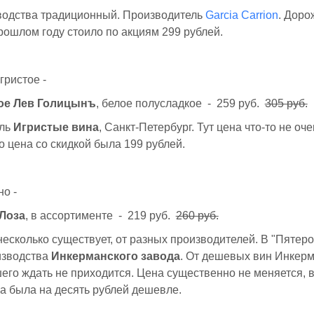
водства традиционный. Производитель
Garcia Carrion
. Доро
рошлом году стоило по акциям 299 рублей.
гристое -
ое Лев Голицынъ
, белое полусладкое - 259 руб.
305 руб.
ель
Игристые вина
, Санкт-Петербург. Тут цена что-то не оче
то цена со скидкой была 199 рублей.
о -
Лоза
, в ассортименте - 219 руб.
260 руб.
несколько существует, от разных производителей. В "Пятеро
изводства
Инкерманского завода
. От дешевых вин Инкер
его ждать не приходится. Цена существенно не меняется, в
а была на десять рублей дешевле.