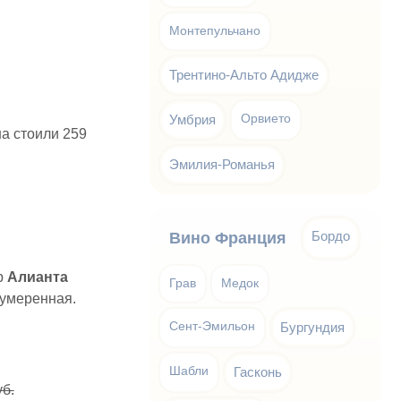
Монтепульчано
Трентино-Альто Адидже
Умбрия
Орвието
а стоили 259
Эмилия-Романья
Бордо
Вино Франция
р
Алианта
Грав
Медок
 умеренная.
Сент-Эмильон
Бургундия
Шабли
Гасконь
уб.