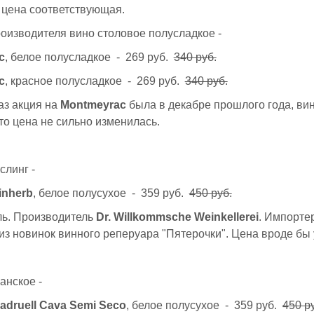
 цена соответствующая.
роизводителя вино столовое полусладкое -
c
, белое полусладкое - 269 руб.
340 руб.
c
, красное полусладкое - 269 руб.
340 руб.
аз акция на
Montmeyrac
была в декабре прошлого года, вин
что цена не сильно изменилась.
слинг -
inherb
, белое полусухое - 359 руб.
450 руб.
ль. Производитель
Dr. Willkommsche Weinkellerei
. Импорте
 из новинок винного реперуара "Пятерочки". Цена вроде бы
анское -
Padruell Cava Semi Seco
, белое полусухое - 359 руб.
450 р