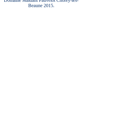
Domaine Maldant Pauvelot Chorey-les-
Beaune 2015.