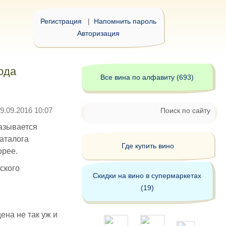
Регистрация
|
Напомнить пароль
Авторизация
ода
Все вина по алфавиту (693)
9.09.2016 10:07
Поиск по сайту
азывается
каталога
Где купить вино
орее.
ского
Скидки на вино в супермаркетах
(19)
ена не так уж и