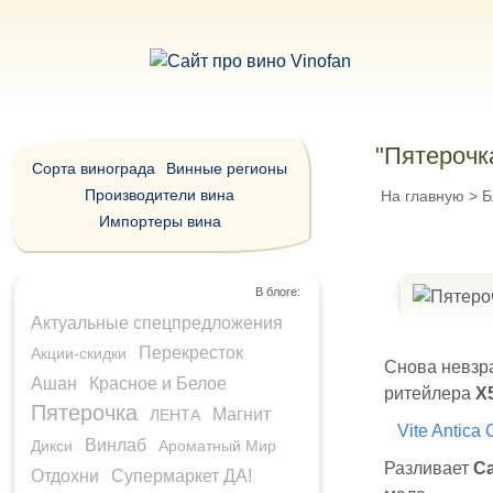
"Пятерочка
Сорта винограда
Винные регионы
Производители вина
На главную
>
Б
Импортеры вина
В блоге:
Актуальные спецпредложения
Перекресток
Акции-скидки
Снова невзра
Ашан
Красное и Белое
ритейлера
X
Пятерочка
Магнит
ЛЕНТА
Vite Antica 
Винлаб
Дикси
Ароматный Мир
Разливает
Ca
Отдохни
Супермаркет ДА!