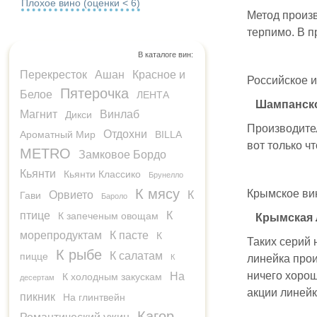
Плохое вино (оценки < 6)
Метод произ
терпимо. В п
В каталоге вин:
Перекресток
Ашан
Красное и
Российское и
Пятерочка
Белое
ЛЕНТА
Шампанск
Магнит
Винлаб
Дикси
Производит
Отдохни
Ароматный Мир
BILLA
вот только ч
METRO
Замковое Бордо
Кьянти
Кьянти Классико
Брунелло
К мясу
Крымское вин
Орвието
К
Гави
Бароло
птице
К
К запеченым овощам
Крымская 
морепродуктам
К пасте
К
Таких серий 
К рыбе
К салатам
пицце
К
линейка про
ничего хорош
На
К холодным закускам
десертам
акции линейк
пикник
На глинтвейн
Кагор