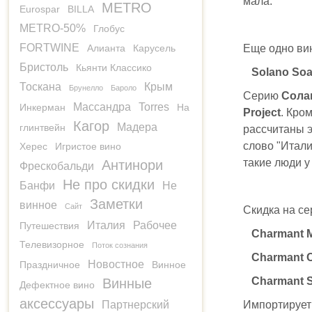
мала.
METRO
Eurospar
BILLA
METRO-50%
Глобус
FORTWINE
Алианта
Карусель
Еще одно вин
Бристоль
Кьянти Классико
Solano So
Тоскана
Крым
Брунелло
Бароло
Серию
Сола
Массандра
Torres
Инкерман
На
Project
. Кро
Кагор
Мадера
глинтвейн
рассчитаны э
слово "Итали
Херес
Игристое вино
такие люди у 
Антинори
Фрескобальди
Не про скидки
Банфи
Не
Заметки
винное
Сайт
Cкидка на се
Италия
Рабочее
Путешествия
Charmant M
Телевизорное
Поток сознания
Charmant 
Новостное
Праздничное
Винное
Charmant 
Винные
Дефектное вино
аксессуары
Партнерский
Импортируе