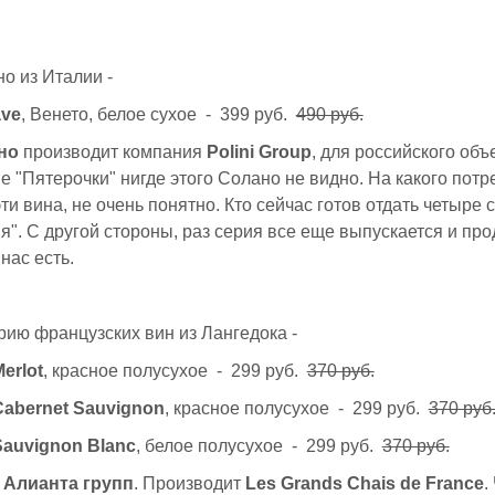
о из Италии -
ave
, Венето, белое сухое - 399 руб.
490 руб.
но
производит компания
Polini Group
, для российского об
ме "Пятерочки" нигде этого Солано не видно. На какого потр
ти вина, не очень понятно. Кто сейчас готов отдать четыре 
я". С другой стороны, раз серия все еще выпускается и прод
нас есть.
рию французских вин из Лангедока -
erlot
, красное полусухое - 299 руб.
370 руб.
Cabernet Sauvignon
, красное полусухое - 299 руб.
370 руб
Sauvignon Blanc
, белое полусухое - 299 руб.
370 руб.
т
Алианта групп
. Производит
Les Grands Chais de France
.