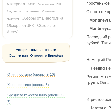
простенькое,
материал
АЛМИ
Гипермаркет НАШ
Седьмой Континент
От того же п
Стокманн
Обзоры от Виноголика
НОРМАН
Montmeyra
Обзоры от JFK
Обзоры от
Montmeyra
AlexV
Последний р
рублей. Так 
Авторитетные источники
Оценки вин
О проекте Винофан
Немецкий Ри
Riesling Fe
Отличное вино (оценки 9-10)
Регион Мозе
групп
. Одна
Хорошее вино (оценки 8)
Среднего качества вино (оценки 6-
Игристое исп
7)
Heretat el 