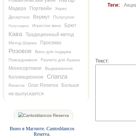
Романтический ужин
Теги:
Акци
Мадера
Портвейн
Херес
Вермут
Десертное
Полусухое
Брют
Игристое вино
Полусладкое
Кава
Традиционный метод
Просекко
Метод Шарма
Розовое
Вино для подарка
Повседневное
Разлито для Ашана
Текст:
Моносортовое
Выдержанное
Crianza
Коллекционное
Gran Reserva
Больше
Reserva
не выпускается
Вино в Магните. Cantosblancos
Reserva.