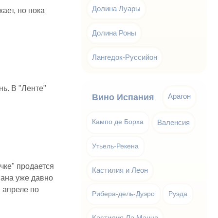
Долина Луары
жает, но пока
Долина Роны
Лангедок-Руссийон
нь. В "Ленте"
Арагон
Вино Испания
Кампо де Борха
Валенсия
Утьель-Рекена
чке" продается
Кастилия и Леон
мана уже давно
 апреле по
Рибера-дель-Дуэро
Руэда
Кастилия Ла Манча