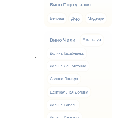
Вино Португалия
Бейраш
Дору
Мадейра
Аконкагуа
Вино Чили
Долина Касабланка
Долина Сан Антонио
Долина Лимари
Центральная Долина
Долина Рапель
Долина Колчагуа