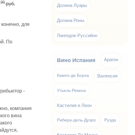
90
9
руб.
Долина Луары
Долина Роны
 конечно, для
Лангедок-Руссийон
ой. По
Арагон
Вино Испания
Кампо де Борха
Валенсия
рибьютор -
Утьель-Рекена
Кастилия и Леон
жно, компания
кого вина
Рибера-дель-Дуэро
Руэда
такого
айдутся,
Кастилия Ла Манча