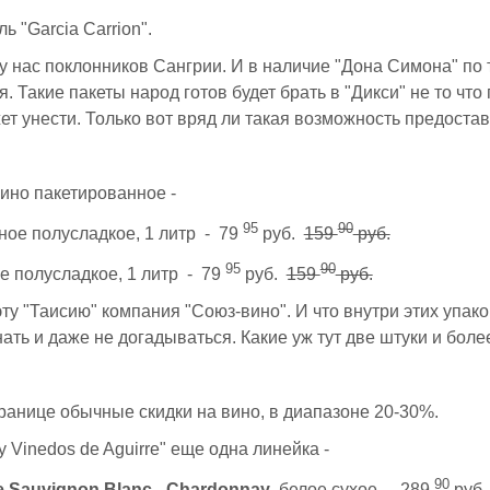
ь "Garcia Carrion".
у нас поклонников Сангрии. И в наличие "Дона Симона" по 
. Такие пакеты народ готов будет брать в "Дикси" не то что 
ет унести. Только вот вряд ли такая возможность предостав
ино пакетированное -
95
90
сное полусладкое, 1 литр - 79
руб.
159
руб.
95
90
ое полусладкое, 1 литр - 79
руб.
159
руб.
ту "Таисию" компания "Союз-вино". И что внутри этих упако
нать и даже не догадываться. Какие уж тут две штуки и боле
ранице обычные скидки на вино, в диапазоне 20-30%.
y Vinedos de Aguirre" еще одна линейка -
90