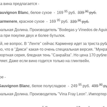
ва вина предлагается -
95
90
auvignon Blanc
, белое сухое - 169
руб.
339
руб.
95
90
Carmenere
, красное сухое - 169
руб.
339
руб.
альная Долина. Производитель "Bodegas y Vinedos de Aguir
а при покупке двух и более бутылок.
й, не вопрос. В "Ленте" сейчас Карменер идет за триста руб
, что в "Дикси" какая-то очень специальная версия. "Мунрай
ортная серия, бледная тень "Санрайза". Но цена 170 рубле
ляет. Даже если вино годится только на глинтвейн.
е -
95
90
Sauvignon Blanc
, белое полусладкое - 249
руб.
499
ру
альная Долина. Производитель "Vina Fray Leon". Импортер