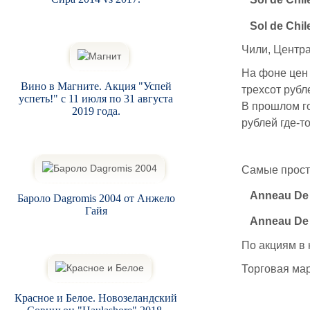
Sol de Chi
Sol de Chil
Чили, Центр
На фоне цен 
Вино в Магните. Акция "Успей
трехсот руб
успеть!" с 11 июля по 31 августа
В прошлом го
2019 года.
рублей где-т
Самые просты
Anneau De 
Бароло Dagromis 2004 от Анжело
Гайя
Anneau De 
По акциям в 
Торговая мар
Красное и Белое. Новозеландский