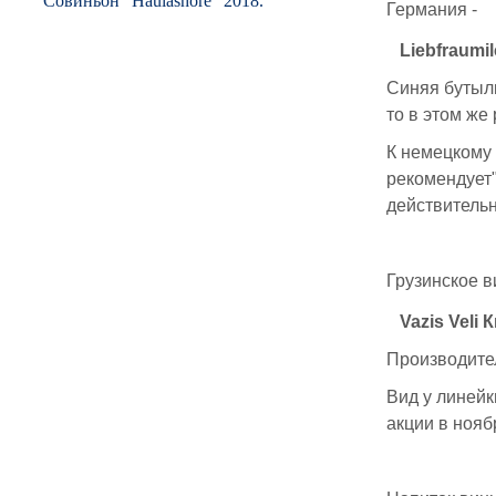
Совиньон "Haulashore" 2018.
Германия -
Liebfraumi
Синяя бутылк
то в этом же
К немецкому 
рекомендует"
действительн
Грузинское в
Vazis Veli
Производител
Вид у линейк
акции в нояб