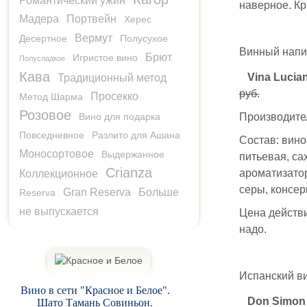
Романтический ужин
наверное. Кр
Мадера
Портвейн
Херес
Вермут
Десертное
Полусухое
Винный напит
Брют
Игристое вино
Полусладкое
Кава
Vina Lucia
Традиционный метод
руб.
Просекко
Метод Шарма
Розовое
Вино для подарка
Производител
Повседневное
Разлито для Ашана
Состав: вин
Моносортовое
Выдержанное
питьевая, са
Crianza
ароматизатор
Коллекционное
серы, консер
Gran Reserva
Больше
Reserva
не выпускается
Цена действи
надо.
Испанский ви
Вино в сети "Красное и Белое".
Don Simon 
Шато Тамань Совиньон.