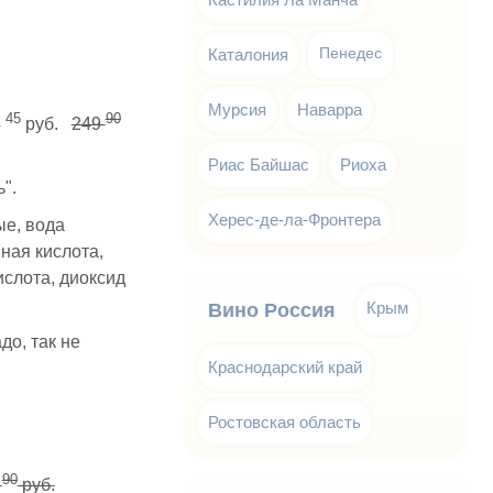
Каталония
Пенедес
Мурсия
Наварра
45
90
4
руб.
249
Риас Байшас
Риоха
".
Херес-де-ла-Фронтера
е, вода
ная кислота,
слота, диоксид
Крым
Вино Россия
до, так не
Краснодарский край
Ростовская область
90
9
руб.