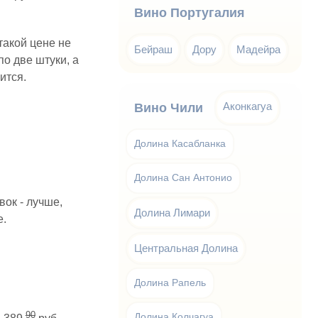
Вино Португалия
такой цене не
Бейраш
Дору
Мадейра
по две штуки, а
ится.
Аконкагуа
Вино Чили
Долина Касабланка
Долина Сан Антонио
вок - лучше,
Долина Лимари
е.
Центральная Долина
Долина Рапель
90
Долина Колчагуа