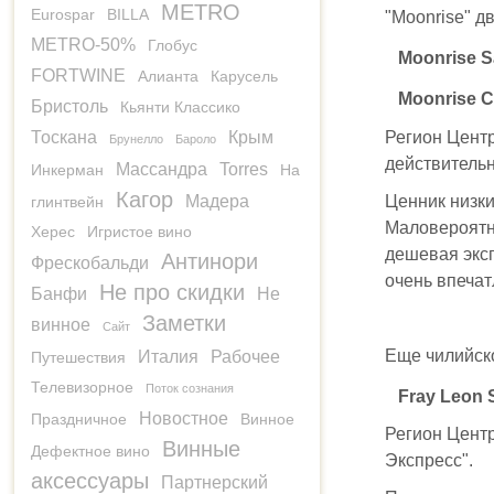
METRO
Eurospar
BILLA
"Moonrise" д
METRO-50%
Глобус
Moonrise S
FORTWINE
Алианта
Карусель
Moonrise 
Бристоль
Кьянти Классико
Регион Центр
Тоскана
Крым
Брунелло
Бароло
действительн
Массандра
Torres
Инкерман
На
Кагор
Ценник низки
Мадера
глинтвейн
Маловероятно
Херес
Игристое вино
дешевая эксп
Антинори
Фрескобальди
очень впечат
Не про скидки
Банфи
Не
Заметки
винное
Сайт
Еще чилийско
Италия
Рабочее
Путешествия
Телевизорное
Поток сознания
Fray Leon 
Новостное
Праздничное
Винное
Регион Центр
Винные
Дефектное вино
Экспресс".
аксессуары
Партнерский