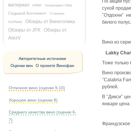
По акции пус
материал
АЛМИ
Гипермаркет НАШ
сухой продае
Седьмой Континент
Стокманн
"Отдохни" не
Обзоры от Виноголика
белого полус
НОРМАН
Обзоры от JFK
Обзоры от
AlexV
Вино из серии
Lakky Cha
Авторитетные источники
Тоже только 
Оценки вин
О проекте Винофан
Вино произво
"Calabria Fa
рублей.
Отличное вино (оценки 9-10)
В "Дикси" це
Хорошее вино (оценки 8)
январе цена 
Среднего качества вино (оценки 6-
7)
Французское 