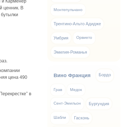
ы и Карменер
й ценник. В
Монтепульчано
 бутылки
Трентино-Альто Адидже
Умбрия
Орвието
Эмилия-Романья
раз.
 компании
Бордо
Вино Франция
няя цена 490
Грав
Медок
Перекрестке" в
Сент-Эмильон
Бургундия
Шабли
Гасконь