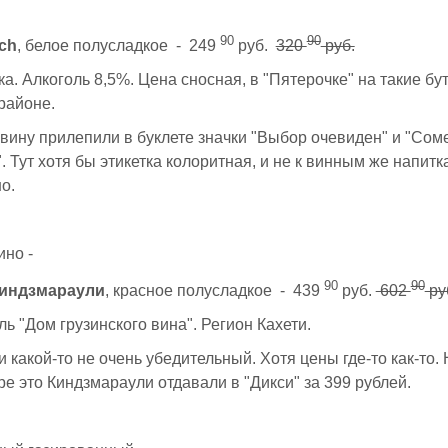
90
90
lch
, белое полусладкое - 249
руб.
320
руб.
а. Алкоголь 8,5%. Цена сносная, в "Пятерочке" на такие бу
 районе.
вину прилепили в буклете значки "Выбор очевиден" и "Сом
. Тут хотя бы этикетка колоритная, и не к винным же напитк
о.
ино -
90
90
 Киндзмараули
, красное полусладкое - 439
руб.
602
ру
ь "Дом грузинского вина". Регион Кахети.
и какой-то не очень убедительный. Хотя цены где-то как-то. 
ре это Киндзмараули отдавали в "Дикси" за 399 рублей.