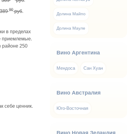
.
389
руб
.
90
389
руб
.
Долина Майпо
Долина Мауле
ки в пределах
е приемлемые.
в районе 250
Вино Аргентина
Мендоса
Сан Хуан
Вино Австралия
к себе ценник.
Юго-Восточная
Вино Новая Зеландия