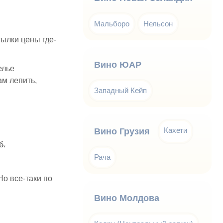
Мальборо
Нельсон
тылки цены где-
Вино ЮАР
елье
ам лепить,
Западный Кейп
Кахети
Вино Грузия
б.
Рача
Но все-таки по
Вино Молдова