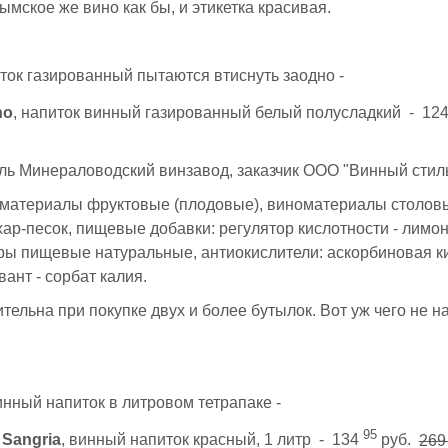
ымское же вино как бы, и этикетка красивая.
ок газированный пытаются втиснуть заодно -
no
, напиток винный газированный белый полусладкий - 12
ь Минераловодский винзавод, заказчик ООО "Винный стиль
оматериалы фруктовые (плодовые), виноматериалы столовы
хар-песок, пищевые добавки: регулятор кислотности - лимон
ы пищевые натуральные, антиокислители: аскорбиновая ки
вант - сорбат калия.
тельна при покупке двух и более бутылок. Вот уж чего не на
нный напиток в литровом тетрапаке -
95
Sangria
, винный напиток красный, 1 литр - 134
руб.
26