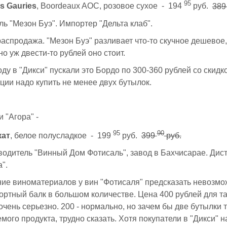
95
s Gauries
, Boordeaux AOC, розовое сухое - 194
руб.
38
ь "Мезон Буэ". Импортер "Дельта клаб".
спродажа. "Мезон Буэ" разливает что-то скучное дешевое,
но уж двести-то рублей оно стоит.
ду в "Дикси" пускали это Бордо по 300-360 рублей со скидк
ии надо купить не менее двух бутылок.
 "Агора" -
95
90
кат
, белое полусладкое - 199
руб.
399
руб.
одитель "Винный Дом Фотисаль", завод в Бахчисарае. Дист
".
ие виноматериалов у вин "Фотисаля" предсказать невозмо
ортный балк в большом количестве. Цена 400 рублей для та
очень серьезно. 200 - нормально, но зачем бы две бутылки 
мого продукта, трудно сказать. Хотя покупатели в "Дикси" н