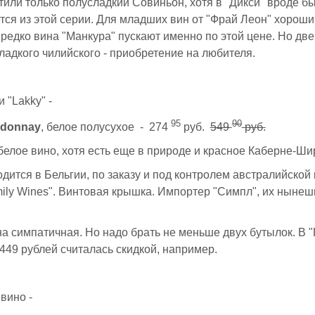
тили только полусладкий Совиньон, хотя в "Дикси" вроде б
тся из этой серии. Для младших вин от "Фрай Леон" хороши
редко вина "Манкура" пускают именно по этой цене. Но две
ладкого чилийского - приобретение на любителя.
 "Lakky" -
95
90
rdonnay
, белое полусухое - 274
руб.
549
руб.
белое вино, хотя есть еще в природе и красное Каберне-Ши
дится в Бельгии, по заказу и под контролем австралийской
mily Wines". Винтовая крышка. Импортер "Симпл", их нынеш
на симпатичная. Но надо брать не меньше двух бутылок. В "
449 рублей считалась скидкой, например.
вино -