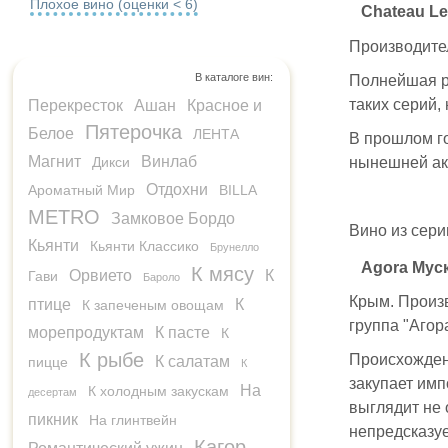
Плохое вино (оценки < 6)
Chateau Le
Производител
В каталоге вин:
Полнейшая ра
таких серий, 
Перекресток
Ашан
Красное и
Пятерочка
Белое
ЛЕНТА
В прошлом го
Магнит
Винлаб
нынешней акц
Дикси
Отдохни
Ароматный Мир
BILLA
METRO
Замковое Бордо
Вино из серии
Кьянти
Кьянти Классико
Брунелло
Agora Мус
К мясу
Орвието
К
Гави
Бароло
Крым. Произв
птице
К
К запеченым овощам
группа "Агора
морепродуктам
К пасте
К
К рыбе
Происхожден
К салатам
пицце
К
закупает имп
На
К холодным закускам
десертам
выглядит не 
пикник
На глинтвейн
непредсказуе
Кагор