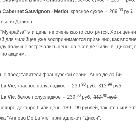
le Sauvignon Blanc - Chardonnay
, белое сухое - 289
руб
90
e Cabernet Sauvignon - Merlot
, красное сухое - 289
руб.
альная Долина.
"Мунрайза" эти цены не очень как-то смотрятся. Хотя ценни
лей для чилийцев уже воспринимаются привычно, как вполн
ду получше встречались цены на "Сол де Чили" в "Дикси", 
о по акциям.
е представители французской серии "Анно де ла Ви" -
90
90
La Vie
, красное полусладкое - 239
руб.
313
руб.
90
90
La Vie
, белое полусладкое - 239
руб.
313
руб.
ноябре-декабре были цены 189-199 рублей, так что нынче та
ка "Anneau De La Vie" принадлежит "Дикси".