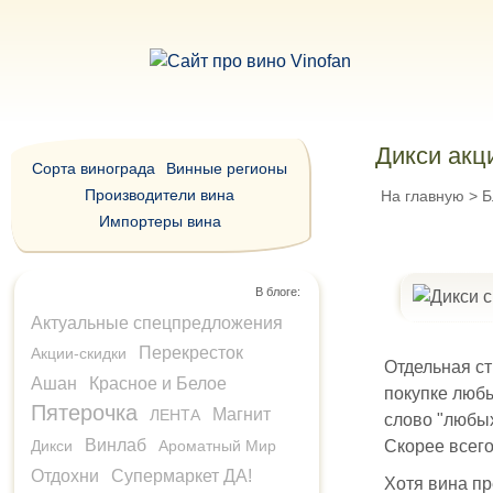
Дикси акц
Сорта винограда
Винные регионы
Производители вина
На главную
>
Б
Импортеры вина
В блоге:
Актуальные спецпредложения
Перекресток
Акции-скидки
Отдельная ст
Ашан
Красное и Белое
покупке любы
Пятерочка
Магнит
ЛЕНТА
слово "любых
Винлаб
Дикси
Ароматный Мир
Скорее всего
Отдохни
Супермаркет ДА!
Хотя вина пр