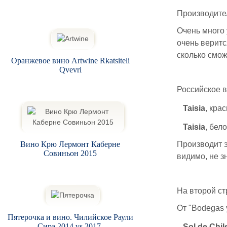
Производител
Очень много 
очень верится
сколько смож
Оранжевое вино Artwine Rkatsiteli
Qvevri
Российское в
Taisia
, кра
Taisia
, бел
Вино Крю Лермонт Каберне
Производит э
Совиньон 2015
видимо, не з
На второй ст
От "Bodegas 
Пятерочка и вино. Чилийское Раули
Сира 2014 vs 2017.