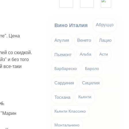
Абруццо
Вино Италия
re". Цена
Апулия
Венето
Лацио
лей со скидкой.
Пьемонт
Альба
Асти
з" и без того
й все-таки
Барбареско
Бароло
Сардиния
Сицилия
Тоскана
Кьянти
б.
Кьянти Классико
 "Марин
Монтальчино