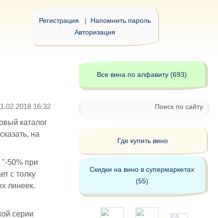
Регистрация
|
Напомнить пароль
Авторизация
Все вина по алфавиту (693)
11.02.2018 16:32
Поиск по сайту
новый каталог
сказать, на
Где купить вино
 "-50% при
Скидки на вино в супермаркетах
ет с толку
(55)
х линеек.
кой серии