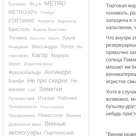
METRO
Eurospar
BILLA
Торговая мар
METRO-50%
Глобус
понимать, ра
запущена в э
FORTWINE
Алианта
Карусель
напылении, ч
Бристоль
Кьянти Классико
Что внутри э
Тоскана
Крым
Брунелло
Бароло
резервуарным
Массандра
Torres
Инкерман
На
привычно за
Кагор
Мадера
глинтвейн
солнца Таман
Херес
Игристое вино
мешает им бе
Антинори
Фрескобальди
виноматериал
Не про скидки
Банфи
Не
игристое смы
Заметки
винное
Сайт
Хотя в случа
Италия
Рабочее
Путешествия
возможно, мн
бутылку-друг
Телевизорное
Поток сознания
нибудь прист
Новостное
Праздничное
Винное
Винные
Дефектное вино
аксессуары
Партнерский
"Вином недел