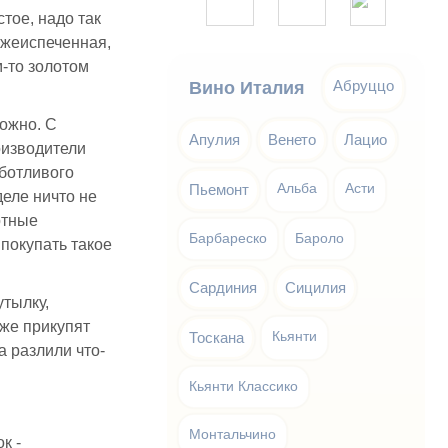
тое, надо так
ежеиспеченная,
м-то золотом
Абруццо
Вино Италия
можно. С
Апулия
Венето
Лацио
оизводители
ботливого
Пьемонт
Альба
Асти
деле ничто не
ртные
Барбареско
Бароло
 покупать такое
Сардиния
Сицилия
утылку,
аже прикупят
Тоскана
Кьянти
а разлили что-
Кьянти Классико
Монтальчино
к -