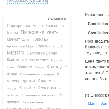
Плохое вино (оценки < 6)
Испанское ви
В каталоге вин:
Castillo l
Перекресток
Ашан
Красное и
Пятерочка
Белое
ЛЕНТА
Castillo la
Магнит
Винлаб
Дикси
Производител
Отдохни
Ароматный Мир
BILLA
Валенсия. На
METRO
"Мурвиедро" 
Замковое Бордо
Кьянти
Кьянти Классико
Брунелло
Цена где-то 
К мясу
Орвието
К
что именно з
Гави
Бароло
этикетка. А 
птице
К
К запеченым овощам
должна быть
морепродуктам
К пасте
К
К рыбе
К салатам
пицце
К
На
К холодным закускам
Из широко ра
десертам
пикник
На глинтвейн
Martini Ver
Кагор