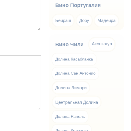
Вино Португалия
Бейраш
Дору
Мадейра
Аконкагуа
Вино Чили
Долина Касабланка
Долина Сан Антонио
Долина Лимари
Центральная Долина
Долина Рапель
Долина Колчагуа