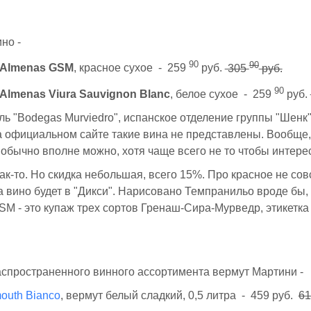
но -
90
90
as Almenas GSM
, красное сухое - 259
руб.
305
руб.
90
s Almenas Viura Sauvignon Blanc
, белое сухое - 259
руб.
ь "Bodegas Murviedro", испанское отделение группы "Шенк"
 официальном сайте такие вина не представлены. Вообще,
обычно вполне можно, хотя чаще всего не то чтобы интере
как-то. Но скидка небольшая, всего 15%. Про красное не сов
а вино будет в "Дикси". Нарисовано Темпранильо вроде бы
GSM - это купаж трех сортов Гренаш-Сира-Мурведр, этикетка
.
спространенного винного ассортимента вермут Мартини -
mouth Bianco
, вермут белый сладкий, 0,5 литра - 459 руб.
61