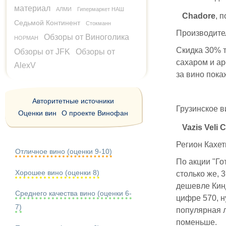
материал
АЛМИ
Гипермаркет НАШ
Chadore
, 
Седьмой Континент
Стокманн
Производител
Обзоры от Виноголика
НОРМАН
Скидка 30% т
Обзоры от JFK
Обзоры от
сахаром и ар
AlexV
за вино пока
Авторитетные источники
Грузинское в
Оценки вин
О проекте Винофан
Vazis Veli
Регион Кахет
Отличное вино (оценки 9-10)
По акции "Го
Хорошее вино (оценки 8)
столько же, 
дешевле Кинд
Среднего качества вино (оценки 6-
цифре 570, н
7)
популярная л
поменьше.