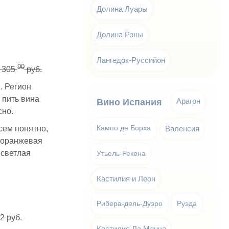
Долина Луары
Долина Роны
Лангедок-Руссийон
90
305
руб.
. Регион
 пить вина
Арагон
Вино Испания
сно.
сем понятно,
Кампо де Борха
Валенсия
, оранжевая
 светлая
Утьель-Рекена
Кастилия и Леон
Рибера-дель-Дуэро
Руэда
2 руб.
Кастилия Ла Манча