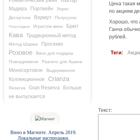
Романтический ужин
Цена такая м
Мадера
Портвейн
Херес
по акциям д
Вермут
Десертное
Полусухое
Хорошо, что 
Брют
Игристое вино
Полусладкое
Ганча обычно
Кава
Традиционный метод
рублей.
Просекко
Метод Шарма
Розовое
Теги:
Акци
Вино для подарка
Повседневное
Разлито для Ашана
Моносортовое
Выдержанное
Crianza
Коллекционное
Gran Reserva
Больше
Reserva
не выпускается
Текст:
Вино в Магните. Апрель 2019.
Локальные распродажи.