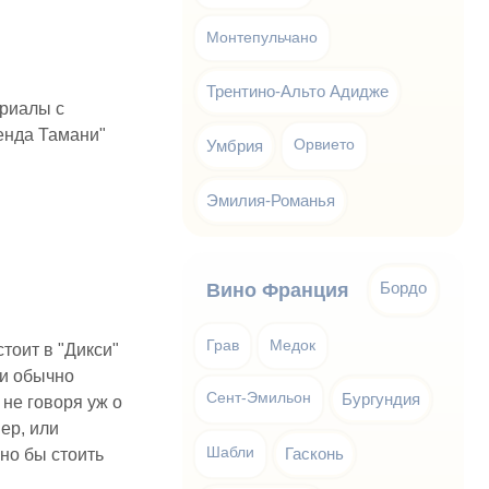
Монтепульчано
Трентино-Альто Адидже
ериалы с
енда Тамани"
Умбрия
Орвието
Эмилия-Романья
Бордо
Вино Франция
Грав
Медок
тоит в "Дикси"
ви обычно
Сент-Эмильон
Бургундия
не говоря уж о
ер, или
Шабли
Гасконь
но бы стоить