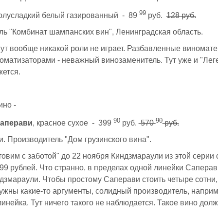
99
полусладкий белый газированный - 89
руб.
128 руб.
ь "Комбинат шампанских вин", Ленинградская область.
ут вообще никакой роли не играет. Разбавленные виномат
оматизаторами - неважный винозаменитель. Тут уже и "Лег
жется.
ино -
90
90
 Саперави
, красное сухое - 399
руб.
570
руб.
и. Производитель "Дом грузинского вина".
товим с заботой" до 22 ноября Киндзмараули из этой серии с
399 рублей. Что странно, в пределах одной линейки Сапера
змараули. Чтобы простому Саперави стоить четыре сотни, 
ужны какие-то аргументы, солидный производитель, наприм
инейка. Тут ничего такого не наблюдается. Такое вино долж