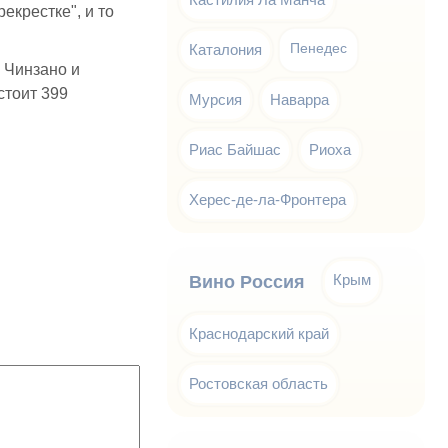
екрестке", и то
Каталония
Пенедес
 Чинзано и
стоит 399
Мурсия
Наварра
Риас Байшас
Риоха
Херес-де-ла-Фронтера
Крым
Вино Россия
Краснодарский край
Ростовская область