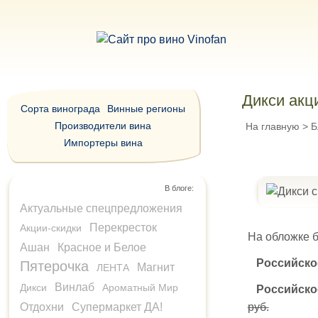
Дикси акци
Сорта винограда
Винные регионы
Производители вина
На главную
>
Б
Импортеры вина
В блоге:
Актуальные спецпредложения
Перекресток
Акции-скидки
На обложке б
Ашан
Красное и Белое
Российско
Пятерочка
Магнит
ЛЕНТА
Винлаб
Дикси
Ароматный Мир
Российско
руб.
Отдохни
Супермаркет ДА!