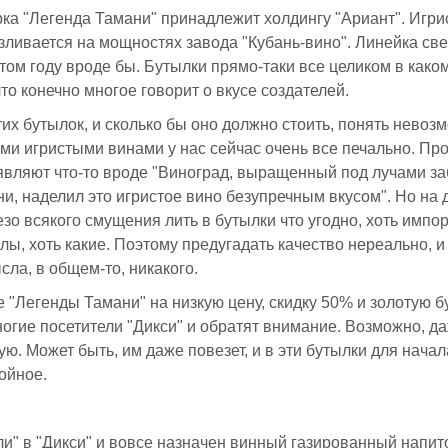
ка "Легенда Тамани" принадлежит холдингу "Ариант". Игрис
зливается на мощностях завода "Кубань-вино". Линейка св
том году вроде бы. Бутылки прямо-таки все целиком в како
то конечно многое говорит о вкусе создателей.
тих бутылок, и сколько бы оно должно стоить, понять невоз
и игристыми винами у нас сейчас очень все печально. Пр
являют что-то вроде "Виноград, выращенный под лучами за
и, наделил это игристое вино безупречным вкусом". Но на 
зо всякого смущения лить в бутылки что угодно, хоть импо
ы, хоть какие. Поэтому предугадать качество нереально, и
сла, в общем-то, никакого.
е "Легенды Тамани" на низкую цену, скидку 50% и золотую б
огие посетители "Дикси" и обратят внимание. Возможно, д
ую. Может быть, им даже повезет, и в эти бутылки для начал
ойное.
и" в "Дикси" и вовсе назначен винный газированный напито