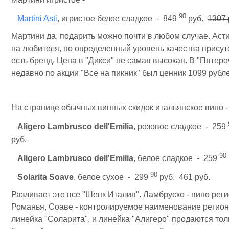
90
Martini Asti
, игристое белое сладкое - 849
руб.
1307 
Мартини да, подарить можно почти в любом случае. Асти
на любителя, но определенный уровень качества присутс
есть бренд. Цена в "Дикси" не самая высокая. В "Пятеро
недавно по акции "Все на пикник" был ценник 1099 рубл
На странице обычных винных скидок итальянское вино -
Aligero Lambrusco dell'Emilia
, розовое сладкое - 259
руб.
90
Aligero Lambrusco dell'Emilia
, белое сладкое - 259
90
Solarita Soave
, белое сухое - 299
руб.
461 руб.
Разливает это все "Шенк Италия". Ламбруско - вино рег
Романья, Соаве - контролируемое наименование регион
линейка "Соларита", и линейка "Алигеро" продаются толь