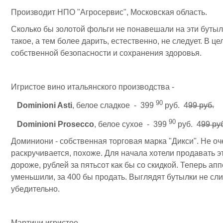
Производит НПО "Агросервис", Московская область.
Сколько бы золотой фольги не понавешали на эти бутыл
такое, а тем более дарить, естественно, не следует. В це
собственной безопасности и сохранения здоровья.
Игристое вино итальянского производства -
90
Dominioni Asti
, белое сладкое - 399
руб.
499 руб.
90
Dominioni Prosecco
, белое сухое - 399
руб.
499 ру
Доминиони - собственная торговая марка "Дикси". Не оч
раскручивается, похоже. Для начала хотели продавать э
дороже, рублей за пятьсот как бы со скидкой. Теперь ап
уменьшили, за 400 бы продать. Выглядят бутылки не сл
убедительно.
Мартини игристое -