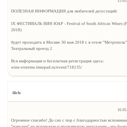
15.05
ПОЛЕЗНАЯ ИНФОРМАЦИЯ для любителей дегустаций:
IX ФЕСТИВАЛЬ ВИН ЮАР - Festival of South African Wines 
2018)
будет проходить в Москве 30 мая 2018 г. в отеле "Метрополь"
Театральный проезд 2
Вся информация и бесплатная регистрация здесь:
wine-extreme.timepad.ru/event/718135/
ilich:
16.05
Огромное спасибо! До сих с пор с благодарностью вспомин
"наводки" на испанскую и итальянскую дегустации - это было