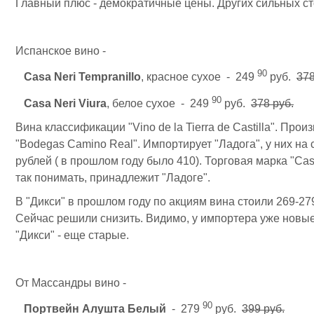
Главный плюс - демократичные цены. Других сильных ст
Испанское вино -
90
Casa Neri Tempranillo
, красное сухое - 249
руб.
378
90
Casa Neri Viura
, белое сухое - 249
руб.
378 руб.
Вина классификации "Vino de la Tierra de Castilla". Прои
"Bodegas Camino Real". Импортирует "Ладога", у них на 
рублей ( в прошлом году было 410). Торговая марка "Cas
так понимать, принадлежит "Ладоге".
В "Дикси" в прошлом году по акциям вина стоили 269-27
Сейчас решили снизить. Видимо, у импортера уже новые 
"Дикси" - еще старые.
От Массандры вино -
90
Портвейн Алушта Белый
- 279
руб.
399 руб.