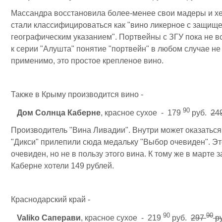
Массандра восстановила более-менее свои мадеры и х
стали классифицироваться как "вино ликерное с защи
географическим указанием". Портвейны с ЗГУ пока не в
к серии "Алушта" понятие "портвейн" в любом случае не
применимо, это простое крепленое вино.
Также в Крыму производится вино -
90
Дом Солнца Каберне
, красное сухое - 179
руб.
249
Производитель "Вина Ливадии". Внутри может оказаться 
"Дикси" прилепили сюда медальку "Выбор очевиден". Эт
очевиден, но не в пользу этого вина. К тому же в марте з
Каберне хотели 149 рублей.
Краснодарский край -
90
90
Valiko Саперави
, красное сухое - 219
руб.
297
ру