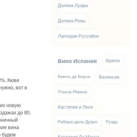
Долина Луары
Долина Роны
Лангедок-Руссийон
Арагон
Вино Испания
Кампо де Борха
Валенсия
0%. Кюве
нужно, вот в
Утьель-Рекена
их новую
Кастилия и Леон
одажах до 80.
иничный
Рибера-дель-Дуэро
Руэда
кие вина
о будем
Кастилия Ла Манча