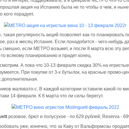
к-то и интерес поддерживать, а в феврале МЕТРО что-то с
 прошлая акция на Испанию была не то чтобы о чем, и нын
о кого порадует.
, такая регулярность акций позволяет как-то планировать по
ое, раз в месяц Испания. Если понадобится - чего-нибудь да
ь смешно, если МЕТРО возьмет, и после 8 марта всю эту ре
т-то всякому планированию и придет конец.
смотрим. А пока что 10-13 февраля скидка 30% на игристые
умеется. При покупке от 3-х бутылок, на красные промо-це
к дополнительная.
иков маловато-с. В каждой категории оставили какой-то м
таки 14 февраля. К 8 марта что ли силы берегут.
uett
розовое, брют и полусухое - по 629 рублей, Reserva - 6
обовать уже, конечно, что за Каву от Вальформозы продает