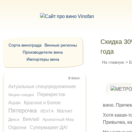
Скидка 30
Сорта винограда
Винные регионы
года
Производители вина
Импортеры вина
На главную
>
Б
В блоге:
Актуальные спецпредложения
Перекресток
Акции-скидки
Ашан
Красное и Белое
вино. Причем
Пятерочка
Магнит
ЛЕНТА
Хотя какая-т
Винлаб
Дикси
Ароматный Мир
Привычка, ка
Отдохни
Супермаркет ДА!