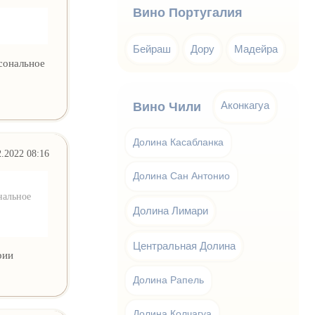
Вино Португалия
Бейраш
Дору
Мадейра
рсональное
Аконкагуа
Вино Чили
Долина Касабланка
2.2022 08:16
Долина Сан Антонио
нальное
Долина Лимари
Центральная Долина
рии
Долина Рапель
Долина Колчагуа