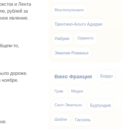
ресток и Лента
Монтепульчано
ле, рублей за
чное явление.
Трентино-Альто Адидже
Умбрия
Орвието
общем-то,
Эмилия-Романья
было дороже.
Бордо
Вино Франция
и ноябре.
Грав
Медок
Сент-Эмильон
Бургундия
Шабли
Гасконь
ое.