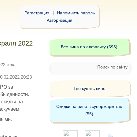
Регистрация
|
Напомнить пароль
Авторизация
враля 2022
Все вина по алфавиту (693)
22 года
Поиск по сайту
0.02.2022 20:23
РО за
Где купить вино
обыденности.
скидки на
Скидки на вино в супермаркетах
аскучаем.
(55)
ными.