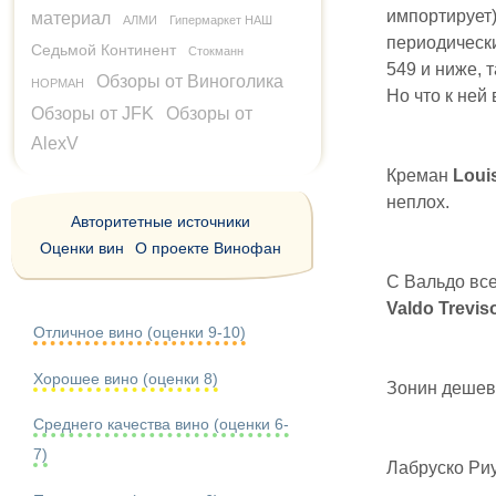
импортирует)
материал
АЛМИ
Гипермаркет НАШ
периодически
Седьмой Континент
Стокманн
549 и ниже, 
Обзоры от Виноголика
НОРМАН
Но что к ней 
Обзоры от JFK
Обзоры от
AlexV
Креман
Louis
неплох.
Авторитетные источники
Оценки вин
О проекте Винофан
С Вальдо все
Valdo Trevis
Отличное вино (оценки 9-10)
Хорошее вино (оценки 8)
Зонин дешево
Среднего качества вино (оценки 6-
7)
Лабруско Риу