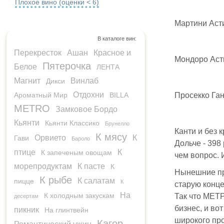
Плохое вино (оценки < 6)
Мартини Асти
В каталоге вин:
Перекресток
Ашан
Красное и
Мондоро Асти
Пятерочка
Белое
ЛЕНТА
Магнит
Винлаб
Дикси
Отдохни
Ароматный Мир
BILLA
Просекко Ган
METRO
Замковое Бордо
Кьянти
Кьянти Классико
Брунелло
Канти и без 
К мясу
Орвието
К
Гави
Бароло
Дольче - 398
птице
К
К запеченым овощам
чем вопрос. 
морепродуктам
К пасте
К
Нынешние пр
К рыбе
К салатам
пицце
К
старую конце
На
К холодным закускам
Так что МЕТ
десертам
бизнес, и во
пикник
На глинтвейн
широкого про
Кагор