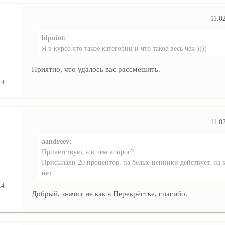
11.0
blpoint:
Я в курсе что такое категории и что такое весь чек ))))
Приятно, что удалось вас рассмешить.
14
11.0
aandreev:
Приветствую, а в чем вопрос?
Присылали 20 процентов, на белые ценники действует, на 
нет.
14
Добрый, значит не как в Перекрёстке, спасибо.