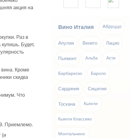
лабенько
ешняя акция на
Абруццо
Вино Италия
купки. Раз в
Апулия
Венето
Лацио
 купишь. Будет,
гулярность
Пьемонт
Альба
Асти
 вина. Кроме
Барбареско
Бароло
нники скидка
Сардиния
Сицилия
инимум. Что
Тоскана
Кьянти
Кьянти Классико
99. Приемлемо.
Монтальчино
 (и