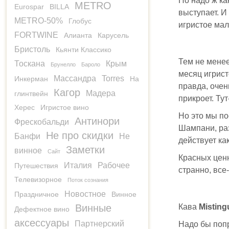
Но надо ж ка
METRO
Eurospar
BILLA
выступает. И
METRO-50%
Глобус
игристое мал
FORTWINE
Алианта
Карусель
Бристоль
Кьянти Классико
Тем не менее
Тоскана
Крым
Брунелло
Бароло
месяц игрист
Массандра
Torres
Инкерман
На
правда, очен
Кагор
Мадера
глинтвейн
прикроет. Ту
Херес
Игристое вино
Но это мы по
Антинори
Фрескобальди
Шампани, раз
Не про скидки
Банфи
Не
действует ка
Заметки
винное
Сайт
Красных ценн
Италия
Рабочее
Путешествия
странно, все-
Телевизорное
Поток сознания
Новостное
Праздничное
Винное
Винные
Кава
Misting
Дефектное вино
аксессуары
Партнерский
Надо бы попр