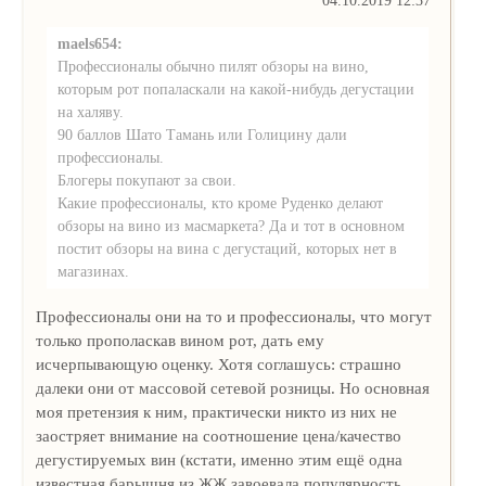
04.10.2019 12:37
maels654:
Профессионалы обычно пилят обзоры на вино,
которым рот попаласкали на какой-нибудь дегустации
на халяву.
90 баллов Шато Тамань или Голицину дали
профессионалы.
Блогеры покупают за свои.
Какие профессионалы, кто кроме Руденко делают
обзоры на вино из масмаркета? Да и тот в основном
постит обзоры на вина с дегустаций, которых нет в
магазинах.
Профессионалы они на то и профессионалы, что могут
только прополаскав вином рот, дать ему
исчерпывающую оценку. Хотя соглашусь: страшно
далеки они от массовой сетевой розницы. Но основная
моя претензия к ним, практически никто из них не
заостряет внимание на соотношение цена/качество
дегустируемых вин (кстати, именно этим ещё одна
известная барышня из ЖЖ завоевала популярность