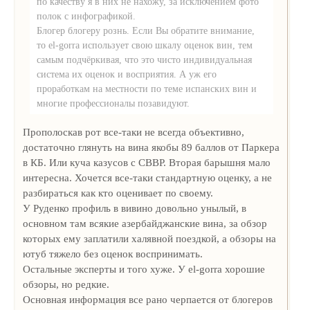
по качеству я в них не нахожу, за исключением фото
полок с инфографикой.
Блогер блогеру рознь. Если Вы обратите внимание,
то el-gorra использует свою шкалу оценок вин, тем
самым подчёркивая, что это чисто индивидуальная
система их оценок и восприятия. А уж его
проработкам на местности по теме испанских вин и
многие профессионалы позавидуют.
Прополоскав рот все-таки не всегда объективно,
достаточно глянуть на вина якобы 89 баллов от Паркера
в КБ. Или куча казусов с СВВР. Вторая барышня мало
интересна. Хочется все-таки стандартную оценку, а не
разбиратьcя как кто оценивает по своему.
У Руденко профиль в вивино довольно унылый, в
основном там всякие азербайджанские вина, за обзор
которых ему заплатили халявной поездкой, а обзоры на
ютуб тяжело без оценок воспринимать.
Остальные эксперты и того хуже. У el-gorra хорошие
обзоры, но редкие.
Основная информация все рано черпается от блогеров