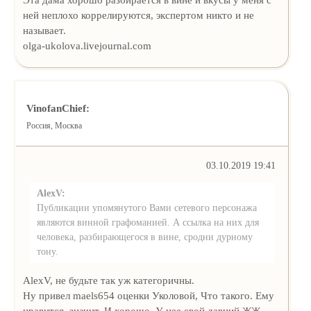
ней неплохо коррелируются, экспертом никто и не
называет.
olga-ukolova.livejournal.com
VinofanChief:
Россия, Москва
03.10.2019 19:41
AlexV:
Публикации упомянутого Вами сетевого персонажа
являются винной графоманией. А ссылка на них для
человека, разбирающегося в вине, сродни дурному
тону.
AlexV, не будьте так уж категоричны.
Ну привел maels654 оценки Уколовой, Что такого. Ему
нравится, значит. И хорошо. У нее свой давний ЖЖ.