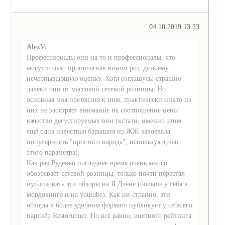
04.10.2019 13:23
AlexV:
Профессионалы они на то и профессионалы, что
могут только прополаскав вином рот, дать ему
исчерпывающую оценку. Хотя соглашусь: страшно
далеки они от массовой сетевой розницы. Но
основная моя претензия к ним, практически никто из
них не заостряет внимание на соотношение цена/
качество дегустируемых вин (кстати, именно этим
ещё одна известная барышня из ЖЖ завоевала
популярность "простого народа", используя эрзац
этого параметра).
Как раз Руденко последнее время очень много
обозревает сетевой розницы, только почти перестал
публиковать эти обзоры на Я.Дзене (больше у себя в
мордокниге и на youtube). Как ни странно, эти
обзоры в более удобном формате публикует у себя его
партнёр Restorunner. Но всё равно, внятного рейтинга