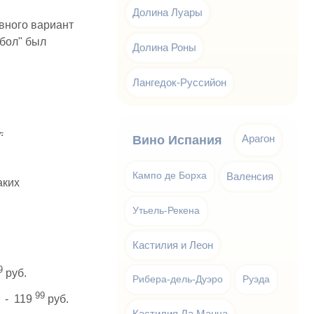
Долина Луары
вного вариант
бол" был
Долина Роны
Лангедок-Руссийон
.
Арагон
Вино Испания
Кампо де Борха
Валенсия
аких
Утьель-Рекена
Кастилия и Леон
9
руб.
Рибера-дель-Дуэро
Руэда
99
а - 119
руб.
Кастилия Ла Манча