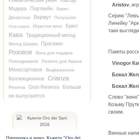
Романтический ужин
Aristov
, иг
Мадера
Портвейн
Херес
Серию "Левъ 
Вермут
Десертное
Полусухое
Линейку "Ари
Брют
Игристое вино
Полусладкое
таки выгляди
Кава
Традиционный метод
Просекко
Метод Шарма
Розовое
Пакеты росси
Вино для подарка
Повседневное
Разлито для Ашана
Vinogor К
Моносортовое
Выдержанное
Бокал Жел
Crianza
Коллекционное
Бокал Жел
Gran Reserva
Больше
Reserva
не выпускается
Слово "вино"
Козьму Прутк
своим.
Винные напит
Пятерочка и вино. Кьянти "Oro dei