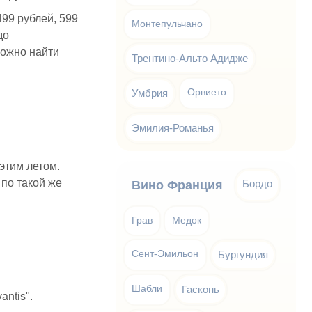
99 рублей, 599
Монтепульчано
до
можно найти
Трентино-Альто Адидже
Умбрия
Орвието
Эмилия-Романья
этим летом.
 по такой же
Бордо
Вино Франция
Грав
Медок
Сент-Эмильон
Бургундия
Шабли
Гасконь
antis".