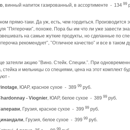
99
o
, винный напиток газированный, в ассортименте - 134
ом прямо-таки. Да уж, есть, чем гордиться. Производится э
ля "Пятерочки", похоже. Пора бы им что ли уже завести знач
азвешивать на самые жуткие продукты, но сделанные по спец
терочка рекомендует", "Отличное качество" и все в таком д
е затеяли акцию "Вино. Стейк. Специи.". При одновременн
, стейка и мельницы со специями, цена на этот комплект бу
уют -
99
inotage
, ЮАР, красное сухое - 389
руб.
99
hardonnay - Viognier
, ЮАР, белое сухое - 389
руб.
99
Саперави
, Грузия, красное сухое - 399
руб.
99
Цинандали
, Грузия, белое сухое - 399
руб.
99