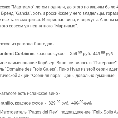
екко "Мартиамо" летом подняли, до этого по акциям было 4
. Бренд "Gancia", хоть и российские у него владельцы, гораз
 все-таки смотрится. И игристые вина, и вермуты. А цены 
этого совсем уж невнятного "Мартиамо".
ское из региона Лангедок -
99
99
nteret Corbieres
, красное сухое - 359
руб.
449
руб.
ое наименование Корбьер. Вино появилось в "Пятерочке" 
ь "Domaine des Trois Galets". Пино Нуар из этой серии идет
тической акции "Осенняя пора". Цены довольно гуманные.
каталоге есть испанское вино -
99
99
ranillo
, красное сухое - 329
руб.
409
руб.
Изготовитель "Pagos del Rey", подразделение "Felix Solis Av