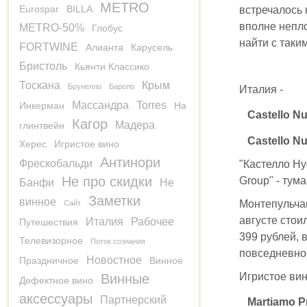
METRO
Eurospar
BILLA
встречалось 
вполне непло
METRO-50%
Глобус
найти с таки
FORTWINE
Алианта
Карусель
Бристоль
Кьянти Классико
Тоскана
Крым
Брунелло
Бароло
Италия -
Массандра
Torres
Инкерман
На
Castello N
Кагор
Мадера
глинтвейн
Castello Nu
Херес
Игристое вино
Антинори
Фрескобальди
"Кастелло Ну
Не про скидки
Group" - тум
Банфи
Не
Заметки
винное
Монтепульчан
Сайт
августе стои
Италия
Рабочее
Путешествия
399 рублей, 
Телевизорное
Поток сознания
повседневнос
Новостное
Праздничное
Винное
Игристое вин
Винные
Дефектное вино
аксессуары
Партнерский
Martiamo P