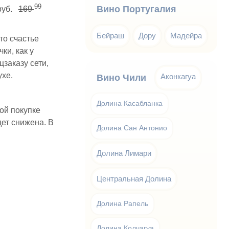
99
Вино Португалия
руб.
169
Бейраш
Дору
Мадейра
то счастье
ки, как у
заказу сети,
ухе.
Аконкагуа
Вино Чили
Долина Касабланка
ой покупке
дет снижена. В
Долина Сан Антонио
Долина Лимари
Центральная Долина
Долина Рапель
Долина Колчагуа