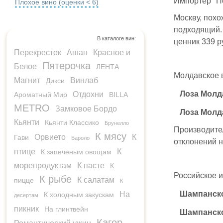
Импортер "П
Плохое вино (оценки < 6)
Москву, похо
подходящий.
В каталоге вин:
ценник 339 р
Перекресток
Ашан
Красное и
Пятерочка
Белое
ЛЕНТА
Молдавское в
Магнит
Винлаб
Дикси
Лоза Молда
Отдохни
Ароматный Мир
BILLA
METRO
Замковое Бордо
Лоза Молд
Кьянти
Кьянти Классико
Брунелло
Производител
К мясу
Орвието
К
Гави
Бароло
отклонений н
птице
К
К запеченым овощам
морепродуктам
К пасте
К
Российское и
К рыбе
К салатам
пицце
К
Шампанск
На
К холодным закускам
десертам
пикник
На глинтвейн
Шампанск
Кагор