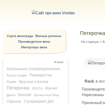
Пятерочка
Сорта винограда
Винные регионы
Производители вина
На главную
>
Б
Импортеры вина
В блоге:
Актуальные спецпредложения
Перекресток
Акции-скидки
Rauli
, в ас
Ашан
Красное и Белое
Пятерочка
Магнит
ЛЕНТА
Производите
Винлаб
Нарисованы
Дикси
Ароматный Мир
Отдохни
Супермаркет ДА!
Приличный ва