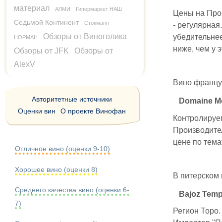
материал
АЛМИ
Гипермаркет НАШ
Цены на Прос
Седьмой Континент
Стокманн
- регулярная
Обзоры от Виноголика
убедительнее
НОРМАН
ниже, чем у 
Обзоры от JFK
Обзоры от
AlexV
Вино француз
Авторитетные источники
Domaine Mo
Оценки вин
О проекте Винофан
Контролируем
Производител
цене по тема
Отличное вино (оценки 9-10)
Хорошее вино (оценки 8)
В питерском 
Среднего качества вино (оценки 6-
Bajoz Temp
7)
Регион Торо. 