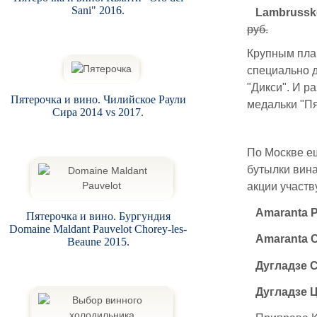
Sani" 2016.
Lambrussk
руб.
Крупным план
специально д
"Дикси". И р
Пятерочка и вино. Чилийское Раули
медальки "Пя
Сира 2014 vs 2017.
По Москве ещ
бутылки вина
акции участв
Amaranta P
Пятерочка и вино. Бургундия
Domaine Maldant Pauvelot Chorey-les-
Amaranta C
Beaune 2015.
Дугладзе 
Дугладзе 