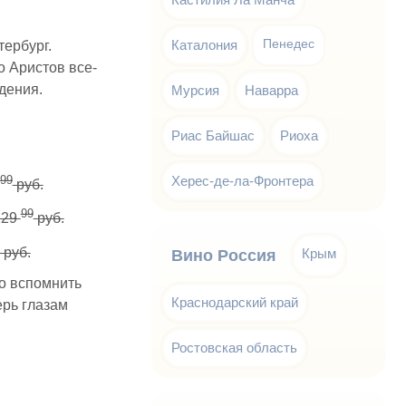
Каталония
Пенедес
ербург.
о Аристов все-
дения.
Мурсия
Наварра
Риас Байшас
Риоха
99
Херес-де-ла-Фронтера
руб.
99
129
руб.
руб.
Крым
Вино Россия
ко вспомнить
Краснодарский край
ерь глазам
Ростовская область