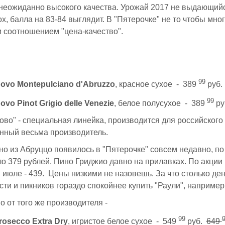
неожиданно высокого качества. Урожай 2017 не выдающийся
х, балла на 83-84 выглядит. В "Пятерочке" не то чтобы мно
м соотношением "цена-качество".
99
uovo Montepulciano d'Abruzzo
, красное сухое - 389
руб
99
ovo Pinot Grigio delle Venezie
, белое полусухое - 389
ру
ово" - специальная линейка, производится для российского р
анный весьма производитель.
о из Абруццо появилось в "Пятерочке" совсем недавно, по
ло 379 рублей. Пино Гриджио давно на прилавках. По акции
в июле - 439. Цены низкими не назовешь. За что столько ден
ти и пикников гораздо спокойнее купить "Раули", например
о от того же производителя -
99
rosecco Extra Dry
, игристое белое сухое - 549
руб.
649