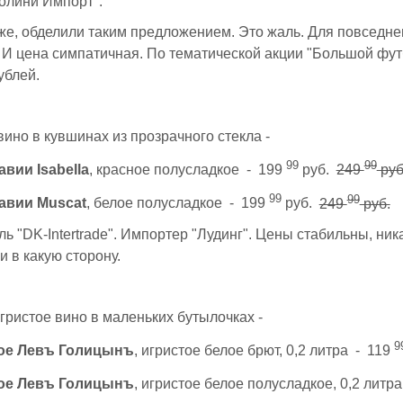
олини Импорт".
же, обделили таким предложением. Это жаль. Для повседне
 И цена симпатичная. По тематической акции "Большой фут
ублей.
ино в кувшинах из прозрачного стекла -
99
99
вии Isabella
, красное полусладкое - 199
руб.
249
руб
99
99
авии Muscat
, белое полусладкое - 199
руб.
249
руб.
ь "DK-Intertrade". Импортер "Лудинг". Цены стабильны, ник
и в какую сторону.
гристое вино в маленьких бутылочках -
9
ое Левъ Голицынъ
, игристое белое брют, 0,2 литра - 119
ое Левъ Голицынъ
, игристое белое полусладкое, 0,2 литр