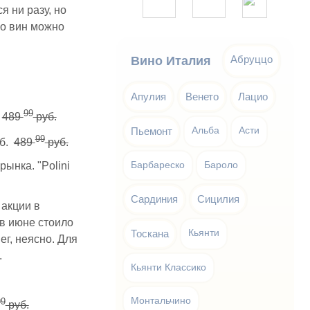
 ни разу, но
го вин можно
Абруццо
Вино Италия
Апулия
Венето
Лацио
99
.
489
руб.
Пьемонт
Альба
Асти
99
б.
489
руб.
ынка. "Polini
Барбареско
Бароло
Сардиния
Сицилия
 акции в
 в июне стоило
Тоскана
Кьянти
ег, неясно. Для
.
Кьянти Классико
Монтальчино
99
руб.