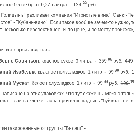
99
ристое белое брют, 0,375 литра - 124
руб.
Голицынъ" разливает компания "Игристые вина", Санкт-Пет
стов" - "Кубань-вино". Если такое вообще зачем-то нужно, т
т несколько перспективнее. И по цене, и по месту происхож
йского производства -
99
аберне Совиньон
, красное сухое, 3 литра - 359
руб.
449
99
аний Изабелла
, красное полусладкое, 1 литр - 99
руб.
99
99
аний Мускат
, белое полусладкое, 1 литр - 99
руб.
129
 написано на этих упаковках. Что тут скажешь. Можно толь
ова. Если на клетке слона прочтёшь надпись "буйвол", не в
ки газированные от группы "Вилаш" -