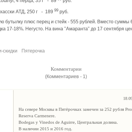
anyi, 4 перца, 35 г - 89
руб.
99
хасски АТД, 250 г - 189
руб.
ю бутылку плюс перец и стейк - 555 рублей. Вместо суммы 
ка 17-18%. Негусто. На вина "Амаранта" до 17 сентября це
и-скидки
Пятерочка
Комментарии
(Комментариев - 1)
18.0
На севере Москвы в Пятёрочках замечен за 252 рубля Pr
Reserva Carmenere.
Bodegas y Vinedos de Aguirre, Центральная долина.
В наличии 2015 и 2016 год.