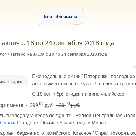
Блог Винофана
 акция с 18 по 24 сентября 2018 года
лог
>
Пятерочка акция с 18 по 24 сентября 2018 года
1
Еженедельные акции "Пятерочки" последнее
ассортиментом не балуют. Все очень скромно
С 18 сентября скидки на вино чилийское -
99
99
сортименте - 299
руб.
429
руб.
ль
"
Bodega y Vihedos de Aguirre". Регион Центральная Доли
Сира
и Шардоне. Обычно бывает еще и Мерло.
риант бюджетного чилийского. Красное "Сира", говорят, р