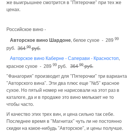
же выигрышнее смотрится в "Пятерочке" при тех же
ценах.
Российское вино -
99
Авторское вино Шардоне
, белое сухое - 289
99
руб.
364
руб.
Авторское вино Каберне - Саперави - Красностоп
,
99
99
красное сухое - 289
руб.
364
руб.
"Фанагория" производит для "Пятерочки" три варианта
"Авторского вина". Эти два плюс еще "№5" красное
сухое. Но пятый номер не нарисовали на этот раз в
каталоге, да и в продаже это вино мелькает не то
чтобы часто.
И качество этих трех вин, и цена сильно так себе.
Последнее время в "Магнитах" чуть ли не постоянно
скидки на какое-нибудь "Авторское", и цены получше.