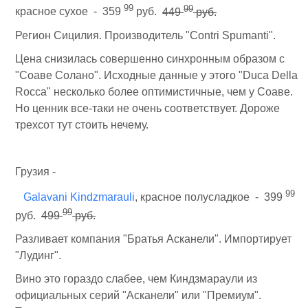
99
99
красное сухое - 359
руб.
449
руб.
Регион Сицилия. Производитель "Contri Spumanti".
Цена снизилась совершенно синхронным образом с
"Соаве Солано". Исходные данные у этого "Duca Della
Rocca" несколько более оптимистичные, чем у Соаве.
Но ценник все-таки не очень соответствует. Дороже
трехсот тут стоить нечему.
Грузия -
99
Galavani Kindzmarauli
, красное полусладкое - 399
99
руб.
499
руб.
Разливает компания "Братья Асканели". Импортирует
"Лудинг".
Вино это гораздо слабее, чем Киндзмараули из
официальных серий "Асканели" или "Премиум".