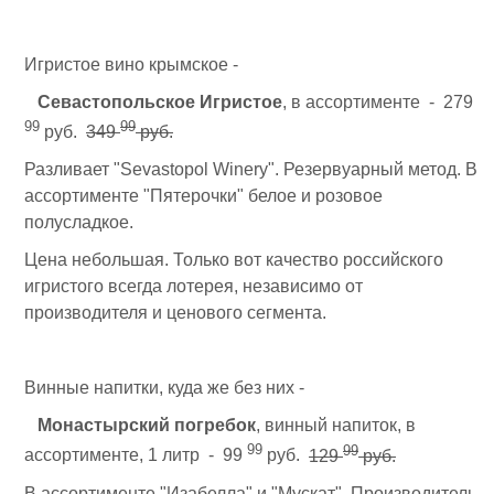
Игристое вино крымское -
Севастопольское Игристое
, в ассортименте - 279
99
99
руб.
349
руб.
Разливает "Sevastopol Winery". Резервуарный метод. В
ассортименте "Пятерочки" белое и розовое
полусладкое.
Цена небольшая. Только вот качество российского
игристого всегда лотерея, независимо от
производителя и ценового сегмента.
Винные напитки, куда же без них -
Монастырский погребок
, винный напиток, в
99
99
ассортименте, 1 литр - 99
руб.
129
руб.
В ассортименте "Изабелла" и "Мускат". Производитель