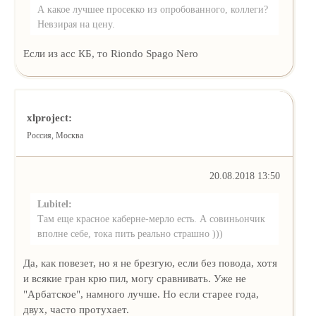
А какое лучшее просекко из опробованного, коллеги?
Невзирая на цену.
Если из асс КБ, то Riondo Spago Nero
xlproject:
Россия, Москва
20.08.2018 13:50
Lubitel:
Там еще красное каберне-мерло есть. А совиньончик
вполне себе, тока пить реально страшно )))
Да, как повезет, но я не брезгую, если без повода, хотя
и всякие гран крю пил, могу сравнивать. Уже не
"Арбатское", намного лучше. Но если старее года,
двух, часто протухает.