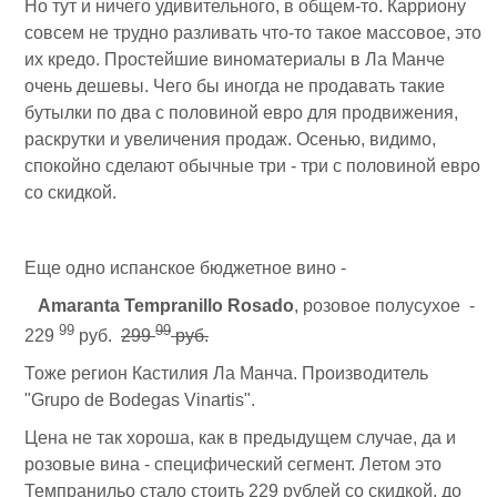
Но тут и ничего удивительного, в общем-то. Карриону
совсем не трудно разливать что-то такое массовое, это
их кредо. Простейшие виноматериалы в Ла Манче
очень дешевы. Чего бы иногда не продавать такие
бутылки по два с половиной евро для продвижения,
раскрутки и увеличения продаж. Осенью, видимо,
спокойно сделают обычные три - три с половиной евро
со скидкой.
Еще одно испанское бюджетное вино -
Amaranta Tempranillo Rosado
, розовое полусухое -
99
99
229
руб.
299
руб.
Тоже регион Кастилия Ла Манча. Производитель
"Grupo de Bodegas Vinartis".
Цена не так хороша, как в предыдущем случае, да и
розовые вина - специфический сегмент. Летом это
Темпранильо стало стоить 229 рублей со скидкой, до