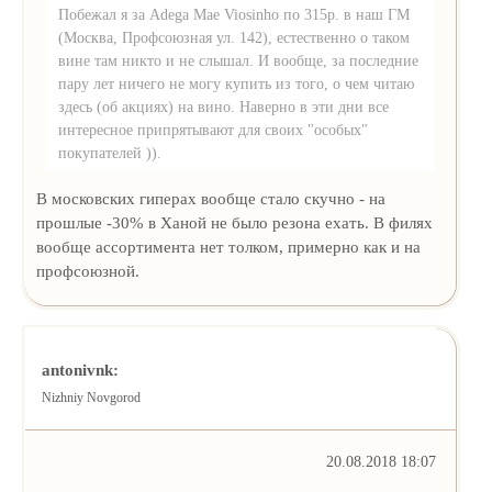
Побежал я за Adega Mae Viosinho по 315р. в наш ГМ
(Москва, Профсоюзная ул. 142), естественно о таком
вине там никто и не слышал. И вообще, за последние
пару лет ничего не могу купить из того, о чем читаю
здесь (об акциях) на вино. Наверно в эти дни все
интересное припрятывают для своих "особых"
покупателей )).
В московских гиперах вообще стало скучно - на
прошлые -30% в Ханой не было резона ехать. В филях
вообще ассортимента нет толком, примерно как и на
профсоюзной.
antonivnk:
Nizhniy Novgorod
20.08.2018 18:07