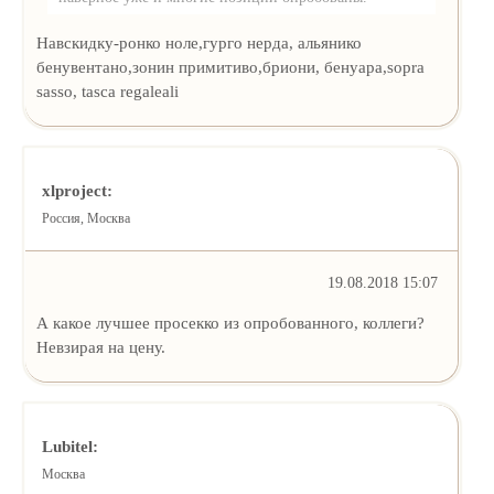
Навскидку-ронко ноле,гурго нерда, альянико
бенувентано,зонин примитиво,бриони, бенуара,sopra
sasso, tasca regaleali
xlproject:
Россия, Москва
19.08.2018 15:07
А какое лучшее просекко из опробованного, коллеги?
Невзирая на цену.
Lubitel:
Москва