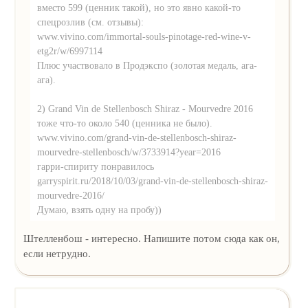
вместо 599 (ценник такой), но это явно какой-то
спецрозлив (см. отзывы):
www.vivino.com/immortal-souls-pinotage-red-wine-v-
etg2r/w/6997114
Плюс участвовало в Продэкспо (золотая медаль, ага-
ага).
2) Grand Vin de Stellenbosch Shiraz - Mourvedre 2016
тоже что-то около 540 (ценника не было).
www.vivino.com/grand-vin-de-stellenbosch-shiraz-
mourvedre-stellenbosch/w/3733914?year=2016
гарри-спириту понравилось
garryspirit.ru/2018/10/03/grand-vin-de-stellenbosch-shiraz-
mourvedre-2016/
Думаю, взять одну на пробу))
Штелленбош - интересно. Напишите потом сюда как он,
если нетрудно.