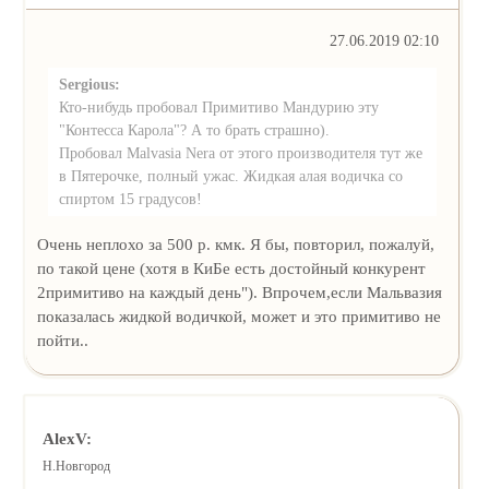
27.06.2019 02:10
Sergious:
Кто-нибудь пробовал Примитиво Мандурию эту
"Контесса Карола"? А то брать страшно).
Пробовал Malvasia Nera от этого производителя тут же
в Пятерочке, полный ужас. Жидкая алая водичка со
спиртом 15 градусов!
Очень неплохо за 500 р. кмк. Я бы, повторил, пожалуй,
по такой цене (хотя в КиБе есть достойный конкурент
2примитиво на каждый день"). Впрочем,если Мальвазия
показалась жидкой водичкой, может и это примитиво не
пойти..
AlexV:
Н.Новгород