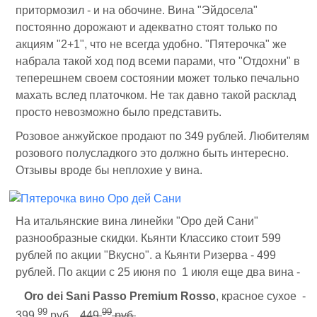
притормозил - и на обочине. Вина "Эйдосела"
постоянно дорожают и адекватно стоят только по
акциям "2+1", что не всегда удобно. "Пятерочка" же
набрала такой ход под всеми парами, что "Отдохни" в
теперешнем своем состоянии может только печально
махать вслед платочком. Не так давно такой расклад
просто невозможно было представить.
Розовое анжуйское продают по 349 рублей. Любителям
розового полусладкого это должно быть интересно.
Отзывы вроде бы неплохие у вина.
На итальянские вина линейки "Оро дей Сани"
разнообразные скидки. Кьянти Классико стоит 599
рублей по акции "Вкусно". а Кьянти Ризерва - 499
рублей. По акции с 25 июня по 1 июля еще два вина -
Oro dei Sani Passo Premium Rosso
, красное сухое -
99
99
399
руб.
449
руб.