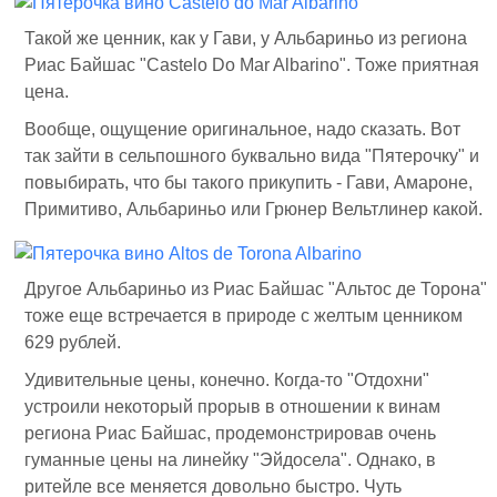
Такой же ценник, как у Гави, у Альбариньо из региона
Риас Байшас "Castelo Do Mar Albarino". Тоже приятная
цена.
Вообще, ощущение оригинальное, надо сказать. Вот
так зайти в сельпошного буквально вида "Пятерочку" и
повыбирать, что бы такого прикупить - Гави, Амароне,
Примитиво, Альбариньо или Грюнер Вельтлинер какой.
Другое Альбариньо из Риас Байшас "Альтос де Торона"
тоже еще встречается в природе с желтым ценником
629 рублей.
Удивительные цены, конечно. Когда-то "Отдохни"
устроили некоторый прорыв в отношении к винам
региона Риас Байшас, продемонстрировав очень
гуманные цены на линейку "Эйдосела". Однако, в
ритейле все меняется довольно быстро. Чуть