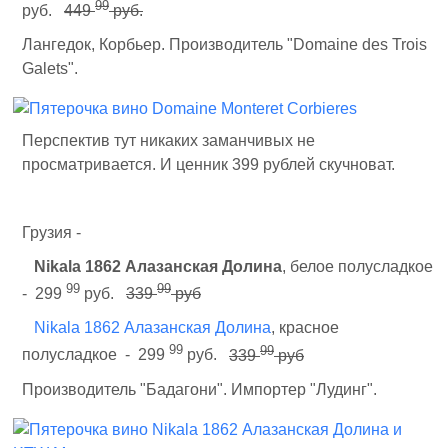
99
руб.
449
руб.
Лангедок, Корбьер. Производитель "Domaine des Trois
Galets".
Перспектив тут никаких заманчивых не
просматривается. И ценник 399 рублей скучноват.
Грузия -
Nikala 1862 Алазанская Долина
, белое полусладкое
99
99
- 299
руб.
339
руб
Nikala 1862 Алазанская Долина
, красное
99
99
полусладкое - 299
руб.
339
руб
Производитель "Бадагони". Импортер "Лудинг".