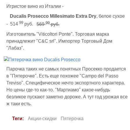
Игристое вино из Италии -
Ducalis Prosecco Millesimato Extra Dry
, белое сухое
99
99
- 514
руб.
569
руб.
Изготовитель "Viticoltori Ponte". Торговая марка
принадлежит "C&C srl". Импортер Торговый Дом
"Лабаз".
Парочка таких не самых понятных Просекко продается
в "Пятерочке". Есть еще похожее "Campo del Passo
Treviso". Специфическое нечто экспортного характера.
Но цены где-то как-то. "Мартиамо" какое-нибудь
безликое пускают заметно дороже. А тут год урожая все
ж таки есть.
Теги:
Акции-скидки
Пятерочка