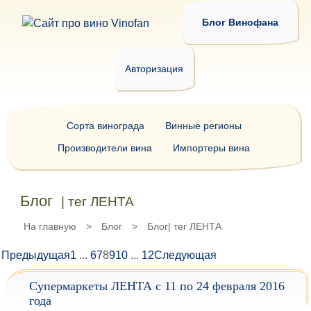
Блог Винофана
Авторизация
Сорта винограда
Винные регионы
Производители вина
Импортеры вина
Блог
| тег ЛЕНТА
На главную
>
Блог
>
Блог| тег ЛЕНТА
Предыдущая
1
...
6
7
8
9
10
...
12
Следующая
Супермаркеты ЛЕНТА с 11 по 24 февраля 2016
года