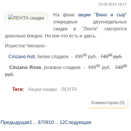
25.09.2015 18:27
На фоне
акции "Вино и сыр"
очередные двухнедельные
скидки в "Ленте" смотрятся
довольно бледно. Но кое-что есть и здесь.
Игристое Чинзано -
99
99
Cinzano Asti
, белое сладкое - 499
руб.
749
руб.
99
99
Cinzano Rose
, розовое сладкое - 499
руб.
749
руб.
Теги:
Акции-скидки
ЛЕНТА
Комментарии (0)
Предыдущая
1
...
6
7
8
9
10
...
12
Следующая