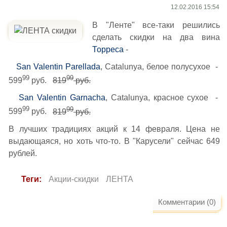
12.02.2016 15:54
В "Ленте" все-таки решились
сделать скидки на два вина
Торреса
-
San Valentin Parellada
, Catalunya, белое полусухое -
99
99
599
руб.
819
руб.
San Valentin Garnacha
, Catalunya, красное сухое -
99
99
599
руб.
819
руб.
В лучших традициях акций к 14 февраля. Цена не
выдающаяся, но хоть что-то. В "Карусели" сейчас 649
рублей.
Теги:
Акции-скидки
ЛЕНТА
Комментарии (0)