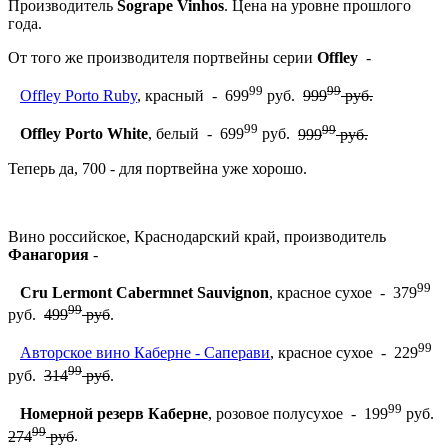
Производитель
Sogrape Vinhos
. Цена на уровне прошлого
года.
От того же производителя портвейны серии
Offley
-
99
99
Offley Porto Ruby
, красный - 699
руб.
999
руб.
99
99
Offley Porto White
, белый - 699
руб.
999
руб.
Теперь да, 700 - для портвейна уже хорошо.
Вино российское, Краснодарский край, производитель
Фанагория
-
99
Cru Lermont Cabermnet Sauvignon
, красное сухое - 379
99
руб.
499
руб
.
99
Авторское вино Каберне - Саперави
, красное сухое - 229
99
руб.
314
руб
.
99
Номерной резерв Каберне
, розовое полусухое - 199
руб.
99
274
руб
.