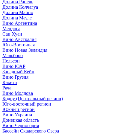
Долина Рапель
Долина Колчагуа
Долина Майпо
Долина Мауле
Вино Аргентина
Мендоса
Сан Хуан
Вино Австралия
Юго-Восточная
Вино Новая Зеландия
Мальборо
Нельсон
Вино ЮАР
Западный Кейп
Вино Грузия
Кахети
Рача
Вино Молдова
Кодру (Центральный регион)
Юго-восточный регион
Южный регион
Вино Украина
Донецкая область
Вино Черногория
Бассейн Скадарского Озера