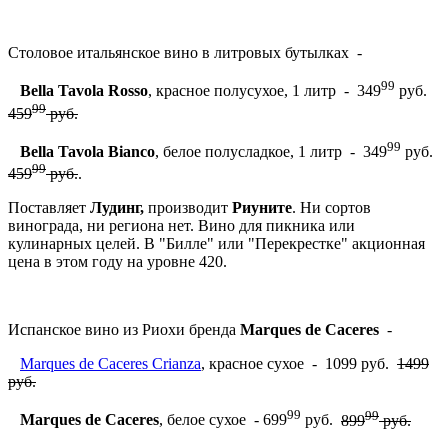
Столовое итальянское вино в литровых бутылках -
99
Bella Tavola Rosso
, красное полусухое, 1 литр - 349
руб.
99
459
руб.
99
Bella Tavola Bianco
, белое полусладкое, 1 литр - 349
руб.
99
459
руб.
.
Поставляет
Лудинг,
производит
Риуните
. Ни сортов
винограда, ни региона нет. Вино для пикника или
кулинарных целей. В "Билле" или "Перекрестке" акционная
цена в этом году на уровне 420.
Испанское вино из Риохи бренда
Marques de Caceres
-
Marques de Caceres Crianza
, красное сухое - 1099 руб.
1499
руб.
99
99
Marques de Caceres
, белое сухое - 699
руб.
899
руб.