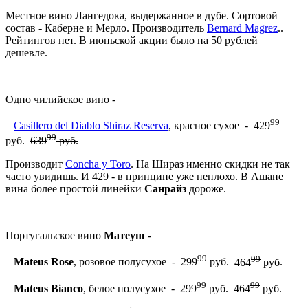
Местное вино Лангедока, выдержанное в дубе. Сортовой
состав - Каберне и Мерло. Производитель
Bernard Magrez
..
Рейтингов нет. В июньской акции было на 50 рублей
дешевле.
Одно чилийское вино -
99
Casillero del Diablo Shiraz Reserva
, красное сухое - 429
99
руб.
639
руб.
Производит
Concha y Toro
. На Шираз именно скидки не так
часто увидишь. И 429 - в принципе уже неплохо. В Ашане
вина более простой линейки
Санрайз
дороже.
Португальское вино
Матеуш
-
99
99
Mateus Rose
, розовое полусухое - 299
руб.
464
руб
.
99
99
Mateus Bianco
, белое полусухое - 299
руб.
464
руб
.