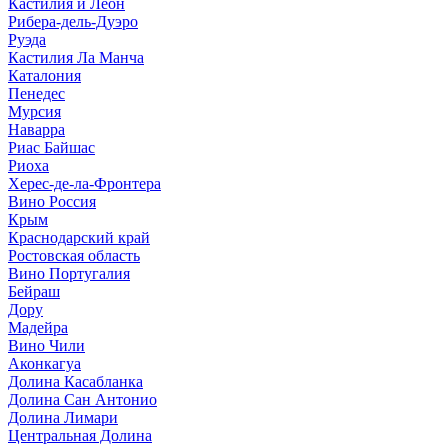
Кастилия и Леон
Рибера-дель-Дуэро
Руэда
Кастилия Ла Манча
Каталония
Пенедес
Мурсия
Наварра
Риас Байшас
Риоха
Херес-де-ла-Фронтера
Вино Россия
Крым
Краснодарский край
Ростовская область
Вино Португалия
Бейраш
Дору
Мадейра
Вино Чили
Аконкагуа
Долина Касабланка
Долина Сан Антонио
Долина Лимари
Центральная Долина