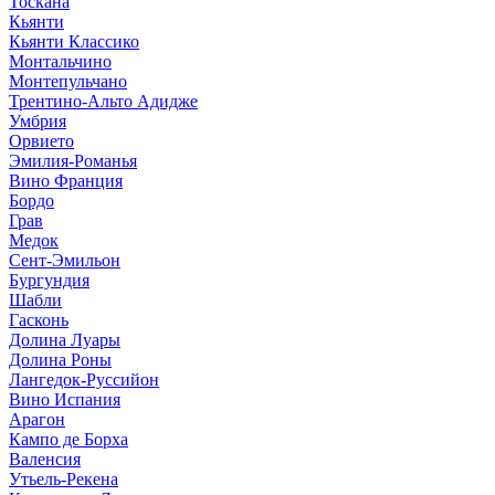
Тоскана
Кьянти
Кьянти Классико
Монтальчино
Монтепульчано
Трентино-Альто Адидже
Умбрия
Орвието
Эмилия-Романья
Вино Франция
Бордо
Грав
Медок
Сент-Эмильон
Бургундия
Шабли
Гасконь
Долина Луары
Долина Роны
Лангедок-Руссийон
Вино Испания
Арагон
Кампо де Борха
Валенсия
Утьель-Рекена