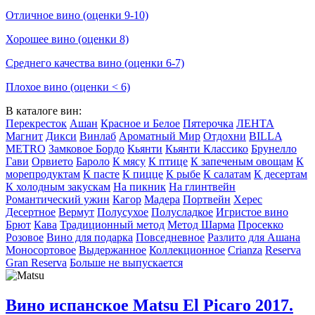
Отличное вино (оценки 9-10)
Хорошее вино (оценки 8)
Среднего качества вино (оценки 6-7)
Плохое вино (оценки < 6)
В каталоге вин:
Перекресток
Ашан
Красное и Белое
Пятерочка
ЛЕНТА
Магнит
Дикси
Винлаб
Ароматный Мир
Отдохни
BILLA
METRO
Замковое Бордо
Кьянти
Кьянти Классико
Брунелло
Гави
Орвието
Бароло
К мясу
К птице
К запеченым овощам
К
морепродуктам
К пасте
К пицце
К рыбе
К салатам
К десертам
К холодным закускам
На пикник
На глинтвейн
Романтический ужин
Кагор
Мадера
Портвейн
Херес
Десертное
Вермут
Полусухое
Полусладкое
Игристое вино
Брют
Кава
Традиционный метод
Метод Шарма
Просекко
Розовое
Вино для подарка
Повседневное
Разлито для Ашана
Моносортовое
Выдержанное
Коллекционное
Crianza
Reserva
Gran Reserva
Больше не выпускается
Вино испанское Matsu El Picaro 2017.