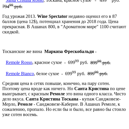
Santa Cristina Rosso
, Тоскана, красное сухое - 499
руб.
99
794
руб.
Год урожая 2013.
Wine Spectator
недавно оценил его в 87
баллов (цена 12$), потенциал хранения до 2018 года. Цена
прекрасная. В Ашанах 800, в "Ароматном мире" 1100 считают
скидкой.
Тосканские же вина
Маркиза Фрескобальди
-
99
99
Remole Rosso
, красное сухое - 699
руб.
899
руб.
99
99
Remole Bianco
, белое сухое - 699
руб.
899
руб.
Средняя цена в сетях повыше, конечно, на пару сотен.
Поэтому цена вроде как ничего. Но
Санта Кристина
по цене
выигрывает, с красным
Ремоле
это вина одного класса. Чисто
дело вкуса.
Санта Кристина Тоскана
- купаж Санджовезе-
Мерло,
Ремоле
- Санджовезе-Каберне. В Ашанах Ремоле, к
сожалению, пропало. Но если бы и было, все равно бы стоило
уже сотен восемь.