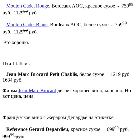
99
Mouton Cadet Rouge
, Bordeaux AOC, красное сухое - 759
99
руб.
1129
руб.
99
Mouton Cadet Blanc
, Bordeaux AOC, белое сухое - 759
99
руб.
1129
руб.
Это хорошо.
Пти Шабли -
Jean-Marc Brocard Petit Chablis
, белое сухое - 1219 руб.
1634 руб.
Фирма
Jean-Marc Brocard
делает хорошее вино, конечно. Но
вот цена, цена.
Французское вино с Жераром Депардье на этикетке -
99
Reference Gerard Depardieu
, красное сухое - 699
руб.
99
999
руб.