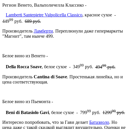
Регион Венето, Вальполичелла Классико -
Lamberti Santepietre Valpolicella Classico
, красное сухое -
99
449
руб.
689 руб.
Производитель
Ламберти
. Переплюнули даже гипермаркеты
"Магнит", там нынче 499.
Белое вино из Венето -
99
99
Della Rocca Soave
, белое сухое - 349
руб.
494
руб.
Производитель
Cantina di Soave
. Простенькая линейка, но и
цена соответствующая.
Белое вино из Пьемонта -
99
99
Beni di Batasiolo Gavi
, белое сухое - 799
руб.
1299
руб.
Интересно попробовать, что за Гави делает
Батазиоло
. Но
цена даже с такой скидкой выглядит внушительно. Оценки не