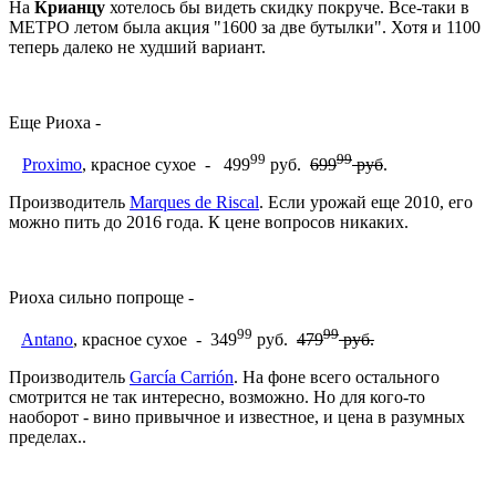
На
Крианцу
хотелось бы видеть скидку покруче. Все-таки в
МЕТРО летом была акция "1600 за две бутылки". Хотя и 1100
теперь далеко не худший вариант.
Еще Риоха -
99
99
Proximo
, красное сухое - 499
руб.
699
руб
.
Производитель
Marques de Riscal
. Если урожай еще 2010, его
можно пить до 2016 года. К цене вопросов никаких.
Риоха сильно попроще -
99
99
Antano
, красное сухое - 349
руб.
479
руб.
Производитель
García Carrión
. На фоне всего остального
смотрится не так интересно, возможно. Но для кого-то
наоборот - вино привычное и известное, и цена в разумных
пределах..