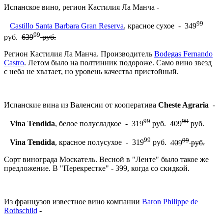
Испанское вино, регион Кастилия Ла Манча -
99
Castillo Santa Barbara Gran Reserva
, красное сухое - 349
99
руб.
639
руб.
Регион Кастилия Ла Манча. Производитель
Bodegas Fernando
Castro
. Летом было на полтинник подороже. Само вино звезд
с неба не хватает, но уровень качества пристойный.
Испанские вина из Валенсии от кооператива
Cheste Agraria
-
99
99
Vina Tendida
, белое полусладкое - 319
руб.
409
руб.
99
99
Vina Tendida
, красное полусухое - 319
руб.
409
руб.
Сорт винограда Москатель. Весной в "Ленте" было такое же
предложение. В "Перекрестке" - 399, когда со скидкой.
Из французов известное вино компании
Baron Philippe de
Rothschild
-