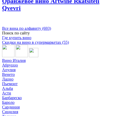
Оранжевое вино Artwine Rkatsiteli
Qvevri
Все вина по алфавиту (693)
Поиск по сайту
Где купить вино
Скидки на вино в супермаркетах (55)
Вино Италия
Абруццо
Апулия
Венето
Лацио
Пьемонт
Альба
Асти
Барбареско
Бароло
Сардиния
Сицилия