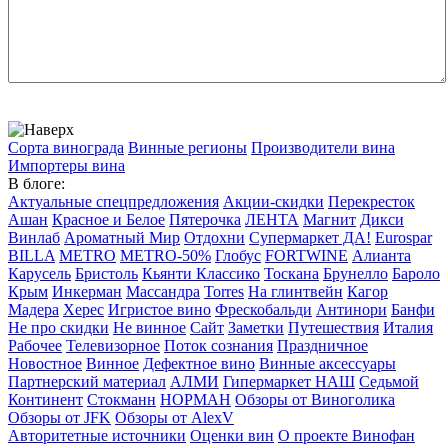
Сорта винограда
Винные регионы
Производители вина
Импортеры вина
В блоге:
Актуальные спецпредложения
Акции-скидки
Перекресток
Ашан
Красное и Белое
Пятерочка
ЛЕНТА
Магнит
Дикси
Винлаб
Ароматный Мир
Отдохни
Супермаркет ДА!
Eurospar
BILLA
METRO
METRO-50%
Глобус
FORTWINE
Алианта
Карусель
Бристоль
Кьянти Классико
Тоскана
Брунелло
Бароло
Крым
Инкерман
Массандра
Torres
На глинтвейн
Кагор
Мадера
Херес
Игристое вино
Фрескобальди
Антинори
Банфи
Не про скидки
Не винное
Сайт
Заметки
Путешествия
Италия
Рабочее
Телевизорное
Поток сознания
Праздничное
Новостное
Винное
Дефектное вино
Винные аксессуары
Партнерский материал
АЛМИ
Гипермаркет НАШ
Седьмой
Континент
Стокманн
НОРМАН
Обзоры от Виноголика
Обзоры от JFK
Обзоры от AlexV
Авторитетные источники
Оценки вин
О проекте Винофан