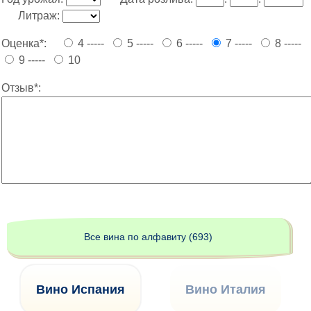
Литраж:
Оценка*:
4 -----
5 -----
6 -----
7 -----
8 -----
9 -----
10
Отзыв*:
Все вина по алфавиту (693)
Вино Испания
Вино Италия