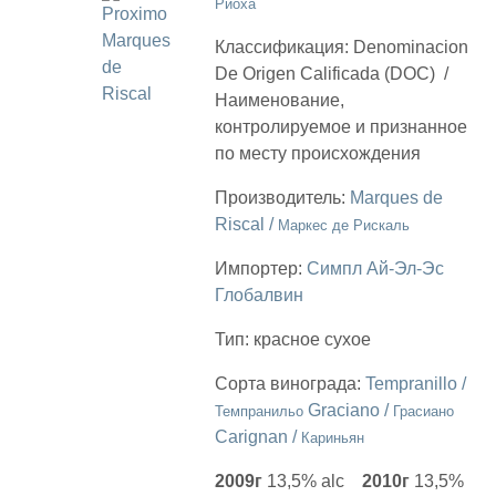
Риоха
Классификация:
Denominacion
De Origen Сalificada (DOC)
/
Наименование,
контролируемое и признанное
по месту происхождения
Производитель:
Marques de
Riscal /
Маркес де Рискаль
Импортер:
Симпл
Ай-Эл-Эс
Глобалвин
Тип:
красное сухое
Сорта винограда:
Tempranillo /
Graciano /
Темпранильо
Грасиано
Carignan /
Кариньян
2009г
13,5% alc
2010г
13,5%