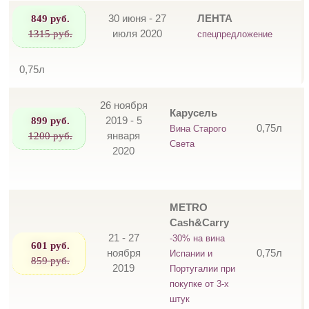
849 руб.
30 июня - 27
ЛЕНТА
1315 руб.
июля 2020
спецпредложение
0,75л
26 ноября
Карусель
899 руб.
2019 - 5
0,75л
Вина Старого
1200 руб.
января
Света
2020
METRO
Cash&Carry
21 - 27
-30% на вина
601 руб.
ноября
0,75л
Испании и
859 руб.
2019
Португалии при
покупке от 3-х
штук