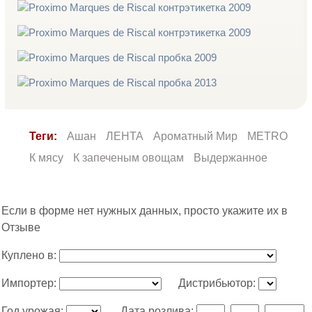
Теги:
Ашан
ЛЕНТА
Ароматный Мир
METRO
К мясу
К запеченым овощам
Выдержанное
Если в форме нет нужных данных, просто укажите их в
Отзыве
Куплено в:
Импортер:
Дистрибьютор:
Год урожая:
Дата розлива:
.
.