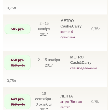
0,75л
METRO
2 - 15
Cash&Carry
585 руб.
ноября
0,75л
кратно 6
2017
бутылкам
METRO
650 руб.
2 - 15 ноября
Cash&Carry
850 руб.
2017
спецпредложение
0,75л
19
ЛЕНТА
649 руб.
сентября -
0,75л
акция "Винная
959 руб.
9 октября
карта"
2017