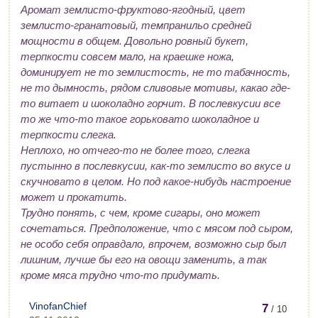
Аромат землисто-фруктово-ягодный, цвет
землисто-гранатовый, темпранильо средней
мощности в общем. Довольно ровный букет,
терпкости совсем мало, на краешке ножа,
доминирует не то землистость, не то табачность,
не то дымность, рядом сливовые мотивы, какао где-
то витает и шоколадно горчит. В послевкусии все
то же что-то такое горьковато шоколадное и
терпкости слегка.
Неплохо, но отчего-то не более того, слегка
пустынно в послевкусии, как-то землисто во вкусе и
скучновато в целом. Но под какое-нибудь настроение
может и прокатить.
Трудно понять, с чем, кроме сигары, оно может
сочетаться. Предположение, что с мясом под сыром,
не особо себя оправдало, впрочем, возможно сыр был
лишним, лучше бы его на овощи заменить, а так
кроме мяса трудно что-то придумать.
VinofanChief
7
/ 10