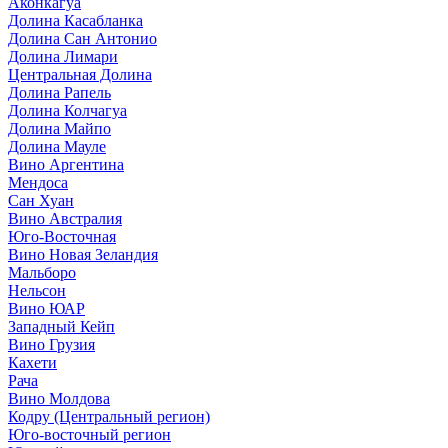
Аконкагуа
Долина Касабланка
Долина Сан Антонио
Долина Лимари
Центральная Долина
Долина Рапель
Долина Колчагуа
Долина Майпо
Долина Мауле
Вино Аргентина
Мендоса
Сан Хуан
Вино Австралия
Юго-Восточная
Вино Новая Зеландия
Мальборо
Нельсон
Вино ЮАР
Западный Кейп
Вино Грузия
Кахети
Рача
Вино Молдова
Кодру (Центральный регион)
Юго-восточный регион