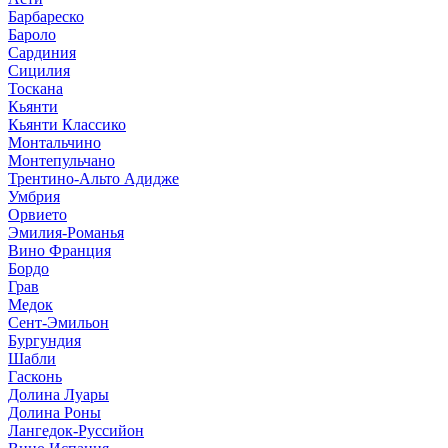
Барбареско
Бароло
Сардиния
Сицилия
Тоскана
Кьянти
Кьянти Классико
Монтальчино
Монтепульчано
Трентино-Альто Адидже
Умбрия
Орвието
Эмилия-Романья
Вино Франция
Бордо
Грав
Медок
Сент-Эмильон
Бургундия
Шабли
Гасконь
Долина Луары
Долина Роны
Лангедок-Руссийон