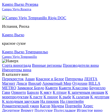
Кампо Вьехо Резерва
Campo Viejo Reserva
Испания, Риоха
Кампо Вьехо
красное сухое
Кампо Вьехо Темпранильо
Campo Viejo Tempranillo
Сорта винограда
Винные регионы
Производители вина
Импортеры вина
В каталоге вин:
Перекресток
Ашан
Красное и Белое
Пятерочка
ЛЕНТА
Магнит
Дикси
Винлаб
Ароматный Мир
Отдохни
BILLA
METRO
Замковое Бордо
Кьянти
Кьянти Классико
Брунелло
Гави
Орвието
Бароло
К мясу
К птице
К запеченым овощам
К
морепродуктам
К пасте
К пицце
К рыбе
К салатам
К десертам
К холодным закускам
На пикник
На глинтвейн
Романтический ужин
Кагор
Мадера
Портвейн
Херес
Десертное
Вермут
Полусухое
Полусладкое
Игристое вино