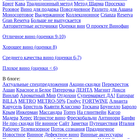
Брют
Кава
Традиционный метод
Метод Шарма
Просекко
Розовое
Вино для подарка
Повседневное
Разлито для Ашана
Моносортовое
Выдержанное
Коллекционное
Crianza
Reserva
Gran Reserva
Больше не выпускается
Авторитетные источники
Оценки вин
О проекте Винофан
Отличное вино (оценки 9-10)
Хорошее вино (оценки 8)
Среднего качества вино (оценки 6-7)
Плохое вино (оценки < 6)
В блоге:
Актуальные спецпредложения
Акции-скидки
Перекресток
Ашан
Красное и Белое
Пятерочка
ЛЕНТА
Магнит
Дикси
Винлаб
Ароматный Мир
Отдохни
Супермаркет ДА!
Eurospar
BILLA
METRO
METRO-50%
Глобус
FORTWINE
Алианта
Карусель
Бристоль
Кьянти Классико
Тоскана
Брунелло
Бароло
Крым
Инкерман
Массандра
Torres
На глинтвейн
Кагор
Мадера
Херес
Игристое вино
Фрескобальди
Антинори
Банфи
Не про скидки
Не винное
Сайт
Заметки
Путешествия
Италия
Рабочее
Телевизорное
Поток сознания
Праздничное
Новостное
Винное
Дефектное вино
Винные аксессуары