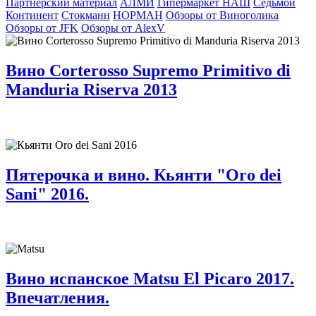
Партнерский материал
АЛМИ
Гипермаркет НАШ
Седьмой
Континент
Стокманн
НОРМАН
Обзоры от Виноголика
Обзоры от JFK
Обзоры от AlexV
Вино Corterosso Supremo Primitivo di
Manduria Riserva 2013
Пятерочка и вино. Кьянти "Oro dei
Sani" 2016.
Вино испанское Matsu El Picaro 2017.
Впечатления.