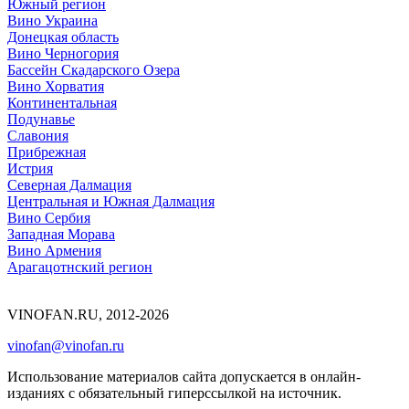
Южный регион
Вино Украина
Донецкая область
Вино Черногория
Бассейн Скадарского Озера
Вино Хорватия
Континентальная
Подунавье
Славония
Прибрежная
Истрия
Северная Далмация
Центральная и Южная Далмация
Вино Сербия
Западная Морава
Вино Армения
Арагацотнский регион
VINOFAN.RU, 2012-2026
vinofan@vinofan.ru
Использование материалов сайта допускается в онлайн-
изданиях с обязательный гиперссылкой на источник.