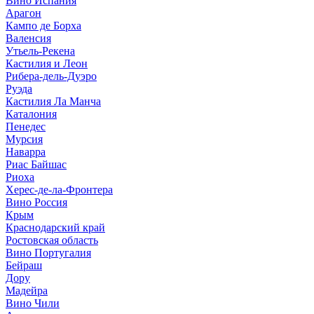
Вино Испания
Арагон
Кампо де Борха
Валенсия
Утьель-Рекена
Кастилия и Леон
Рибера-дель-Дуэро
Руэда
Кастилия Ла Манча
Каталония
Пенедес
Мурсия
Наварра
Риас Байшас
Риоха
Херес-де-ла-Фронтера
Вино Россия
Крым
Краснодарский край
Ростовская область
Вино Португалия
Бейраш
Дору
Мадейра
Вино Чили