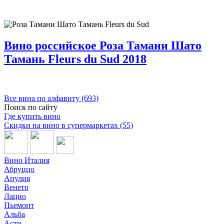
Вино российское Роза Тамани Шато
Тамань Fleurs du Sud 2018
Все вина по алфавиту (693)
Поиск по сайту
Где купить вино
Скидки на вино в супермаркетах (55)
Вино Италия
Абруццо
Апулия
Венето
Лацио
Пьемонт
Альба
Асти