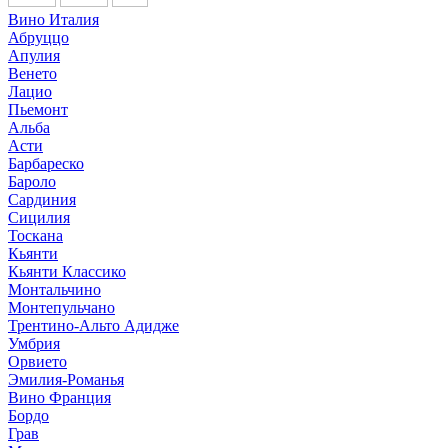
Вино Италия
Абруццо
Апулия
Венето
Лацио
Пьемонт
Альба
Асти
Барбареско
Бароло
Сардиния
Сицилия
Тоскана
Кьянти
Кьянти Классико
Монтальчино
Монтепульчано
Трентино-Альто Адидже
Умбрия
Орвието
Эмилия-Романья
Вино Франция
Бордо
Грав