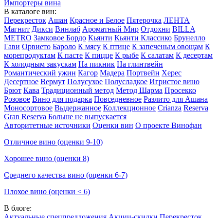
Импортеры вина
В каталоге вин:
Перекресток
Ашан
Красное и Белое
Пятерочка
ЛЕНТА
Магнит
Дикси
Винлаб
Ароматный Мир
Отдохни
BILLA
METRO
Замковое Бордо
Кьянти
Кьянти Классико
Брунелло
Гави
Орвието
Бароло
К мясу
К птице
К запеченым овощам
К
морепродуктам
К пасте
К пицце
К рыбе
К салатам
К десертам
К холодным закускам
На пикник
На глинтвейн
Романтический ужин
Кагор
Мадера
Портвейн
Херес
Десертное
Вермут
Полусухое
Полусладкое
Игристое вино
Брют
Кава
Традиционный метод
Метод Шарма
Просекко
Розовое
Вино для подарка
Повседневное
Разлито для Ашана
Моносортовое
Выдержанное
Коллекционное
Crianza
Reserva
Gran Reserva
Больше не выпускается
Авторитетные источники
Оценки вин
О проекте Винофан
Отличное вино (оценки 9-10)
Хорошее вино (оценки 8)
Среднего качества вино (оценки 6-7)
Плохое вино (оценки < 6)
В блоге:
Актуальные спецпредложения
Акции-скидки
Перекресток