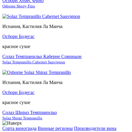
Осборн Херес Фино
Osborne Sherry Fino
Испания, Кастилия Ла Манча
Осборн Бодегас
красное сухое
Солаз Темпранильо Каберне Совиньон
Solaz Tempranillo Cabernet Sauvignon
Испания, Кастилия Ла Манча
Осборн Бодегас
красное сухое
Солаз Шираз Темпранильо
Solaz Shiraz Tempranillo
Сорта винограда
Винные регионы
Производители вина