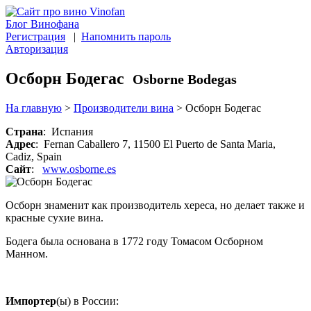
Блог Винофана
Регистрация
|
Напомнить пароль
Авторизация
Осборн Бодегас
Osborne Bodegas
На главную
>
Производители вина
>
Осборн Бодегас
Страна
: Испания
Адрес
: Fernan Caballero 7, 11500 El Puerto de Santa Maria,
Cadiz, Spain
Сайт
:
www.osborne.es
Осборн знаменит как производитель хереса, но делает также и
красные сухие вина.
Бодега была основана в 1772 году Томасом Осборном
Манном.
Импортер
(ы) в России: