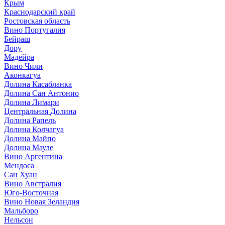
Крым
Краснодарский край
Ростовская область
Вино Португалия
Бейраш
Дору
Мадейра
Вино Чили
Аконкагуа
Долина Касабланка
Долина Сан Антонио
Долина Лимари
Центральная Долина
Долина Рапель
Долина Колчагуа
Долина Майпо
Долина Мауле
Вино Аргентина
Мендоса
Сан Хуан
Вино Австралия
Юго-Восточная
Вино Новая Зеландия
Мальборо
Нельсон