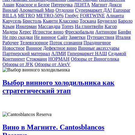
Ашан
Красное и Белое
Пятерочка
ЛЕНТА
Магнит
Дикси
Винлаб
Ароматный Мир
Отдохни
Супермаркет ДА!
Eurospar
BILLA
METRO
METRO-50%
Глобус
FORTWINE
Алианта
Карусель
Бристоль
Кьянти Классико
Тоскана
Брунелло
Бароло
Крым
Инкерман
Массандра
Torres
На глинтвейн
Кагор
Мадера
Херес
Игристое вино
Фрескобальди
Антинори
Банфи
Не про скидки
Не винное
Сайт
Заметки
Путешествия
Италия
Рабочее
Телевизорное
Поток сознания
Праздничное
Новостное
Винное
Дефектное вино
Винные аксессуары
Партнерский материал
АЛМИ
Гипермаркет НАШ
Седьмой
Континент
Стокманн
НОРМАН
Обзоры от Виноголика
Обзоры от JFK
Обзоры от AlexV
Выбор винного холодильника как
стратегический этап
Вино в Магните. Cantosblancos