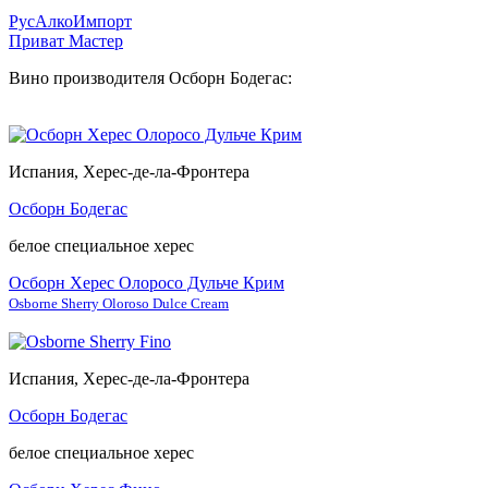
РусАлкоИмпорт
Приват Мастер
Вино производителя Осборн Бодегас:
Испания, Херес-де-ла-Фронтера
Осборн Бодегас
белое специальное херес
Осборн Херес Олоросо Дульче Крим
Osborne Sherry Oloroso Dulce Cream
Испания, Херес-де-ла-Фронтера
Осборн Бодегас
белое специальное херес