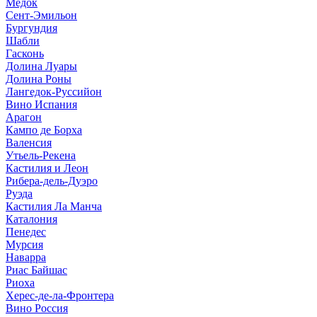
Медок
Сент-Эмильон
Бургундия
Шабли
Гасконь
Долина Луары
Долина Роны
Лангедок-Руссийон
Вино Испания
Арагон
Кампо де Борха
Валенсия
Утьель-Рекена
Кастилия и Леон
Рибера-дель-Дуэро
Руэда
Кастилия Ла Манча
Каталония
Пенедес
Мурсия
Наварра
Риас Байшас
Риоха
Херес-де-ла-Фронтера
Вино Россия