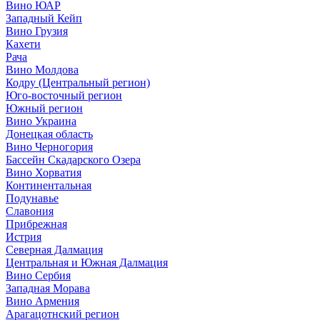
Вино ЮАР
Западный Кейп
Вино Грузия
Кахети
Рача
Вино Молдова
Кодру (Центральный регион)
Юго-восточный регион
Южный регион
Вино Украина
Донецкая область
Вино Черногория
Бассейн Скадарского Озера
Вино Хорватия
Континентальная
Подунавье
Славония
Прибрежная
Истрия
Северная Далмация
Центральная и Южная Далмация
Вино Сербия
Западная Морава
Вино Армения
Арагацотнский регион