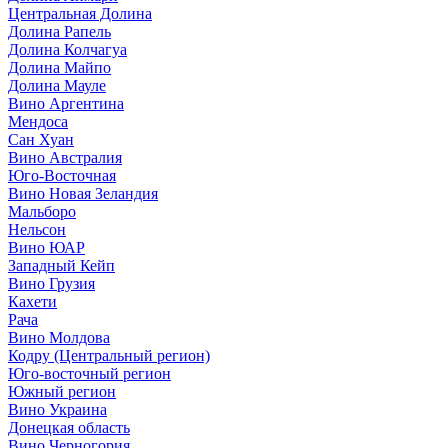
Центральная Долина
Долина Рапель
Долина Колчагуа
Долина Майпо
Долина Мауле
Вино Аргентина
Мендоса
Сан Хуан
Вино Австралия
Юго-Восточная
Вино Новая Зеландия
Мальборо
Нельсон
Вино ЮАР
Западный Кейп
Вино Грузия
Кахети
Рача
Вино Молдова
Кодру (Центральный регион)
Юго-восточный регион
Южный регион
Вино Украина
Донецкая область
Вино Черногория