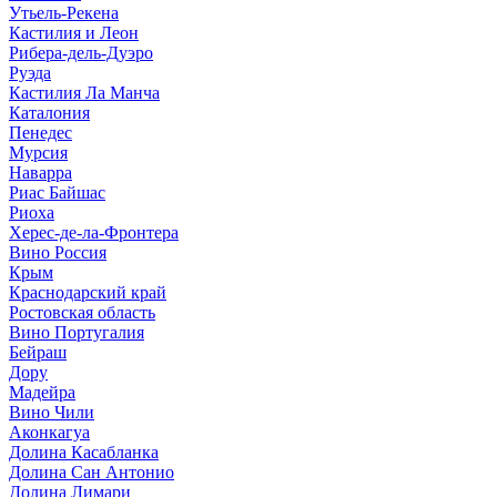
Утьель-Рекена
Кастилия и Леон
Рибера-дель-Дуэро
Руэда
Кастилия Ла Манча
Каталония
Пенедес
Мурсия
Наварра
Риас Байшас
Риоха
Херес-де-ла-Фронтера
Вино Россия
Крым
Краснодарский край
Ростовская область
Вино Португалия
Бейраш
Дору
Мадейра
Вино Чили
Аконкагуа
Долина Касабланка
Долина Сан Антонио
Долина Лимари