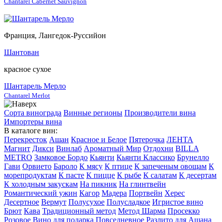
Chantarel Cabernet Sauvignon
Франция, Лангедок-Руссийон
Шантован
красное сухое
Шантарель Мерло
Chantarel Merlot
Сорта винограда
Винные регионы
Производители вина
Импортеры вина
В каталоге вин:
Перекресток
Ашан
Красное и Белое
Пятерочка
ЛЕНТА
Магнит
Дикси
Винлаб
Ароматный Мир
Отдохни
BILLA
METRO
Замковое Бордо
Кьянти
Кьянти Классико
Брунелло
Гави
Орвието
Бароло
К мясу
К птице
К запеченым овощам
К
морепродуктам
К пасте
К пицце
К рыбе
К салатам
К десертам
К холодным закускам
На пикник
На глинтвейн
Романтический ужин
Кагор
Мадера
Портвейн
Херес
Десертное
Вермут
Полусухое
Полусладкое
Игристое вино
Брют
Кава
Традиционный метод
Метод Шарма
Просекко
Розовое
Вино для подарка
Повседневное
Разлито для Ашана