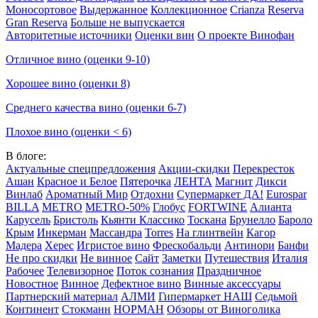
Моносортовое
Выдержанное
Коллекционное
Crianza
Reserva
Gran Reserva
Больше не выпускается
Авторитетные источники
Оценки вин
О проекте Винофан
Отличное вино (оценки 9-10)
Хорошее вино (оценки 8)
Среднего качества вино (оценки 6-7)
Плохое вино (оценки < 6)
В блоге:
Актуальные спецпредложения
Акции-скидки
Перекресток
Ашан
Красное и Белое
Пятерочка
ЛЕНТА
Магнит
Дикси
Винлаб
Ароматный Мир
Отдохни
Супермаркет ДА!
Eurospar
BILLA
METRO
METRO-50%
Глобус
FORTWINE
Алианта
Карусель
Бристоль
Кьянти Классико
Тоскана
Брунелло
Бароло
Крым
Инкерман
Массандра
Torres
На глинтвейн
Кагор
Мадера
Херес
Игристое вино
Фрескобальди
Антинори
Банфи
Не про скидки
Не винное
Сайт
Заметки
Путешествия
Италия
Рабочее
Телевизорное
Поток сознания
Праздничное
Новостное
Винное
Дефектное вино
Винные аксессуары
Партнерский материал
АЛМИ
Гипермаркет НАШ
Седьмой
Континент
Стокманн
НОРМАН
Обзоры от Виноголика