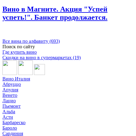
Вино в Магните. Акция "Успей
успеть!". Банкет продолжается.
Все вина по алфавиту (693)
Поиск по сайту
Где купить вино
Скидки на вино в супермаркетах (19)
Вино Италия
Абруццо
Апулия
Венето
Лацио
Пьемонт
Альба
Асти
Барбареско
Бароло
Сардиния