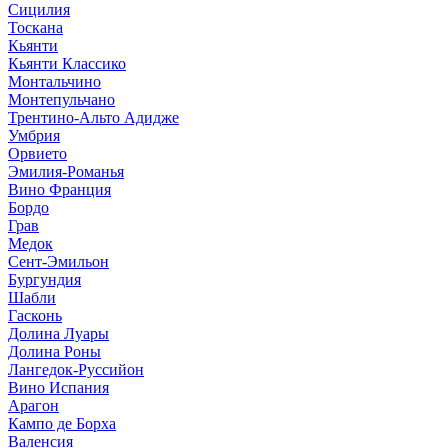
Сицилия
Тоскана
Кьянти
Кьянти Классико
Монтальчино
Монтепульчано
Трентино-Альто Адидже
Умбрия
Орвието
Эмилия-Романья
Вино Франция
Бордо
Грав
Медок
Сент-Эмильон
Бургундия
Шабли
Гасконь
Долина Луары
Долина Роны
Лангедок-Руссийон
Вино Испания
Арагон
Кампо де Борха
Валенсия