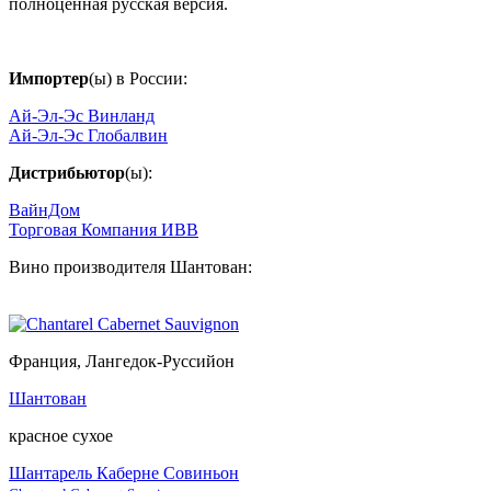
полноценная русская версия.
Импортер
(ы) в России:
Ай-Эл-Эс Винланд
Ай-Эл-Эс Глобалвин
Дистрибьютор
(ы):
ВайнДом
Торговая Компания ИВВ
Вино производителя Шантован:
Франция, Лангедок-Руссийон
Шантован
красное сухое
Шантарель Каберне Совиньон