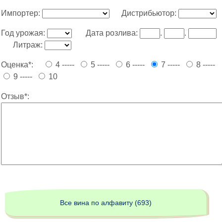
Импортер:
Дистрибьютор:
Год урожая:
Дата розлива:
.
.
Литраж:
Оценка*:
4 -----
5 -----
6 -----
7 -----
8 -----
9 -----
10
Отзыв*:
Все вина по алфавиту (693)