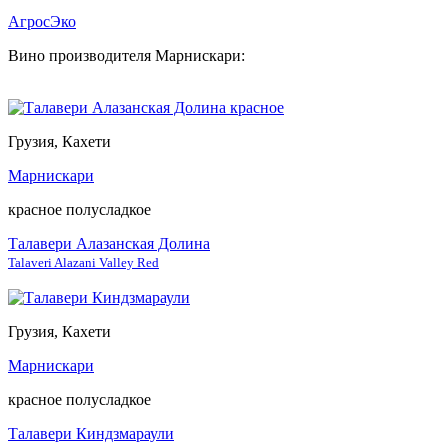
АгросЭко
Вино производителя Марнискари:
Грузия, Кахети
Марнискари
красное полусладкое
Талавери Алазанская Долина
Talaveri Alazani Valley Red
Грузия, Кахети
Марнискари
красное полусладкое
Талавери Киндзмараули