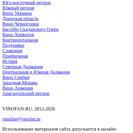
Юго-восточный регион
Южный регион
Вино Украина
Донецкая область
Вино Черногория
Бассейн Скадарского Озера
Вино Хорватия
Континентальная
Подунавье
Славония
Прибрежная
Истрия
Северная Далмация
Центральная и Южная Далмация
Вино Сербия
Западная Морава
Вино Армения
Арагацотнский регион
VINOFAN.RU, 2012-2026
vinofan@vinofan.ru
Использование материалов сайта допускается в онлайн-