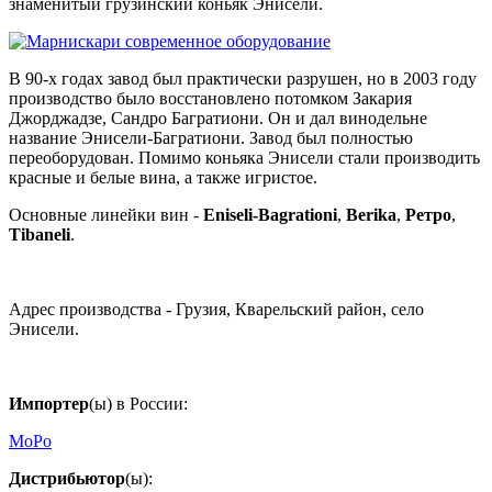
знаменитый грузинский коньяк Энисели.
В 90-х годах завод был практически разрушен, но в 2003 году
производство было восстановлено потомком Закария
Джорджадзе, Сандро Багратиони. Он и дал винодельне
название Энисели-Багратиони. Завод был полностью
переоборудован. Помимо коньяка Энисели стали производить
красные и белые вина, а также игристое.
Основные линейки вин -
Eniseli-Bagrationi
,
Berika
,
Ретро
,
Tibaneli
.
Адрес производства - Грузия, Кварельский район, село
Энисели.
Импортер
(ы) в России:
МоРо
Дистрибьютор
(ы):