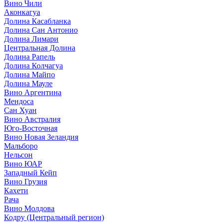
Вино Чили
Аконкагуа
Долина Касабланка
Долина Сан Антонио
Долина Лимари
Центральная Долина
Долина Рапель
Долина Колчагуа
Долина Майпо
Долина Мауле
Вино Аргентина
Мендоса
Сан Хуан
Вино Австралия
Юго-Восточная
Вино Новая Зеландия
Мальборо
Нельсон
Вино ЮАР
Западный Кейп
Вино Грузия
Кахети
Рача
Вино Молдова
Кодру (Центральный регион)