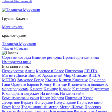
Talaveri Kindzmarauli
Грузия, Кахети
Марнискари
красное сухое
Талавери Мукузани
Talaveri Mukuzani
Сорта винограда
Винные регионы
Производители вина
Импортеры вина
В каталоге вин:
Перекресток
Ашан
Красное и Белое
Пятерочка
ЛЕНТА
Магнит
Дикси
Винлаб
Ароматный Мир
Отдохни
BILLA
METRO
Замковое Бордо
Кьянти
Кьянти Классико
Брунелло
Гави
Орвието
Бароло
К мясу
К птице
К запеченым овощам
К
морепродуктам
К пасте
К пицце
К рыбе
К салатам
К десертам
К холодным закускам
На пикник
На глинтвейн
Романтический ужин
Кагор
Мадера
Портвейн
Херес
Десертное
Вермут
Полусухое
Полусладкое
Игристое вино
Брют
Кава
Традиционный метод
Метод Шарма
Просекко
Розовое
Вино для подарка
Повседневное
Разлито для Ашана