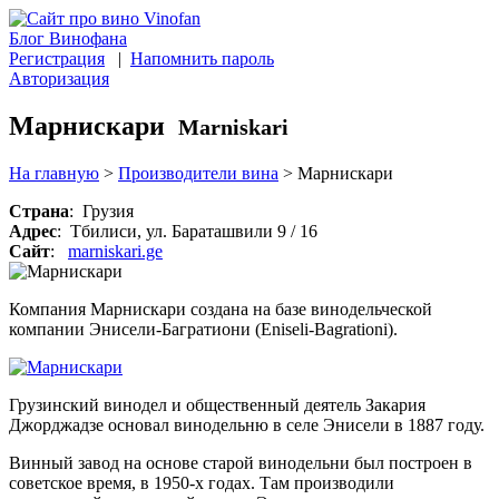
Блог Винофана
Регистрация
|
Напомнить пароль
Авторизация
Марнискари
Marniskari
На главную
>
Производители вина
>
Марнискари
Страна
: Грузия
Адрес
: Тбилиси, ул. Бараташвили 9 / 16
Сайт
:
marniskari.ge
Компания Марнискари создана на базе винодельческой
компании Энисели-Багратиони (Eniseli-Bagrationi).
Грузинский винодел и общественный деятель Закария
Джорджадзе основал винодельню в селе Энисели в 1887 году.
Винный завод на основе старой винодельни был построен в
советское время, в 1950-х годах. Там производили