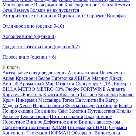
Моносортовое
Выдержанное
Коллекционное
Crianza
Reserva
Gran Reserva
Больше не выпускается
Авторитетные источники
Оценки вин
О проекте Винофан
Отличное вино (оценки 9-10)
Хорошее вино (оценки 8)
Среднего качества вино (оценки 6-7)
Плохое вино (оценки < 6)
В блоге:
Актуальные спецпредложения
Акции-скидки
Перекресток
Ашан
Красное и Белое
Пятерочка
ЛЕНТА
Магнит
Дикси
Винлаб
Ароматный Мир
Отдохни
Супермаркет ДА!
Eurospar
BILLA
METRO
METRO-50%
Глобус
FORTWINE
Алианта
Карусель
Бристоль
Кьянти Классико
Тоскана
Брунелло
Бароло
Крым
Инкерман
Массандра
Torres
На глинтвейн
Кагор
Мадера
Херес
Игристое вино
Фрескобальди
Антинори
Банфи
Не про скидки
Не винное
Сайт
Заметки
Путешествия
Италия
Рабочее
Телевизорное
Поток сознания
Праздничное
Новостное
Винное
Дефектное вино
Винные аксессуары
Партнерский материал
АЛМИ
Гипермаркет НАШ
Седьмой
Континент
Стокманн
НОРМАН
Обзоры от Виноголика