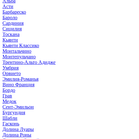
Альба
Асти
Барбареско
Бароло
Сардиния
Сицилия
Тоскана
Кьянти
Кьянти Классико
Монтальчино
Монтепульчано
Трентино-Альто Адидже
Умбрия
Орвието
Эмилия-Романья
Вино Франция
Бордо
Грав
Медок
Сент-Эмильон
Бургундия
Шабли
Гасконь
Долина Луары
Долина Роны