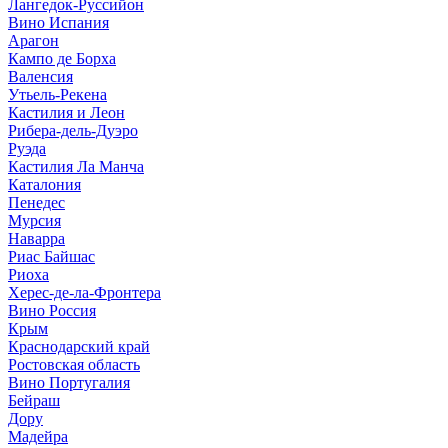
Лангедок-Руссийон
Вино Испания
Арагон
Кампо де Борха
Валенсия
Утьель-Рекена
Кастилия и Леон
Рибера-дель-Дуэро
Руэда
Кастилия Ла Манча
Каталония
Пенедес
Мурсия
Наварра
Риас Байшас
Риоха
Херес-де-ла-Фронтера
Вино Россия
Крым
Краснодарский край
Ростовская область
Вино Португалия
Бейраш
Дору
Мадейра