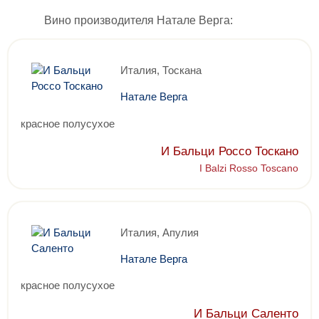
Вино производителя Натале Верга:
Италия, Тоскана
Натале Верга
красное полусухое
И Бальци Россо Тоскано
I Balzi Rosso Toscano
Италия, Апулия
Натале Верга
красное полусухое
И Бальци Саленто